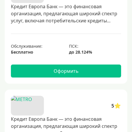
40000 руб
Кредит Европа Банк — это финансовая
организация, предлагающая широкий спектр
50000 руб
услуг, включая потребительские кредиты...
60000 руб
70000 руб
80000 руб
Обслуживание:
Бесплатно
100000 руб
150000 руб
Оформить
200000 руб
250000 руб
300000 руб
350000 руб
5
400000 руб
500000 руб
Кредит Европа Банк — это финансовая
организация, предлагающая широкий спектр
600000 руб