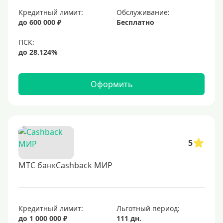
Золотые
Кредитный лимит:
Обслуживание:
до 600 000 ₽
Бесплатно
Черные
Виртуальные
Тип бонусов
Оформить
С бонусами
С кэшбеком
С кэшбэком на АЗС
С милями
5
МТС банкCashback МИР
Цель
Для игр
Для покупок
Кредитный лимит:
Льготный период:
до 1 000 000 ₽
111 дн.
Для путешествий