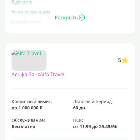
В декрете
Военнослужащим
Раскрыть
Безработным
Инвалидам
Для иностранных граждан
С временной регистрацией
5
Для пенсионеров
До 75 лет
Альфа БанкAlfa Travel
До 80 лет
Для студентов
Кредитный лимит:
Льготный период:
Молодежные
до 1 000 000 ₽
60 дн.
С 18 лет
Обслуживание:
С 19 лет
Бесплатно
С 20 лет