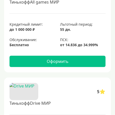
ТинькоффAll games МИР
Кредитный лимит:
Льготный период:
до 1 000 000 ₽
55 дн.
Обслуживание:
Бесплатно
Оформить
5
ТинькоффDrive МИР