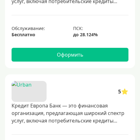
услуг, включая потребительские кредиты...
700000 руб
1000000 руб
С небольшим лимитом
Обслуживание:
Бесплатно
С большим лимитом
Безлимитные
Оформить
Тип карты
Mastercard
Visa
5
Visa Classic
Кредит Европа Банк — это финансовая
UnionPay
организация, предлагающая широкий спектр
Мир
услуг, включая потребительские кредиты...
Премиум
Platinum