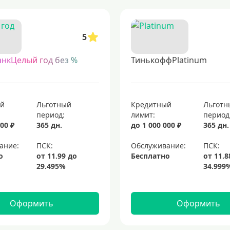
ть финансовый инструмент прямо к вам в руки. банки предлагают такую ус
роцентов
кредитки с возвратом части потраченных средств
топовые 
5
оторые позволяют совершать покупки в магазинах и онлайн, а также снима
анкЦелый год без %
ТинькоффPlatinum
едитные карты для совершения покупок
кредитные карты мир
плати
ый
Льготный
Кредитный
Льготн
период:
лимит:
период
00 ₽
365 дн.
до 1 000 000 ₽
365 дн.
ание:
Обслуживание:
о
Бесплатно
Оформить
Оформить