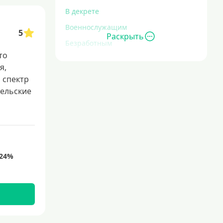
В декрете
Военнослужащим
5
Раскрыть
Безработным
то
Инвалидам
я,
Для иностранных граждан
 спектр
тельские
С временной регистрацией
Для пенсионеров
До 75 лет
До 80 лет
Для студентов
Молодежные
С 18 лет
С 19 лет
С 20 лет