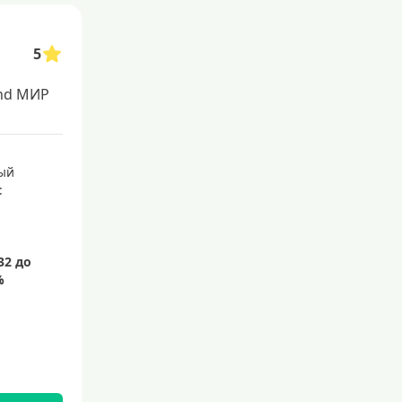
С 21 года
С 22 лет
5
С 23 лет
nd МИР
Для самозанятых
Беспроцентный период по кр
ый
едитным картам
:
С льготным периодом
50 дней
55 дней
На 60 дней
На 90 дней
100 дней
110 дней
120 дней