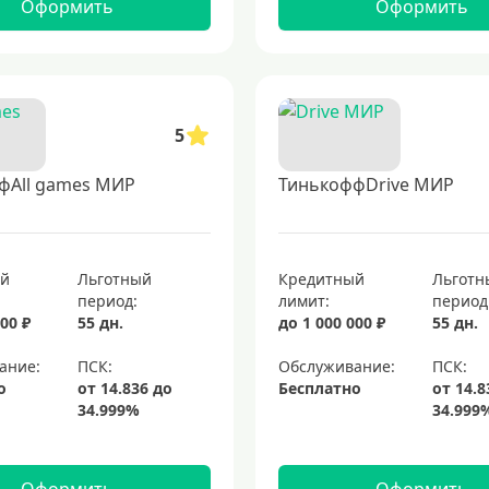
Оформить
Оформить
5
фAll games МИР
ТинькоффDrive МИР
ый
Льготный
Кредитный
Льготн
период:
лимит:
период
00 ₽
55 дн.
до 1 000 000 ₽
55 дн.
ание:
Обслуживание:
о
Бесплатно