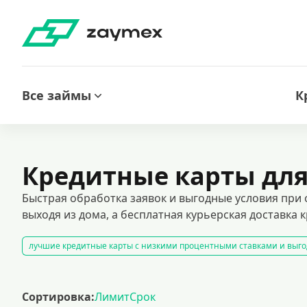
Все займы
К
Кредитные карты дл
Быстрая обработка заявок и выгодные условия при
выходя из дома, а бесплатная курьерская доставка
лучшие кредитные карты с низкими процентными ставками и выг
оформить кредитную карту через интернет
карты рассрочки
к
кредитные карты с льготным периодом позволяют пользоваться зае
Сортировка:
Лимит
Срок
кредитные карты для лиц с испорченной кредитной историей
кр