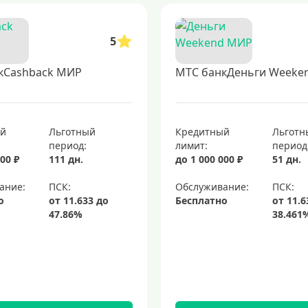
5
кCashback МИР
МТС банкДеньги Weeke
ый
Льготный
Кредитный
Льготн
период:
лимит:
период
00 ₽
111 дн.
до 1 000 000 ₽
51 дн.
ание:
Обслуживание:
о
Бесплатно