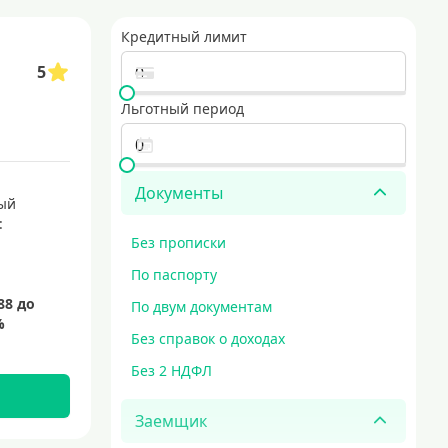
лугу, чтобы сэкономить ваше время и сделать процесс оформления максим
Кредитный лимит
кредитные карты с выгодными условиями
5
ть наличные. они предоставляют держателям удобство, безопасность и ги
Льготный период
новые кредитные карты
мгновенные кредитные карты
Документы
ый
:
Без прописки
По паспорту
По двум документам
Без справок о доходах
Без 2 НДФЛ
Заемщик