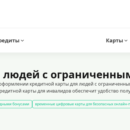
редиты
Карты
я людей с ограниченн
 оформлении кредитной карты для людей с ограниченны
 кредитной карты для инвалидов обеспечит удобство пол
одными бонусами
временные цифровые карты для безопасных онлайн-
редитные карты с гарантированным одобрением
кредитные карты с л
мными средствами без процентов в течение определенного времени. это у
едитные карты с упрощенными условиями оформления