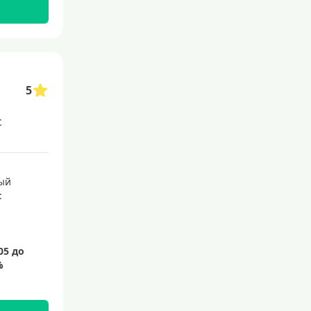
145 дней
150 дней
180 дней
200 дней
5
240 дней
с
На 365 дней
Преимущества
ый
:
С большим лимитом
По почте
Со снятием наличных
С доставкой на дом
Без посещения банка
Без электронной почты