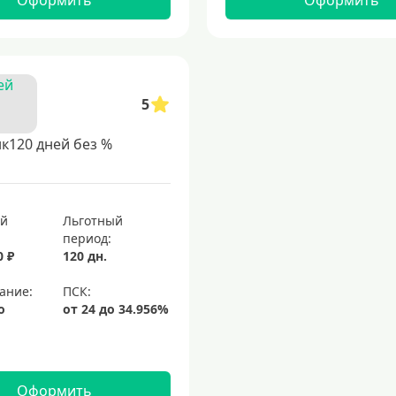
Оформить
Оформить
5
к120 дней без %
ый
Льготный
период:
0 ₽
120 дн.
ание:
о
Оформить