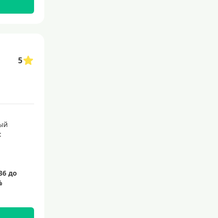
С бесплатным обслуживанием
С овердрафтом
С процентом на остаток
5
С низким процентом
Без процентов
Доступные
Сумма (рублей)
ый
:
5000 руб
10000 руб
15000 руб
20000 руб
25000 руб