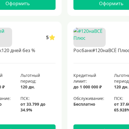
Оформить
Оформить
5
120 дней без %
Росбанк#120наВСЁ Плю
ый
Льготный
Кредитный
Льготн
период:
лимит:
период
0 ₽
120 дн.
до 1 000 000 ₽
120 дн.
ание:
Обслуживание:
о
Бесплатно