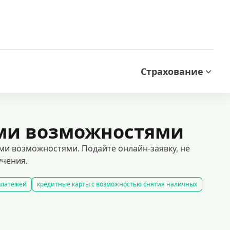
Страхование
ыми возможностями
ми возможностями. Подайте онлайн-заявку, не
учения.
платежей
кредитные карты с возможностью снятия наличных
ьготным периодом
добный способ управления финансами, особенно для тех, кто планирует к