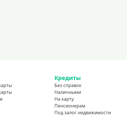
600000 руб
700000 руб
1000000 руб
С небольшим лимитом
С большим лимитом
Безлимитные
Тип карты
Mastercard
Кредиты
Visa
карты
Без справок
карты
Наличными
Visa Classic
е
На карту
UnionPay
Пенсионерам
Мир
Под залог недвижимости
Премиум