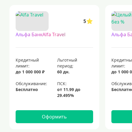
кредитные карты с доставкой на дом — это удобный способ получи
кредитные карты с льготным периодом 120 дней без начисления п
5
кредитные карты с выгодными условиями
кредитные карты visa — это популярные платежные инструменты, к
Альфа БанкAlfa Travel
Альфа Б
элитные кредитные карты с премиальными преимуществами
кр
Кредитный
Льготный
Кредитн
лимит:
период:
лимит:
до 1 000 000 ₽
60 дн.
до 1 000 0
Обслуживание:
Обслужив
Бесплатно
Бесплатн
Оформить