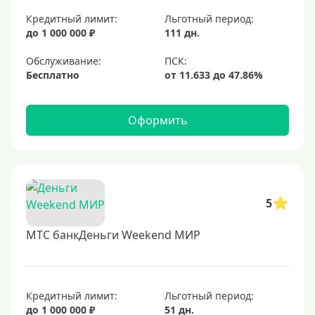
Для покупок
Кредитный лимит:
Льготный период:
до 1 000 000 ₽
111 дн.
Для путешествий
Обслуживание:
Условия
Бесплатно
За 5 минут
Оформить
За 15 минут
В день обращения
Моментальные
Экспресс
5
Кредитные карты, доступные каждому
МТС банкДеньги Weekend МИР
С открытыми просрочками
Кредит без проверки кредитной истории.
С плохой КИ
Кредитный лимит:
Льготный период:
до 1 000 000 ₽
51 дн.
Со 100 процентным одобрением