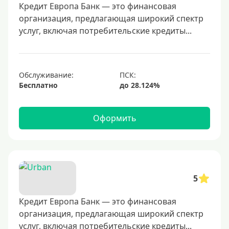
500000 руб
Кредит Европа Банк — это финансовая
организация, предлагающая широкий спектр
600000 руб
услуг, включая потребительские кредиты...
700000 руб
1000000 руб
С небольшим лимитом
Обслуживание:
Бесплатно
С большим лимитом
Безлимитные
Оформить
Тип карты
Mastercard
Visa
5
Visa Classic
Кредит Европа Банк — это финансовая
UnionPay
организация, предлагающая широкий спектр
Мир
услуг, включая потребительские кредиты...