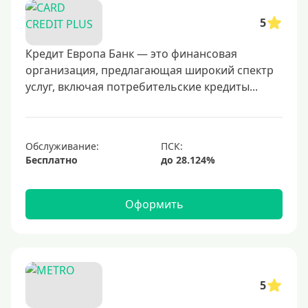
25000 руб
5
30000 руб
40000 руб
Кредит Европа Банк — это финансовая
организация, предлагающая широкий спектр
50000 руб
услуг, включая потребительские кредиты...
60000 руб
70000 руб
80000 руб
Обслуживание:
Бесплатно
100000 руб
150000 руб
Оформить
200000 руб
250000 руб
300000 руб
350000 руб
5
400000 руб