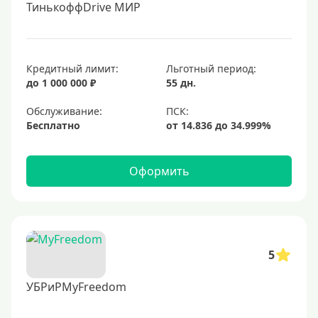
ТинькоффDrive МИР
Кредитный лимит:
Льготный период:
до 1 000 000 ₽
55 дн.
Обслуживание:
Бесплатно
Оформить
5
УБРиРMyFreedom