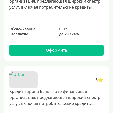
организация, предлагающая широкий спектр
600000 руб
услуг, включая потребительские кредиты...
700000 руб
1000000 руб
С небольшим лимитом
Обслуживание:
Бесплатно
С большим лимитом
Безлимитные
Оформить
Тип карты
Mastercard
Visa
5
Visa Classic
Кредит Европа Банк — это финансовая
UnionPay
организация, предлагающая широкий спектр
Мир
услуг, включая потребительские кредиты...
Премиум