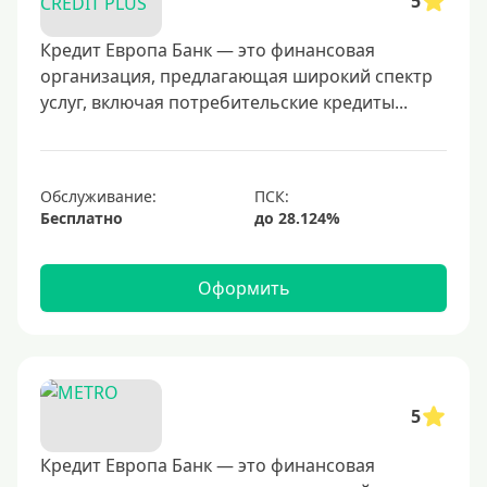
5
30000 руб
40000 руб
Кредит Европа Банк — это финансовая
организация, предлагающая широкий спектр
50000 руб
услуг, включая потребительские кредиты...
60000 руб
70000 руб
80000 руб
Обслуживание:
Бесплатно
100000 руб
150000 руб
Оформить
200000 руб
250000 руб
300000 руб
350000 руб
5
400000 руб
500000 руб
Кредит Европа Банк — это финансовая