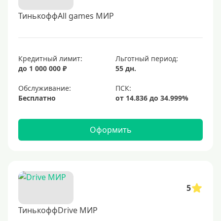
ТинькоффAll games МИР
Кредитный лимит:
Льготный период:
до 1 000 000 ₽
55 дн.
Обслуживание:
Бесплатно
Оформить
5
ТинькоффDrive МИР