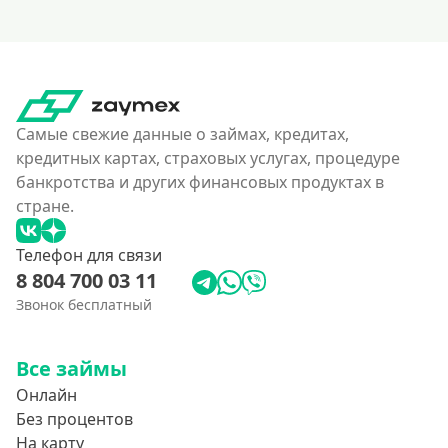
160000 руб
180000 руб
200000 руб
250000 руб
Самые свежие данные о займах, кредитах,
300000 руб
кредитных картах, страховых услугах, процедуре
350 тысяч
банкротства и других финансовых продуктах в
400000 руб
стране.
4500000 руб
Телефон для связи
500000 руб
8 804 700 03 11
550000 руб
Звонок бесплатный
600 тысяч
650000 руб
Все займы
700000 руб
Онлайн
Без процентов
750000 руб
На карту