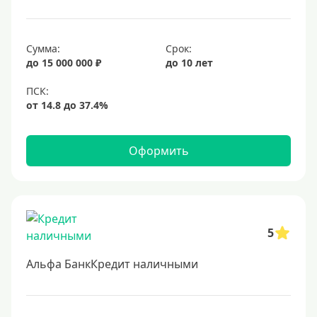
20 лет
25 лет
Сумма:
Срок:
30 лет
до 15 000 000 ₽
до 10 лет
Месяц
2 месяца
3 месяца
Оформить
6 месяцев
Ставка
Низкий процент
5
4%
Альфа БанкКредит наличными
5%
6%
6,5%