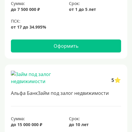
Сумма:
Срок:
6,9%
до 7 500 000 ₽
от 1 до 5 лет
7%
8%
9%
10%
Оформить
11%
12%
13%
5
14%
15%
Альфа БанкЗайм под залог недвижимости
16%
17%
Сумма:
Срок:
18%
до 15 000 000 ₽
до 10 лет
19%