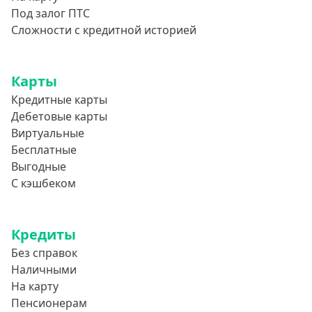
800000 руб
Под залог ПТС
850000 руб
Сложности с кредитной историей
900000 руб
950000 руб
Карты
Кредитные карты
Целевые
Дебетовые карты
Виртуальные
Ремонт
Бесплатные
Строительство дома
Выгодные
С кэшбеком
Газификацию
Лечение
Стоматология
Кредиты
Без справок
Неотложные нужды
Наличными
Образование
На карту
Обучение за рубежом
Пенсионерам