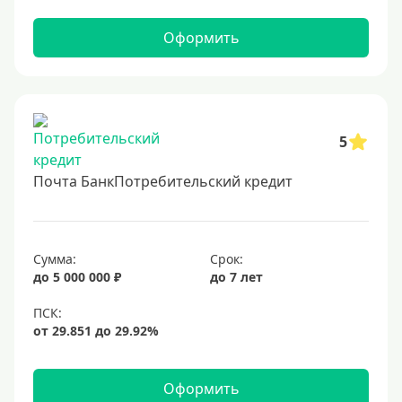
2 миллиона
2500000 руб
Оформить
3 млн
3500000 руб
4 миллиона
5
4500000 руб
5 млн
Почта БанкПотребительский кредит
5500000 руб
6 млн
Сумма:
Срок:
6500000 руб
до 5 000 000 ₽
до 7 лет
7 миллионов
8 миллионов
9000000 руб
10 млн
Оформить