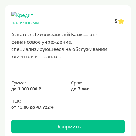
Онлайн заявка
Заявка во все банки
5
Способы выдачи
Азиатско-Тихоокеанский Банк — это
Не выходя из дома
финансовое учреждение,
специализирующееся на обслуживании
С доставкой на дом
клиентов в странах...
Наличными
Онлайн на карту
Сумма:
Срок:
Валюта
до 3 000 000 ₽
до 7 лет
В долларах США
В евро
Заемщики
Оформить