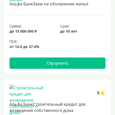
Альфа БанкЗаем на обновление жилья
Срок
Долгосрочные
Сумма:
Срок:
Год
до 15 000 000 ₽
до 10 лет
2 года
3 года
4 года
Оформить
5 лет
6 лет
7 лет
8 лет
5
9 лет
Альфа БанкСтроительный кредит для
10 лет
возведения собственного дома
15 лет