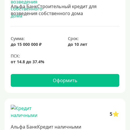
Альфа БанкСтроительный кредит для
10 лет
возведения собственного дома
15 лет
20 лет
25 лет
Сумма:
Срок:
30 лет
до 15 000 000 ₽
до 10 лет
Месяц
2 месяца
3 месяца
Оформить
6 месяцев
Ставка
Низкий процент
5
4%
Альфа БанкКредит наличными
5%