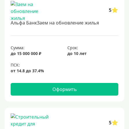
В банке под залог
5
Под залог недвижимости
Альфа БанкЗаем на обновление жилья
Срок
Долгосрочные
Сумма:
Срок:
Год
до 15 000 000 ₽
до 10 лет
2 года
3 года
4 года
Оформить
5 лет
6 лет
7 лет
8 лет
5
9 лет