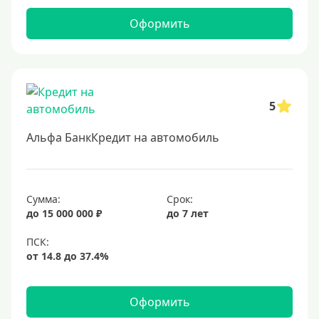
Заемщики
Оформить
Военнослужащим
Для бюджетников и госслужащих
Для зарплатных клиентов
5
Иностранным гражданам
Альфа БанкКредит на автомобиль
Гражданам СНГ
Без прописки
Безработным
Сумма:
Срок:
до 15 000 000 ₽
до 7 лет
Без стажа работы
Для самозанятых
Пенсионерам
До 75 лет
Оформить
До 80 лет