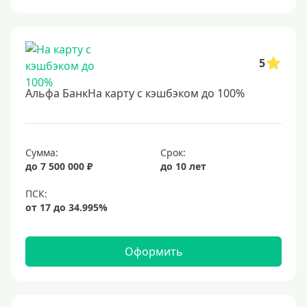
До 85 лет
Студентам
С 18 лет
5
С 19 лет
Альфа БанкНа карту с кэшбэком до 100%
С 20 лет
С 21 года
С 22 лет
Сумма:
Срок:
С 23 лет
до 7 500 000 ₽
до 10 лет
В декрете
Обеспечение
Оформить
С обеспечением
Без обеспечения
Без залога