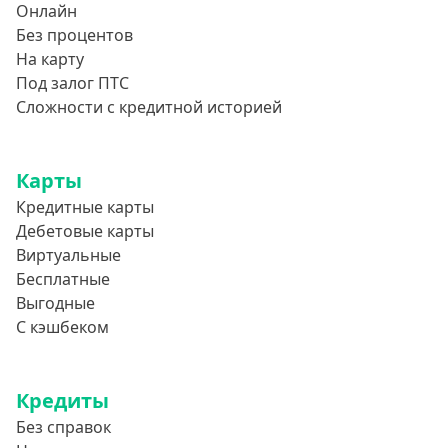
700000 руб
Онлайн
Без процентов
750000 руб
На карту
800000 руб
Под залог ПТС
850000 руб
Сложности с кредитной историей
900000 руб
950000 руб
Карты
Кредитные карты
Целевые
Дебетовые карты
Виртуальные
Ремонт
Бесплатные
Строительство дома
Выгодные
С кэшбеком
Газификацию
Лечение
Стоматология
Кредиты
Без справок
Неотложные нужды