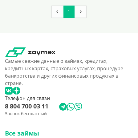
140000 руб
150000 руб
1
160000 руб
180000 руб
200000 руб
250000 руб
Самые свежие данные о займах, кредитах,
300000 руб
кредитных картах, страховых услугах, процедуре
350 тысяч
банкротства и других финансовых продуктах в
400000 руб
стране.
4500000 руб
Телефон для связи
500000 руб
8 804 700 03 11
550000 руб
Звонок бесплатный
600 тысяч
650000 руб
Все займы