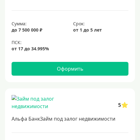
6%
6,5%
Сумма:
Срок:
6,9%
до 7 500 000 ₽
от 1 до 5 лет
7%
8%
9%
10%
Оформить
11%
12%
13%
5
14%
15%
Альфа БанкЗайм под залог недвижимости
16%
17%