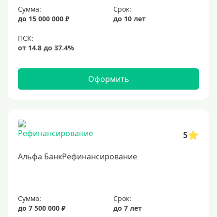
Сумма:
Срок:
18%
до 15 000 000 ₽
до 10 лет
19%
20%
Сумма
Оформить
Большие
На маленькую сумму
Больше миллиона (руб)
5
1000000 руб
Альфа БанкРефинансирование
1200000 руб
1300000 руб
Сумма:
Срок:
1500000 руб
до 7 500 000 ₽
до 7 лет