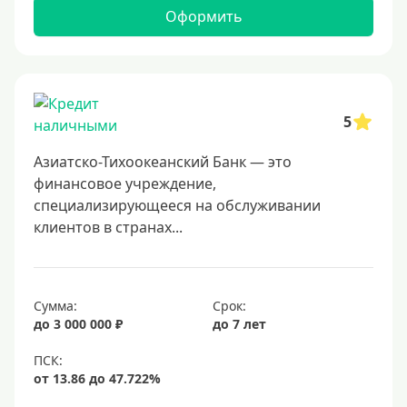
Льготные для физических лиц
Оформить
Самые выгодные
Онлайн заявка
Заявка во все банки
5
Способы выдачи
Азиатско-Тихоокеанский Банк — это
Не выходя из дома
финансовое учреждение,
специализирующееся на обслуживании
С доставкой на дом
клиентов в странах...
Наличными
Онлайн на карту
Сумма:
Срок:
Валюта
до 3 000 000 ₽
до 7 лет
В долларах США
В евро