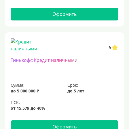
9000000 руб
10 млн
Оформить
12 млн
15 млн
20 млн
25 млн
5
30 миллионов
ТинькоффКредит наличными
35000000 руб
50 миллионов
100 миллионов
Сумма:
Срок:
до 5 000 000 ₽
до 5 лет
Меньше 1 млн (руб)
10000 руб
15000 руб
Оформить