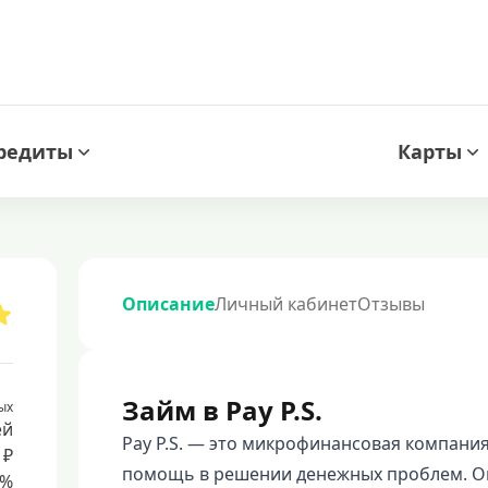
редиты
Карты
Описание
Личный кабинет
Отзывы
Займ в Pay P.S.
ых
ей
Pay P.S. — это микрофинансовая компани
 ₽
помощь в решении денежных проблем. Она
8%