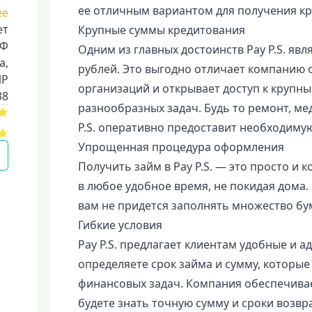
ее отличным вариантом для получения к
ее
ет
Крупные суммы кредитования
РФ
Одним из главных достоинств Pay P.S. яв
a,
рублей. Это выгодно отличает компанию
ИР
организаций и открывает доступ к крупн
38
разнообразных задач. Будь то ремонт, ме
P.S. оперативно предоставит необходимую
Упрощенная процедура оформления
Получить займ в Pay P.S. — это просто и
в любое удобное время, не покидая дома.
вам не придется заполнять множество бу
Гибкие условия
Pay P.S. предлагает клиентам удобные и 
определяете срок займа и сумму, которы
финансовых задач. Компания обеспечивае
будете знать точную сумму и сроки возвра