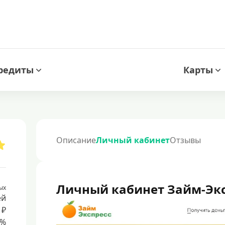
редиты
Карты
Описание
Личный кабинет
Отзывы
Личный кабинет Займ-Экс
ых
ей
 ₽
8%