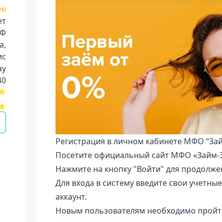
ее
ет
РФ
a,
ис
ay
40
Регистрация в личном кабинете МФО “Зай
Посетите официальный сайт МФО «Займ-Э
Нажмите на кнопку "Войти" для продолже
Для входа в систему введите свои учетные 
аккаунт.
Новым пользователям необходимо пройти