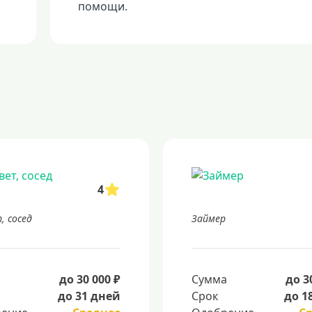
помощи.
4
, сосед
Займер
а
до 30 000 ₽
Сумма
до 3
до 31 дней
Срок
до 1