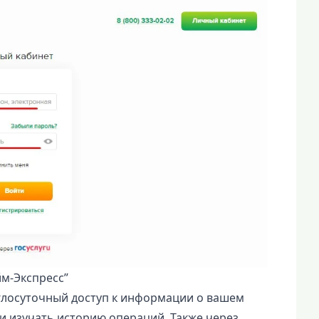
м-Экспресс”
углосуточный доступ к информации о вашем
и изучать историю операций. Также через