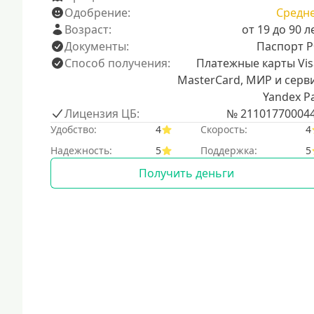
Одобрение:
Средн
Возраст:
от 19 до 90 л
Документы:
Паспорт 
Способ получения:
Платежные карты Vis
MasterCard, МИР и серв
Yandex P
Лицензия ЦБ:
№ 21101770004
Удобство:
4
Скорость:
4
Надежность:
5
Поддержка:
5
Получить деньги