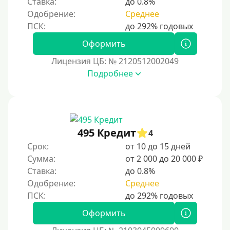
Ставка:
до 0.8%
Без номера телефона
Одобрение:
Среднее
На телефон
Оформить
Бесплатно и без обязательной подписки
Лицензия ЦБ: № 2120512002049
Без звонков и проверок
Подробнее
Онлайн круглосуточно
Ночью
На карту круглосуточно
24/7
495 Кредит
4
Деньги в долг
Срок:
от 10 до 15 дней
Сумма:
от 2 000 до 20 000 ₽
В долг на карту
Ставка:
до 0.8%
Одобрение:
Среднее
Срок
1 день
Оформить
2 дня