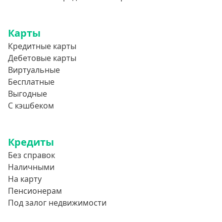
Аполлон займ
Веб-Займ
Карты
Лайм Займ
Кредитные карты
Дебетовые карты
Доброзайм
Виртуальные
Деньги Мгновенно
Бесплатные
Выгодные
С кэшбеком
Кредиты
Без справок
Наличными
На карту
Пенсионерам
Под залог недвижимости