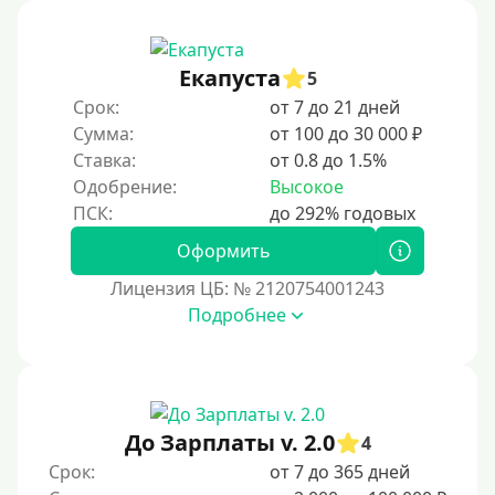
Под ПТС мотоцикла
Под ПТС спецтехники
Екапуста
Под ПТС грузового автомобиля
5
Срок:
от 7 до 21 дней
Авто без ПТС
Сумма:
от 100 до 30 000 ₽
Ставка:
от 0.8 до 1.5%
Цель
Одобрение:
Высокое
На Новый Год
Оформить
Чтобы улучшить кредитную историю, важно
регулярно и своевременно погашать задолженности,
Лицензия ЦБ: № 2120754001243
избегать просрочек и контролировать кредитный
Подробнее
рейтинг. Также полезно использовать кредитные
продукты ответственно и проверять отчеты на
наличие ошибок.
Для закрытия прочих кредитных обязательств
До Зарплаты v. 2.0
До зарплаты
4
Срок:
от 7 до 365 дней
Для ИП