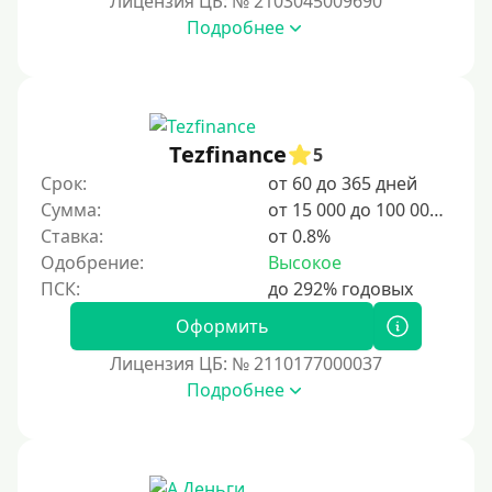
Лицензия ЦБ: № 2103045009690
Подробнее
3 дня
5 дней
На неделю
10 дней
Tezfinance
5
2 недели
Срок:
от 60 до 365 дней
15 дней
Сумма:
от 15 000 до 100 000 ₽
Ставка:
от 0.8%
20 дней
Одобрение:
Высокое
21 день
На месяц
Оформить
30 дней без процентов
Лицензия ЦБ: № 2110177000037
2 месяца
Подробнее
60 дней
3 месяца
90 дней