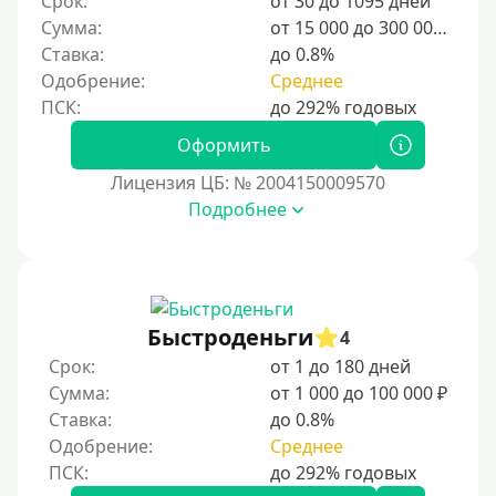
Срок:
от 30 до 1095 дней
Для мужчин
Сумма:
от 15 000 до 300 000 ₽
Женский займ
Ставка:
до 0.8%
Одобрение:
Среднее
Мамам в декрете
Без прописки
Оформить
Без регистрации
Лицензия ЦБ: № 2004150009570
С временной регистрацией
Подробнее
Банкротам
Без подтверждения личности
Пенсионерам
Пенсионерам до 70 лет
Быстроденьги
4
Пенсионерам до 75 лет
Срок:
от 1 до 180 дней
Сумма:
от 1 000 до 100 000 ₽
Пенсионерам до 80 лет
Ставка:
до 0.8%
Пенсионерам до 85 лет
Одобрение:
Среднее
Безработным