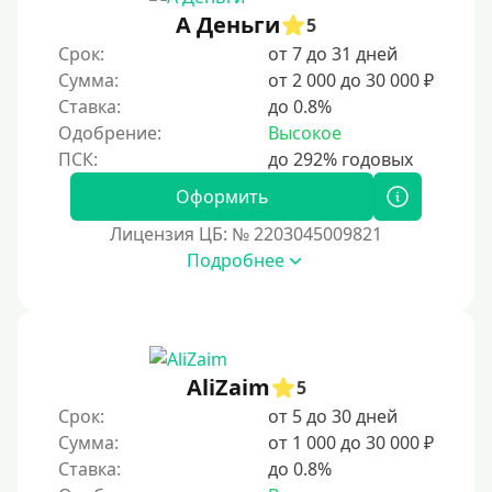
А Деньги
5
100 дней
Срок:
от 7 до 31 дней
4 месяца
Сумма:
от 2 000 до 30 000 ₽
5 месяцев
Ставка:
до 0.8%
Одобрение:
Высокое
На полгода
180 дней
Оформить
10 месяцев
Лицензия ЦБ: № 2203045009821
Год
Подробнее
365 дней
2 года
3 года
AliZaim
4 года
5
Срок:
от 5 до 30 дней
5 лет
Сумма:
от 1 000 до 30 000 ₽
Краткосрочные
Ставка:
до 0.8%
Долгосрочные