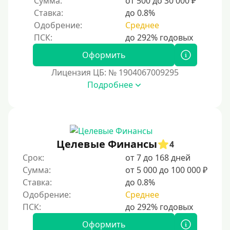
Сумма:
от 500 до 30 000 ₽
3000 руб
Ставка:
до 0.8%
Одобрение:
Среднее
4000 руб
5000 руб
Оформить
6000 руб
Лицензия ЦБ: № 1904067009295
7000 руб
Подробнее
8000 руб
9000 руб
10000 руб
Целевые Финансы
12000 руб
4
Срок:
от 7 до 168 дней
15000 руб
Сумма:
от 5 000 до 100 000 ₽
20000 руб
Ставка:
до 0.8%
25000 руб
Одобрение:
Среднее
30000 руб
Оформить
30000 руб на год