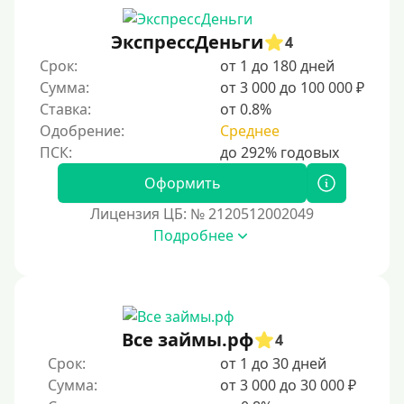
Беспроцентный займ на первый раз
ЭкспрессДеньги
4
Без процентов на 30 дней
Срок:
от 1 до 180 дней
Под 0 %
Сумма:
от 3 000 до 100 000 ₽
Ставка:
от 0.8%
Условия
Одобрение:
Среднее
С опцией досрочного погашения долга
Оформить
Без страховок и комиссий
Лицензия ЦБ: № 2120512002049
Со страховкой
Подробнее
Повторный
Надежные
Без обмана
Все займы.рф
4
Без предоплат
Срок:
от 1 до 30 дней
Без электронной почты
Сумма:
от 3 000 до 30 000 ₽
С автоматическим одобрением