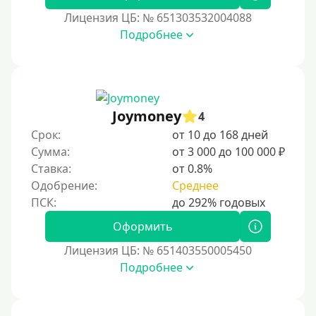
Без подтверждения дохода
Лицензия ЦБ: № 651303532004088
Подробнее
Без справок и поручителей
Без посредников
Процент
Joymoney
4
Под 1 %
Срок:
от 10 до 168 дней
С пролонгацией (продлением)
Сумма:
от 3 000 до 100 000 ₽
Ставка:
от 0.8%
Под высокий процент
Одобрение:
Среднее
Без комиссии
В рассрочку
Оформить
С ежемесячным платежом
Лицензия ЦБ: № 651403550005450
Бесплатно
Подробнее
Под низкий процент
Без процентов