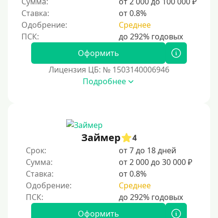
Сумма:
от 2 000 до 100 000 ₽
Для бизнеса
Ставка:
от 0.8%
Одобрение:
Среднее
Документы
Оформить
Без документов
Лицензия ЦБ: № 1503140006946
По ИНН
Подробнее
По загранпаспорту
По военному билету
По водительскому удостоверению
По СНИЛСу
Займер
4
Без СНИЛСа
Срок:
от 7 до 18 дней
Сумма:
от 2 000 до 30 000 ₽
По паспорту
Ставка:
от 0.8%
Без паспорта
Одобрение:
Среднее
По фото
Без фото
Оформить