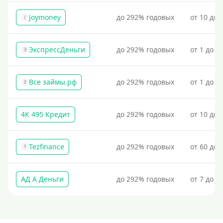
Для пополнения Киви-кошелька через банк или
Joymoney
до 292% годовых
от 10 до 
J
терминал потребуется предъявить паспорт.
Пополнение Киви-кошелька без паспорта
ЭкспрессДеньги
до 292% годовых
от 1 до 1
Э
Пополнение кошелька Киви без использования
банковской карты
Пополнение Киви-кошелька без отказов: быстрые и
Все займы.рф
до 292% годовых
от 1 до 3
З
надежные способы
На банковский счет
4К 495 Кредит
до 292% годовых
от 10 до 
Наличными
По телефону
Tezfinance
до 292% годовых
от 60 до 
T
Через госуслуги
Без карты
АД А Деньги
до 292% годовых
от 7 до 3
На карту
Карта с нулевым остатком
На дебетовую карту