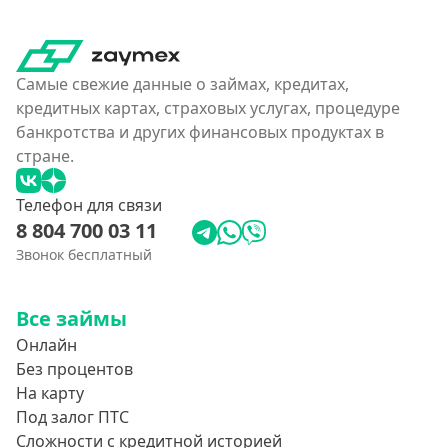
На кредитную карту
На виртуальную карту
На неименную карту
Самые свежие данные о займах, кредитах,
кредитных картах, страховых услугах, процедуре
На именную карту
банкротства и других финансовых продуктах в
На зарплатную карту
стране.
Перевод средств на чужую карту без согласия
Телефон для связи
8 804 700 03 11
Похожие МФО
Звонок бесплатный
Как еКапуста
Наподобие Займера
Все займы
Словно золотая корона
Онлайн
Без процентов
Привет Сосед
На карту
Квику
Под залог ПТС
А-Деньги
Сложности с кредитной историей