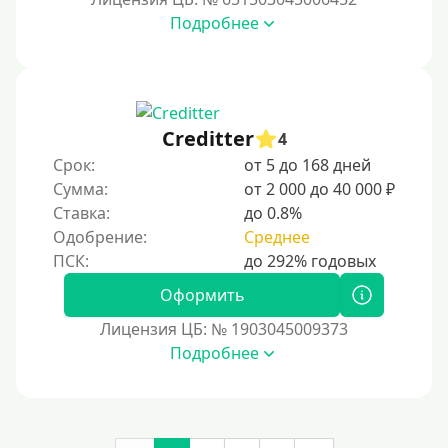
Подробнее
Роботы займов
Перевод денег на карту через Telegram
Бесплатное использование без списания средств с
карты
Creditter
4
Денежным переводом
Срок:
от 5 до 168 дней
По СМС
Сумма:
от 2 000 до 40 000 ₽
На электронный кошелек
Ставка:
до 0.8%
Одобрение:
Среднее
На Юмани (ЮMoney)
На Яндекс Деньги
Оформить
Без привязки карты
Лицензия ЦБ: № 1903045009373
Пополнение Киви-кошелька
Подробнее
Пополнение Киви-кошелька без СНИЛС
На Киви-кошельке имеются просроченные платежи.
Открыть кошелек Киви можно с 18 лет.