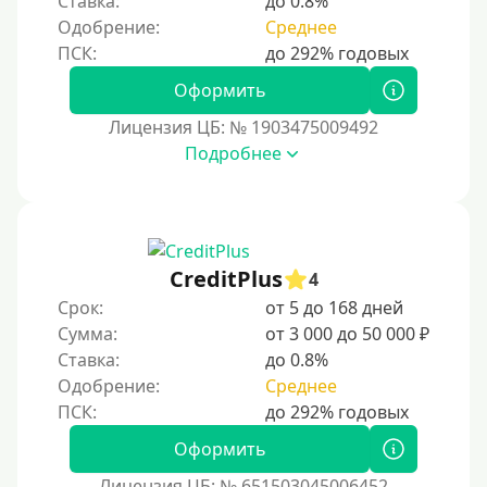
Ставка:
до 0.8%
ичества.
Одобрение:
Среднее
Моментум (Momentum)
С помощью системы Контакт
Оформить
Золотая Корона
Лицензия ЦБ: № 1903475009492
С использованием системы быстрых платежей (СБП)
Подробнее
Способы получения
Без активации сервиса
CreditPlus
Без участия банков
4
Срок:
от 5 до 168 дней
На сберкнижку
Сумма:
от 3 000 до 50 000 ₽
На дом срочно
Ставка:
до 0.8%
Не выходя из дома
Одобрение:
Среднее
Без посещения офиса
Оформить
В офисе
В ломбарде
Лицензия ЦБ: № 651503045006452