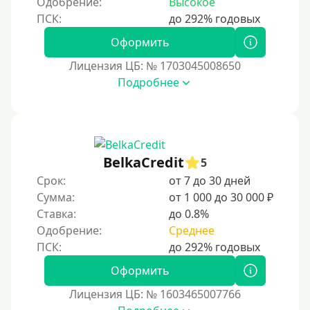
Одобрение:
Высокое
Принятие решения
Оформить
Лицензия ЦБ: № 1703045008650
За 1 минуту
Подробнее
За 2 минуты
За 3 минуты
За 5 минут
За 10 минут
BelkaCredit
5
За 15 минут
Срок:
от 7 до 30 дней
Сумма:
от 1 000 до 30 000 ₽
За час
Ставка:
до 0.8%
Срочные
Одобрение:
Среднее
Моментальные онлайн
Экспресс
Оформить
В день обращения
Лицензия ЦБ: № 1603465007766