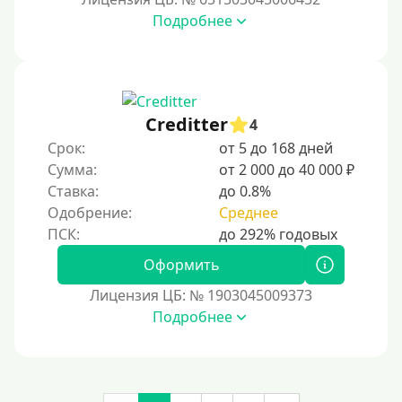
Подробнее
Роботы займов
Перевод денег на карту через Telegram
Бесплатное использование без списания средств с
карты
Creditter
4
Денежным переводом
Срок:
от 5 до 168 дней
По СМС
Сумма:
от 2 000 до 40 000 ₽
На электронный кошелек
Ставка:
до 0.8%
Одобрение:
Среднее
На Юмани (ЮMoney)
На Яндекс Деньги
Оформить
Без привязки карты
Лицензия ЦБ: № 1903045009373
Пополнение Киви-кошелька
Подробнее
Пополнение Киви-кошелька без СНИЛС
На Киви-кошельке имеются просроченные платежи.
Открыть кошелек Киви можно с 18 лет.