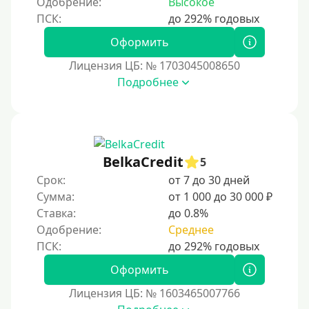
Одобрение:
Высокое
Принятие решения
Оформить
Лицензия ЦБ: № 1703045008650
За 1 минуту
Подробнее
За 2 минуты
За 3 минуты
За 5 минут
За 10 минут
BelkaCredit
5
За 15 минут
Срок:
от 7 до 30 дней
Сумма:
от 1 000 до 30 000 ₽
За час
Ставка:
до 0.8%
Срочные
Одобрение:
Среднее
Моментальные онлайн
Экспресс
Оформить
В день обращения
Лицензия ЦБ: № 1603465007766