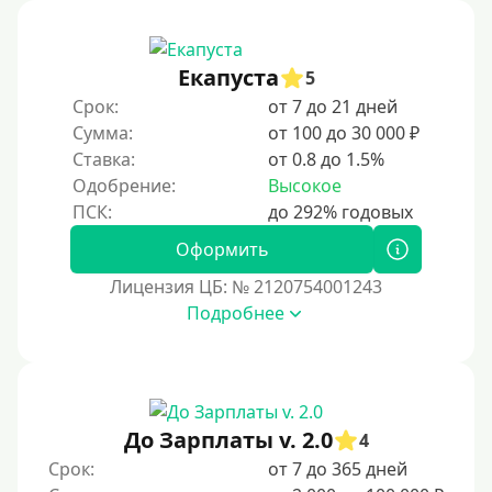
Под ПТС мотоцикла
Под ПТС спецтехники
Екапуста
Под ПТС грузового автомобиля
5
Срок:
от 7 до 21 дней
Авто без ПТС
Сумма:
от 100 до 30 000 ₽
Ставка:
от 0.8 до 1.5%
Цель
Одобрение:
Высокое
На Новый Год
Оформить
Чтобы улучшить кредитную историю, важно
регулярно и своевременно погашать задолженности,
Лицензия ЦБ: № 2120754001243
избегать просрочек и контролировать кредитный
Подробнее
рейтинг. Также полезно использовать кредитные
продукты ответственно и проверять отчеты на
наличие ошибок.
Для закрытия прочих кредитных обязательств
До Зарплаты v. 2.0
До зарплаты
4
Срок:
от 7 до 365 дней
Для ИП