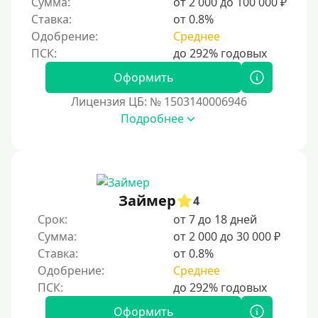
Сумма:
от 2 000 до 100 000 ₽
Для бизнеса
Ставка:
от 0.8%
Одобрение:
Среднее
Документы
Оформить
Без документов
Лицензия ЦБ: № 1503140006946
По ИНН
Подробнее
По загранпаспорту
По военному билету
По водительскому удостоверению
По СНИЛСу
Займер
4
Без СНИЛСа
Срок:
от 7 до 18 дней
Сумма:
от 2 000 до 30 000 ₽
По паспорту
Ставка:
от 0.8%
Без паспорта
Одобрение:
Среднее
По фото
Без фото
Оформить