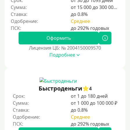
Срок:
от 30 до 1095 дней
Для мужчин
Сумма:
от 15 000 до 300 000 ₽
Женский займ
Ставка:
до 0.8%
Одобрение:
Среднее
Мамам в декрете
Без прописки
Оформить
Без регистрации
Лицензия ЦБ: № 2004150009570
С временной регистрацией
Подробнее
Банкротам
Без подтверждения личности
Пенсионерам
Пенсионерам до 70 лет
Быстроденьги
4
Пенсионерам до 75 лет
Срок:
от 1 до 180 дней
Сумма:
от 1 000 до 100 000 ₽
Пенсионерам до 80 лет
Ставка:
до 0.8%
Пенсионерам до 85 лет
Одобрение:
Среднее
Безработным