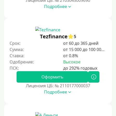
Лицензия ЦБ: № 2103045009690
Подробнее
3 дня
5 дней
На неделю
10 дней
Tezfinance
5
2 недели
Срок:
от 60 до 365 дней
15 дней
Сумма:
от 15 000 до 100 000 ₽
Ставка:
от 0.8%
20 дней
Одобрение:
Высокое
21 день
На месяц
Оформить
30 дней без процентов
Лицензия ЦБ: № 2110177000037
2 месяца
Подробнее
60 дней
3 месяца
90 дней