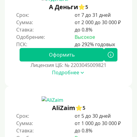
А Деньги
5
100 дней
Срок:
от 7 до 31 дней
4 месяца
Сумма:
от 2 000 до 30 000 ₽
5 месяцев
Ставка:
до 0.8%
Одобрение:
Высокое
На полгода
180 дней
Оформить
10 месяцев
Лицензия ЦБ: № 2203045009821
Год
Подробнее
365 дней
2 года
3 года
AliZaim
4 года
5
Срок:
от 5 до 30 дней
5 лет
Сумма:
от 1 000 до 30 000 ₽
Краткосрочные
Ставка:
до 0.8%
Долгосрочные