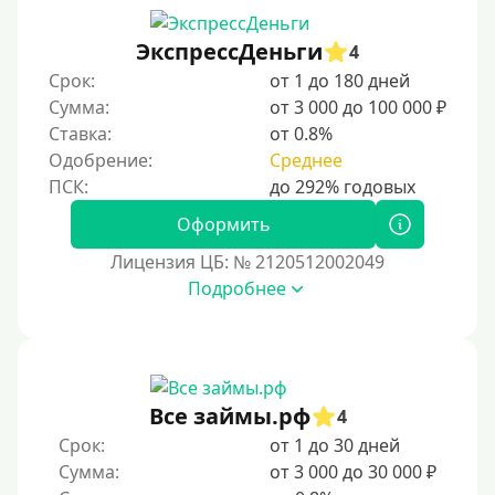
Беспроцентный займ на первый раз
ЭкспрессДеньги
4
Без процентов на 30 дней
Срок:
от 1 до 180 дней
Под 0 %
Сумма:
от 3 000 до 100 000 ₽
Ставка:
от 0.8%
Условия
Одобрение:
Среднее
С опцией досрочного погашения долга
Оформить
Без страховок и комиссий
Лицензия ЦБ: № 2120512002049
Со страховкой
Подробнее
Повторный
Надежные
Без обмана
Все займы.рф
4
Без предоплат
Срок:
от 1 до 30 дней
Без электронной почты
Сумма:
от 3 000 до 30 000 ₽
С автоматическим одобрением