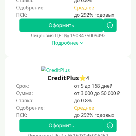
Ставка:
до 0.8%
ичества.
Одобрение:
Среднее
Моментум (Momentum)
С помощью системы Контакт
Оформить
Золотая Корона
Лицензия ЦБ: № 1903475009492
С использованием системы быстрых платежей (СБП)
Подробнее
Способы получения
Без активации сервиса
CreditPlus
Без участия банков
4
Срок:
от 5 до 168 дней
На сберкнижку
Сумма:
от 3 000 до 50 000 ₽
На дом срочно
Ставка:
до 0.8%
Не выходя из дома
Одобрение:
Среднее
Без посещения офиса
Оформить
В офисе
В ломбарде
Лицензия ЦБ: № 651503045006452