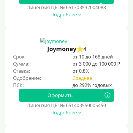
Без подтверждения дохода
Лицензия ЦБ: № 651303532004088
Подробнее
Без справок и поручителей
Без посредников
Процент
Joymoney
4
Под 1 %
Срок:
от 10 до 168 дней
С пролонгацией (продлением)
Сумма:
от 3 000 до 100 000 ₽
Ставка:
от 0.8%
Под высокий процент
Одобрение:
Среднее
Без комиссии
В рассрочку
Оформить
С ежемесячным платежом
Лицензия ЦБ: № 651403550005450
Бесплатно
Подробнее
Под низкий процент
Без процентов