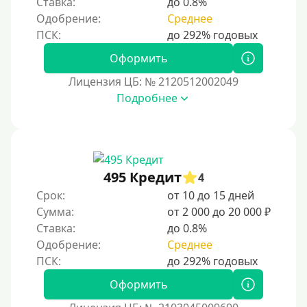
Ставка:
до 0.8%
Без номера телефона
Одобрение:
Среднее
На телефон
Оформить
Бесплатно и без обязательной подписки
Лицензия ЦБ: № 2120512002049
Без звонков и проверок
Подробнее
Онлайн круглосуточно
Ночью
На карту круглосуточно
24/7
495 Кредит
4
Деньги в долг
Срок:
от 10 до 15 дней
Сумма:
от 2 000 до 20 000 ₽
В долг на карту
Ставка:
до 0.8%
Одобрение:
Среднее
Срок
1 день
Оформить
2 дня