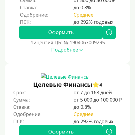
Сумма:
от 500 до 30 000 ₽
3000 руб
Ставка:
до 0.8%
Одобрение:
Среднее
4000 руб
5000 руб
Оформить
6000 руб
Лицензия ЦБ: № 1904067009295
7000 руб
Подробнее
8000 руб
9000 руб
10000 руб
Целевые Финансы
12000 руб
4
Срок:
от 7 до 168 дней
15000 руб
Сумма:
от 5 000 до 100 000 ₽
20000 руб
Ставка:
до 0.8%
25000 руб
Одобрение:
Среднее
30000 руб
Оформить
30000 руб на год