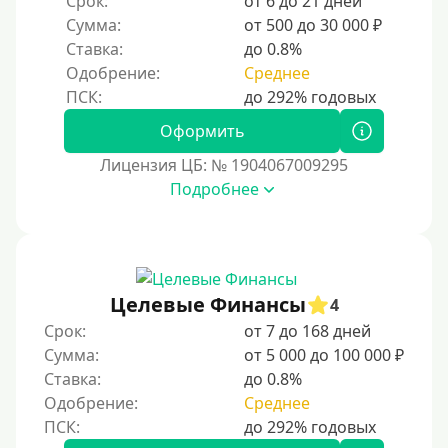
Срок:
от 6 до 21 дней
2500 руб
Сумма:
от 500 до 30 000 ₽
3000 руб
Ставка:
до 0.8%
Одобрение:
Среднее
4000 руб
5000 руб
Оформить
6000 руб
Лицензия ЦБ: № 1904067009295
7000 руб
Подробнее
8000 руб
9000 руб
10000 руб
Целевые Финансы
12000 руб
4
Срок:
от 7 до 168 дней
15000 руб
Сумма:
от 5 000 до 100 000 ₽
20000 руб
Ставка:
до 0.8%
25000 руб
Одобрение:
Среднее
30000 руб