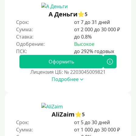
90 дней
А Деньги
5
100 дней
Срок:
от 7 до 31 дней
4 месяца
Сумма:
от 2 000 до 30 000 ₽
5 месяцев
Ставка:
до 0.8%
Одобрение:
Высокое
На полгода
180 дней
Оформить
10 месяцев
Лицензия ЦБ: № 2203045009821
Год
Подробнее
365 дней
2 года
3 года
AliZaim
4 года
5
Срок:
от 5 до 30 дней
5 лет
Сумма:
от 1 000 до 30 000 ₽
Краткосрочные