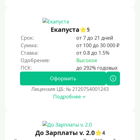
Под ПТС мотоцикла
Под ПТС спецтехники
Екапуста
Под ПТС грузового автомобиля
5
Срок:
от 7 до 21 дней
Авто без ПТС
Сумма:
от 100 до 30 000 ₽
Ставка:
от 0.8 до 1.5%
Цель
Одобрение:
Высокое
На Новый Год
Оформить
Чтобы улучшить кредитную историю, важно
регулярно и своевременно погашать задолженности,
Лицензия ЦБ: № 2120754001243
избегать просрочек и контролировать кредитный
Подробнее
рейтинг. Также полезно использовать кредитные
продукты ответственно и проверять отчеты на
наличие ошибок.
Для закрытия прочих кредитных обязательств
До Зарплаты v. 2.0
До зарплаты
4