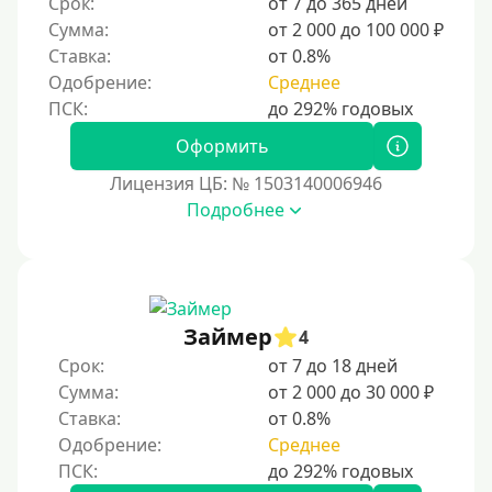
Срок:
от 7 до 365 дней
Для ИП
Сумма:
от 2 000 до 100 000 ₽
Для бизнеса
Ставка:
от 0.8%
Одобрение:
Среднее
Документы
Оформить
Без документов
Лицензия ЦБ: № 1503140006946
По ИНН
Подробнее
По загранпаспорту
По военному билету
По водительскому удостоверению
По СНИЛСу
Займер
4
Без СНИЛСа
Срок:
от 7 до 18 дней
Сумма:
от 2 000 до 30 000 ₽
По паспорту
Ставка:
от 0.8%
Без паспорта
Одобрение:
Среднее
По фото