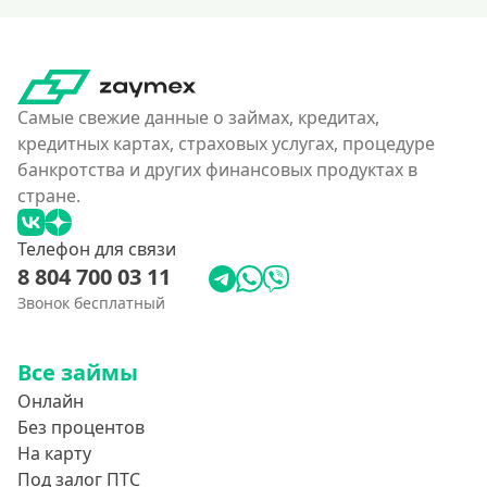
На дебетовую карту
На кредитную карту
На виртуальную карту
На неименную карту
Самые свежие данные о займах, кредитах,
кредитных картах, страховых услугах, процедуре
На именную карту
банкротства и других финансовых продуктах в
На зарплатную карту
стране.
Перевод средств на чужую карту без согласия
Телефон для связи
8 804 700 03 11
Похожие МФО
Звонок бесплатный
Как еКапуста
Наподобие Займера
Все займы
Словно золотая корона
Онлайн
Без процентов
Привет Сосед
На карту
Квику
Под залог ПТС