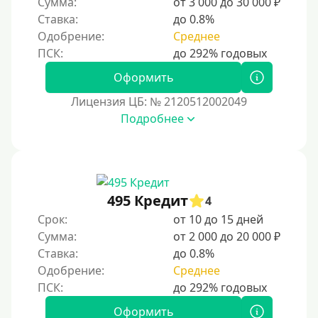
Сумма:
от 3 000 до 30 000 ₽
С автоматическим одобрением
Ставка:
до 0.8%
Без номера телефона
Одобрение:
Среднее
На телефон
Оформить
Бесплатно и без обязательной подписки
Лицензия ЦБ: № 2120512002049
Без звонков и проверок
Подробнее
Онлайн круглосуточно
Ночью
На карту круглосуточно
24/7
495 Кредит
4
Деньги в долг
Срок:
от 10 до 15 дней
Сумма:
от 2 000 до 20 000 ₽
В долг на карту
Ставка:
до 0.8%
Одобрение:
Среднее
Срок
1 день
Оформить