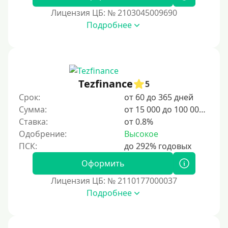
2 дня
Лицензия ЦБ: № 2103045009690
Подробнее
3 дня
5 дней
На неделю
10 дней
Tezfinance
5
2 недели
Срок:
от 60 до 365 дней
15 дней
Сумма:
от 15 000 до 100 000 ₽
Ставка:
от 0.8%
20 дней
Одобрение:
Высокое
21 день
На месяц
Оформить
30 дней без процентов
Лицензия ЦБ: № 2110177000037
2 месяца
Подробнее
60 дней
3 месяца