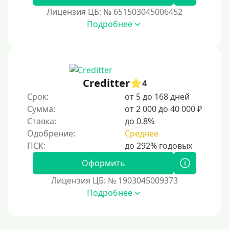
В ломбарде
Лицензия ЦБ: № 651503045006452
Подробнее
Роботы займов
Перевод денег на карту через Telegram
Бесплатное использование без списания средств с
карты
Creditter
4
Денежным переводом
Срок:
от 5 до 168 дней
По СМС
Сумма:
от 2 000 до 40 000 ₽
На электронный кошелек
Ставка:
до 0.8%
Одобрение:
Среднее
На Юмани (ЮMoney)
На Яндекс Деньги
Оформить
Без привязки карты
Лицензия ЦБ: № 1903045009373
Пополнение Киви-кошелька
Подробнее
Пополнение Киви-кошелька без СНИЛС
На Киви-кошельке имеются просроченные платежи.