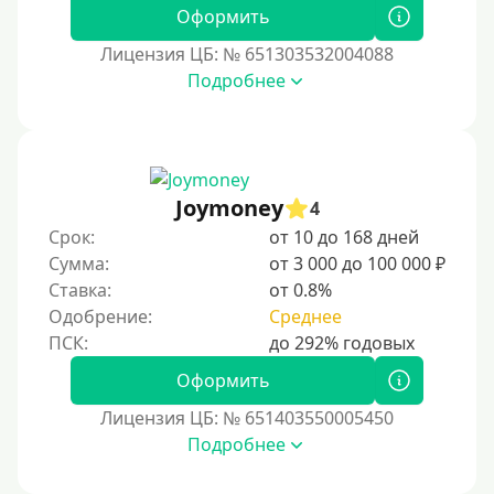
Без фото
Оформить
Без подтверждения дохода
Лицензия ЦБ: № 651303532004088
Подробнее
Без справок и поручителей
Без посредников
Процент
Joymoney
4
Под 1 %
Срок:
от 10 до 168 дней
С пролонгацией (продлением)
Сумма:
от 3 000 до 100 000 ₽
Ставка:
от 0.8%
Под высокий процент
Одобрение:
Среднее
Без комиссии
В рассрочку
Оформить
С ежемесячным платежом
Лицензия ЦБ: № 651403550005450
Бесплатно
Подробнее
Под низкий процент