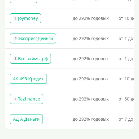
Пополнение виртуальной карты Qiwi
Для пополнения Киви-кошелька через банк или
Joymoney
до 292% годовых
от 10 до 
J
терминал потребуется предъявить паспорт.
Пополнение Киви-кошелька без паспорта
ЭкспрессДеньги
до 292% годовых
от 1 до 1
Э
Пополнение кошелька Киви без использования
банковской карты
Пополнение Киви-кошелька без отказов: быстрые и
Все займы.рф
до 292% годовых
от 1 до 3
З
надежные способы
На банковский счет
4К 495 Кредит
до 292% годовых
от 10 до 
Наличными
По телефону
Tezfinance
до 292% годовых
от 60 до 
T
Через госуслуги
Без карты
АД А Деньги
до 292% годовых
от 7 до 3
На карту
Карта с нулевым остатком