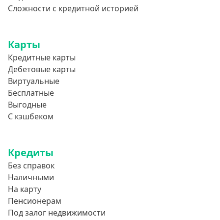
А-Деньги
Сложности с кредитной историей
Аполлон займ
Веб-Займ
Карты
Лайм Займ
Кредитные карты
Дебетовые карты
Доброзайм
Виртуальные
Деньги Мгновенно
Бесплатные
Выгодные
С кэшбеком
Кредиты
Без справок
Наличными
На карту
Пенсионерам
Под залог недвижимости