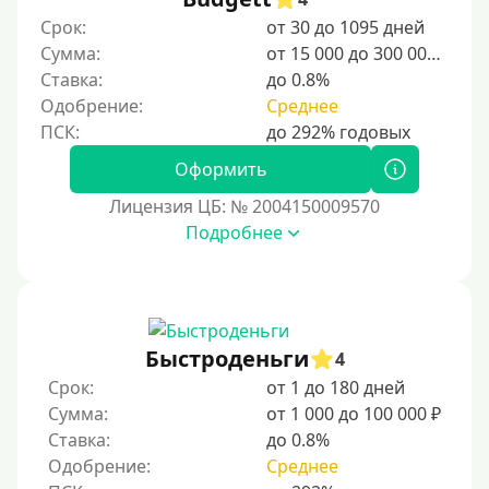
Студентам
Срок:
от 30 до 1095 дней
Для мужчин
Сумма:
от 15 000 до 300 000 ₽
Женский займ
Ставка:
до 0.8%
Одобрение:
Среднее
Мамам в декрете
Без прописки
Оформить
Без регистрации
Лицензия ЦБ: № 2004150009570
С временной регистрацией
Подробнее
Банкротам
Без подтверждения личности
Пенсионерам
Пенсионерам до 70 лет
Быстроденьги
4
Пенсионерам до 75 лет
Срок:
от 1 до 180 дней
Сумма:
от 1 000 до 100 000 ₽
Пенсионерам до 80 лет
Ставка:
до 0.8%
Пенсионерам до 85 лет
Одобрение:
Среднее