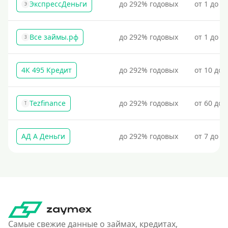
ЭкспрессДеньги
до 292% годовых
от 1 до 1
Э
Без подтверждения дохода
Без справок и поручителей
Все займы.рф
до 292% годовых
от 1 до 3
З
Без посредников
Процент
4К 495 Кредит
до 292% годовых
от 10 до 
Под 1 %
Tezfinance
до 292% годовых
от 60 до 
T
С пролонгацией (продлением)
Под высокий процент
АД А Деньги
до 292% годовых
от 7 до 3
Без комиссии
В рассрочку
С ежемесячным платежом
Бесплатно
Под низкий процент
Без процентов
Самые свежие данные о займах, кредитах,