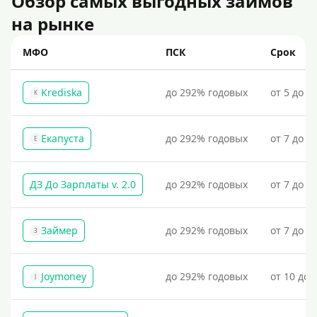
Обзор самых выгодных займов
Для бизнеса
на рынке
Документы
МФО
ПСК
Срок
Без документов
Krediska
до 292% годовых
от 5 до 3
K
По ИНН
По загранпаспорту
Екапуста
до 292% годовых
от 7 до 2
Е
По военному билету
По водительскому удостоверению
ДЗ До Зарплаты v. 2.0
до 292% годовых
от 7 до 3
По СНИЛСу
Без СНИЛСа
Займер
до 292% годовых
от 7 до 1
З
По паспорту
Без паспорта
Joymoney
до 292% годовых
от 10 до 
J
По фото
Без фото