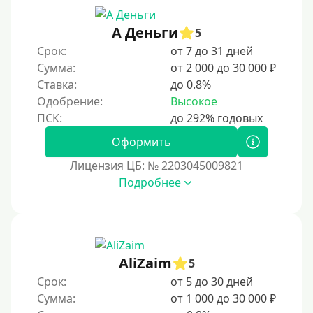
90 дней
А Деньги
5
100 дней
Срок:
от 7 до 31 дней
4 месяца
Сумма:
от 2 000 до 30 000 ₽
5 месяцев
Ставка:
до 0.8%
Одобрение:
Высокое
На полгода
180 дней
Оформить
10 месяцев
Лицензия ЦБ: № 2203045009821
Год
Подробнее
365 дней
2 года
3 года
AliZaim
4 года
5
Срок:
от 5 до 30 дней
5 лет
Сумма:
от 1 000 до 30 000 ₽
Краткосрочные