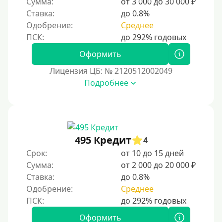
Сумма:
от 3 000 до 30 000 ₽
С автоматическим одобрением
Ставка:
до 0.8%
Без номера телефона
Одобрение:
Среднее
На телефон
Оформить
Бесплатно и без обязательной подписки
Лицензия ЦБ: № 2120512002049
Без звонков и проверок
Подробнее
Онлайн круглосуточно
Ночью
На карту круглосуточно
24/7
495 Кредит
4
Деньги в долг
Срок:
от 10 до 15 дней
Сумма:
от 2 000 до 20 000 ₽
В долг на карту
Ставка:
до 0.8%
Одобрение:
Среднее
Срок
1 день
Оформить