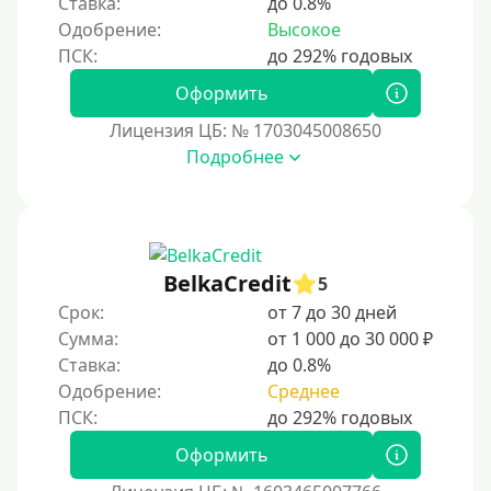
Ставка:
до 0.8%
Долгосрочные
Одобрение:
Высокое
Принятие решения
Оформить
Лицензия ЦБ: № 1703045008650
За 1 минуту
Подробнее
За 2 минуты
За 3 минуты
За 5 минут
За 10 минут
BelkaCredit
5
За 15 минут
Срок:
от 7 до 30 дней
Сумма:
от 1 000 до 30 000 ₽
За час
Ставка:
до 0.8%
Срочные
Одобрение:
Среднее
Моментальные онлайн
Экспресс
Оформить
В день обращения