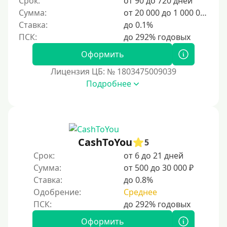
Срок:
от 90 до 720 дней
2500 руб
Сумма:
от 20 000 до 1 000 000 ₽
3000 руб
Ставка:
до 0.1%
4000 руб
Оформить
5000 руб
Лицензия ЦБ: № 1803475009039
6000 руб
Подробнее
7000 руб
8000 руб
9000 руб
10000 руб
CashToYou
5
12000 руб
Срок:
от 6 до 21 дней
Сумма:
от 500 до 30 000 ₽
15000 руб
Ставка:
до 0.8%
20000 руб
Одобрение:
Среднее
25000 руб
30000 руб
Оформить