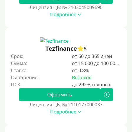
2 дня
Лицензия ЦБ: № 2103045009690
Подробнее
3 дня
5 дней
На неделю
10 дней
Tezfinance
5
2 недели
Срок:
от 60 до 365 дней
15 дней
Сумма:
от 15 000 до 100 000 ₽
Ставка:
от 0.8%
20 дней
Одобрение:
Высокое
21 день
На месяц
Оформить
30 дней без процентов
Лицензия ЦБ: № 2110177000037
2 месяца
Подробнее
60 дней
3 месяца