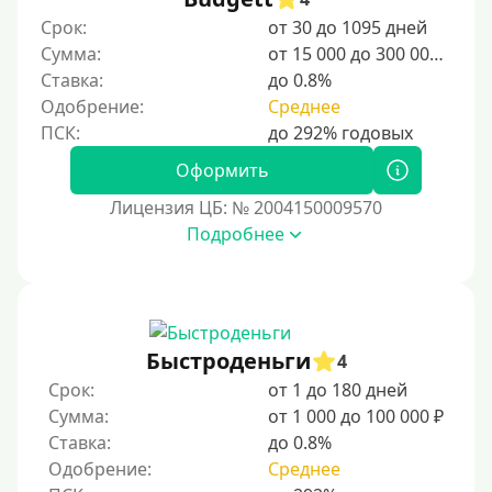
Студентам
Срок:
от 30 до 1095 дней
Для мужчин
Сумма:
от 15 000 до 300 000 ₽
Женский займ
Ставка:
до 0.8%
Одобрение:
Среднее
Мамам в декрете
Без прописки
Оформить
Без регистрации
Лицензия ЦБ: № 2004150009570
С временной регистрацией
Подробнее
Банкротам
Без подтверждения личности
Пенсионерам
Пенсионерам до 70 лет
Быстроденьги
4
Пенсионерам до 75 лет
Срок:
от 1 до 180 дней
Сумма:
от 1 000 до 100 000 ₽
Пенсионерам до 80 лет
Ставка:
до 0.8%
Пенсионерам до 85 лет
Одобрение:
Среднее