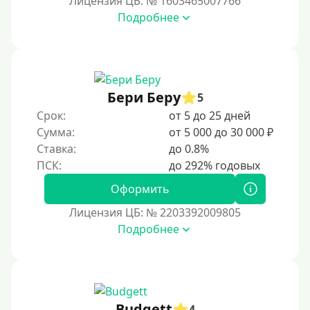
Лицензия ЦБ: № 1603465007766
Подробнее
Возраст
С 17 лет
С 18 лет
Бери Беру
5
С 19 лет
Срок:
от 5 до 25 дней
С 20 лет
Сумма:
от 5 000 до 30 000 ₽
Ставка:
до 0.8%
С 21 года
С 22 лет
Оформить
С 23 лет
Лицензия ЦБ: № 2203392009805
С 25 лет
Подробнее
Категории заемщиков
Несовершеннолетним
Budgett
4