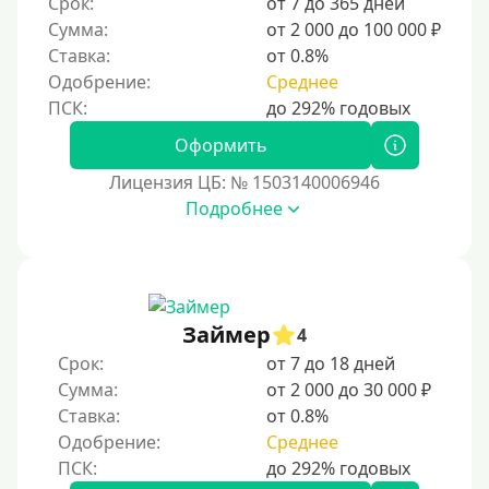
Срок:
от 7 до 365 дней
Для ИП
Сумма:
от 2 000 до 100 000 ₽
Для бизнеса
Ставка:
от 0.8%
Одобрение:
Среднее
Документы
Оформить
Без документов
Лицензия ЦБ: № 1503140006946
По ИНН
Подробнее
По загранпаспорту
По военному билету
По водительскому удостоверению
По СНИЛСу
Займер
4
Без СНИЛСа
Срок:
от 7 до 18 дней
Сумма:
от 2 000 до 30 000 ₽
По паспорту
Ставка:
от 0.8%
Без паспорта
Одобрение:
Среднее
По фото