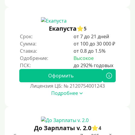
Под ПТС мотоцикла
Под ПТС спецтехники
Екапуста
Под ПТС грузового автомобиля
5
Срок:
от 7 до 21 дней
Авто без ПТС
Сумма:
от 100 до 30 000 ₽
Ставка:
от 0.8 до 1.5%
Цель
Одобрение:
Высокое
На Новый Год
Оформить
Чтобы улучшить кредитную историю, важно
регулярно и своевременно погашать задолженности,
Лицензия ЦБ: № 2120754001243
избегать просрочек и контролировать кредитный
Подробнее
рейтинг. Также полезно использовать кредитные
продукты ответственно и проверять отчеты на
наличие ошибок.
Для закрытия прочих кредитных обязательств
До Зарплаты v. 2.0
До зарплаты
4