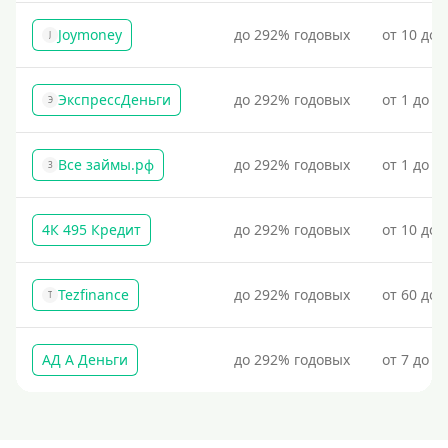
Пополнение виртуальной карты Qiwi
Joymoney
до 292% годовых
от 10 до 
J
Для пополнения Киви-кошелька через банк или
терминал потребуется предъявить паспорт.
Пополнение Киви-кошелька без паспорта
ЭкспрессДеньги
до 292% годовых
от 1 до 1
Э
Пополнение кошелька Киви без использования
банковской карты
Все займы.рф
до 292% годовых
от 1 до 3
З
Пополнение Киви-кошелька без отказов: быстрые и
надежные способы
4К 495 Кредит
до 292% годовых
от 10 до 
На банковский счет
Наличными
Tezfinance
до 292% годовых
от 60 до 
По телефону
T
Через госуслуги
АД А Деньги
до 292% годовых
от 7 до 3
Без карты
На карту
Карта с нулевым остатком