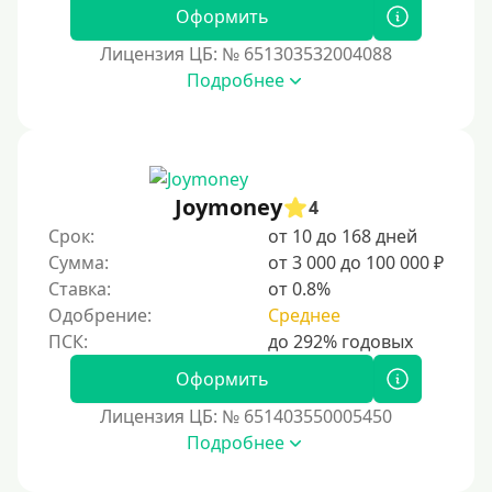
Без фото
Оформить
Без подтверждения дохода
Лицензия ЦБ: № 651303532004088
Подробнее
Без справок и поручителей
Без посредников
Процент
Joymoney
4
Под 1 %
Срок:
от 10 до 168 дней
С пролонгацией (продлением)
Сумма:
от 3 000 до 100 000 ₽
Ставка:
от 0.8%
Под высокий процент
Одобрение:
Среднее
Без комиссии
В рассрочку
Оформить
С ежемесячным платежом
Лицензия ЦБ: № 651403550005450
Бесплатно
Подробнее
Под низкий процент