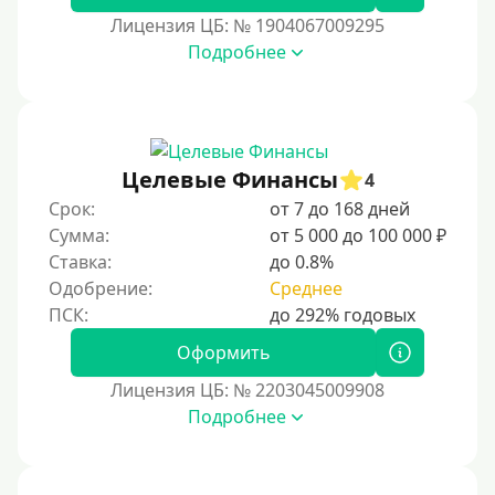
30000 руб на год
Лицензия ЦБ: № 1904067009295
35000 руб
Подробнее
40000 руб
50000 руб
60000 руб
Целевые Финансы
4
70000 руб
Срок:
от 7 до 168 дней
80000 руб
Сумма:
от 5 000 до 100 000 ₽
Ставка:
до 0.8%
90000 руб
Одобрение:
Среднее
100000 руб
150000 руб
Оформить
200000 руб
Лицензия ЦБ: № 2203045009908
250000 руб
Подробнее
300000 руб
500000 руб