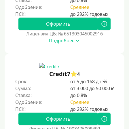
Ставка:
до 0.8%
ь за безопасностью, чтобы избежать мошенн
Сбербанк
Одобрение:
Среднее
ичества.
Моментум (Momentum)
С помощью системы Контакт
Оформить
Золотая Корона
Лицензия ЦБ: № 651303045002916
Подробнее
С использованием системы быстрых платежей (СБП)
Способы получения
Без активации сервиса
Credit7
4
Без участия банков
Срок:
от 5 до 168 дней
Сумма:
от 3 000 до 50 000 ₽
На сберкнижку
Ставка:
до 0.8%
На дом срочно
Одобрение:
Среднее
Не выходя из дома
Без посещения офиса
Оформить
В офисе
Лицензия ЦБ: № 1903475009492