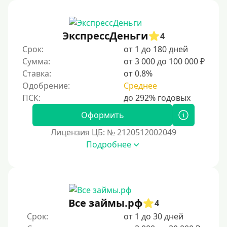
Без процентов
Беспроцентный займ на первый раз
ЭкспрессДеньги
4
Без процентов на 30 дней
Срок:
от 1 до 180 дней
Под 0 %
Сумма:
от 3 000 до 100 000 ₽
Ставка:
от 0.8%
Условия
Одобрение:
Среднее
С опцией досрочного погашения долга
Оформить
Без страховок и комиссий
Лицензия ЦБ: № 2120512002049
Со страховкой
Подробнее
Повторный
Надежные
Без обмана
Все займы.рф
4
Без предоплат
Срок:
от 1 до 30 дней
Без электронной почты