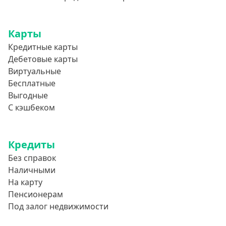
А-Деньги
Аполлон займ
Карты
Веб-Займ
Кредитные карты
Лайм Займ
Дебетовые карты
Виртуальные
Доброзайм
Бесплатные
Деньги Мгновенно
Выгодные
С кэшбеком
Кредиты
Без справок
Наличными
На карту
Пенсионерам
Под залог недвижимости