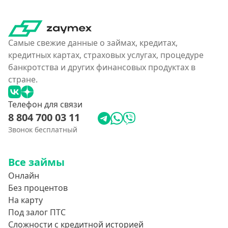
На дебетовую карту
На кредитную карту
На виртуальную карту
Самые свежие данные о займах, кредитах,
На неименную карту
кредитных картах, страховых услугах, процедуре
банкротства и других финансовых продуктах в
На именную карту
стране.
На зарплатную карту
Перевод средств на чужую карту без согласия
Телефон для связи
8 804 700 03 11
Похожие МФО
Звонок бесплатный
Как еКапуста
Все займы
Наподобие Займера
Онлайн
Словно золотая корона
Без процентов
На карту
Привет Сосед
Под залог ПТС
Квику
Сложности с кредитной историей