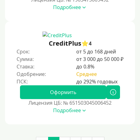
В ломбарде
Подробнее
Роботы займов
Перевод денег на карту через Telegram
Бесплатное использование без списания средств с
CreditPlus
карты
4
Срок:
от 5 до 168 дней
Денежным переводом
Сумма:
от 3 000 до 50 000 ₽
По СМС
Ставка:
до 0.8%
На электронный кошелек
Одобрение:
Среднее
На Юмани (ЮMoney)
Оформить
На Яндекс Деньги
Лицензия ЦБ: № 651503045006452
Без привязки карты
Подробнее
Пополнение Киви-кошелька
Пополнение Киви-кошелька без СНИЛС
На Киви-кошельке имеются просроченные платежи.