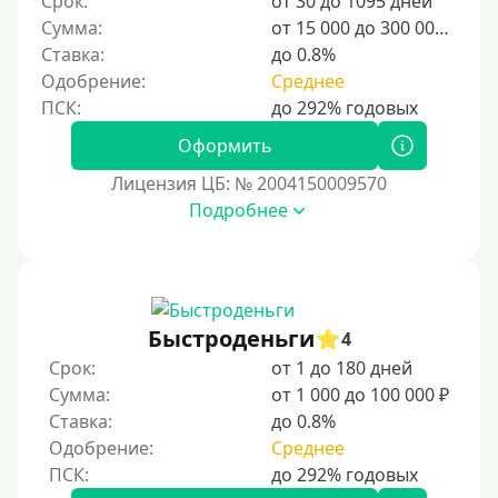
Срок:
от 30 до 1095 дней
Для мужчин
Сумма:
от 15 000 до 300 000 ₽
Женский займ
Ставка:
до 0.8%
Одобрение:
Среднее
Мамам в декрете
Без прописки
Оформить
Без регистрации
Лицензия ЦБ: № 2004150009570
С временной регистрацией
Подробнее
Банкротам
Без подтверждения личности
Пенсионерам
Пенсионерам до 70 лет
Быстроденьги
4
Пенсионерам до 75 лет
Срок:
от 1 до 180 дней
Сумма:
от 1 000 до 100 000 ₽
Пенсионерам до 80 лет
Ставка:
до 0.8%
Пенсионерам до 85 лет
Одобрение:
Среднее
Безработным