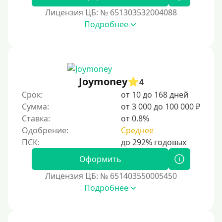
Без подтверждения дохода
Лицензия ЦБ: № 651303532004088
Подробнее
Без справок и поручителей
Без посредников
Процент
Joymoney
4
Под 1 %
Срок:
от 10 до 168 дней
С пролонгацией (продлением)
Сумма:
от 3 000 до 100 000 ₽
Ставка:
от 0.8%
Под высокий процент
Одобрение:
Среднее
Без комиссии
В рассрочку
Оформить
С ежемесячным платежом
Лицензия ЦБ: № 651403550005450
Бесплатно
Подробнее
Под низкий процент
Без процентов