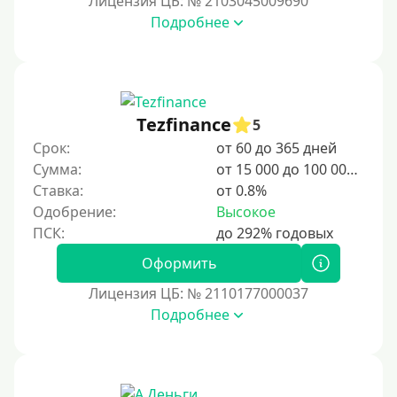
Лицензия ЦБ: № 2103045009690
Подробнее
3 дня
5 дней
На неделю
10 дней
Tezfinance
5
2 недели
Срок:
от 60 до 365 дней
15 дней
Сумма:
от 15 000 до 100 000 ₽
Ставка:
от 0.8%
20 дней
Одобрение:
Высокое
21 день
На месяц
Оформить
30 дней без процентов
Лицензия ЦБ: № 2110177000037
2 месяца
Подробнее
60 дней
3 месяца
90 дней