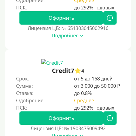
Одобрение:
Среднее
ичества.
Моментум (Momentum)
С помощью системы Контакт
Оформить
Золотая Корона
Лицензия ЦБ: № 651303045002916
Подробнее
С использованием системы быстрых платежей (СБП)
Способы получения
Без активации сервиса
Credit7
4
Без участия банков
Срок:
от 5 до 168 дней
Сумма:
от 3 000 до 50 000 ₽
На сберкнижку
Ставка:
до 0.8%
На дом срочно
Одобрение:
Среднее
Не выходя из дома
Без посещения офиса
Оформить
В офисе
Лицензия ЦБ: № 1903475009492
В ломбарде
Подробнее