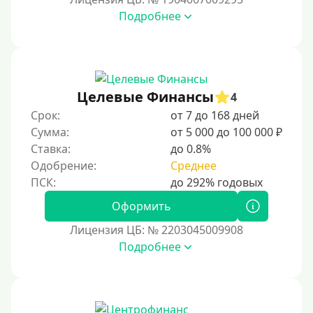
35000 руб
Подробнее
40000 руб
50000 руб
60000 руб
Целевые Финансы
4
70000 руб
Срок:
от 7 до 168 дней
80000 руб
Сумма:
от 5 000 до 100 000 ₽
Ставка:
до 0.8%
90000 руб
Одобрение:
Среднее
100000 руб
150000 руб
Оформить
200000 руб
Лицензия ЦБ: № 2203045009908
250000 руб
Подробнее
300000 руб
500000 руб
1000000 руб