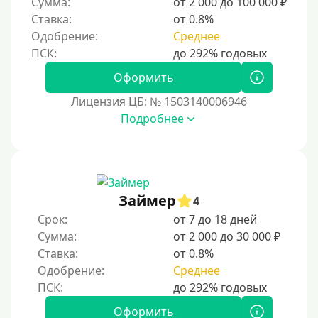
Сумма:
от 2 000 до 100 000 ₽
Для бизнеса
Ставка:
от 0.8%
Одобрение:
Среднее
Документы
Оформить
Без документов
Лицензия ЦБ: № 1503140006946
По ИНН
Подробнее
По загранпаспорту
По военному билету
По водительскому удостоверению
По СНИЛСу
Займер
4
Без СНИЛСа
Срок:
от 7 до 18 дней
Сумма:
от 2 000 до 30 000 ₽
По паспорту
Ставка:
от 0.8%
Без паспорта
Одобрение:
Среднее
По фото
Без фото
Оформить