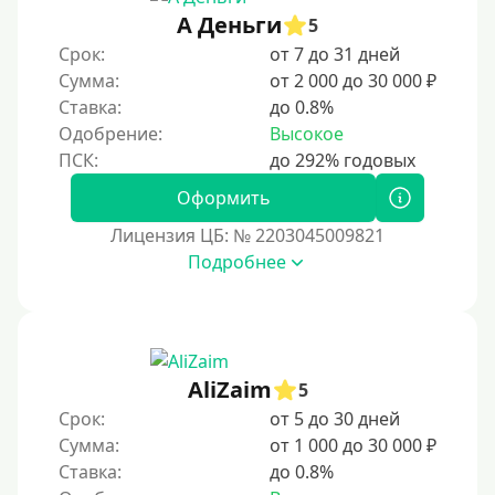
А Деньги
5
100 дней
Срок:
от 7 до 31 дней
4 месяца
Сумма:
от 2 000 до 30 000 ₽
5 месяцев
Ставка:
до 0.8%
Одобрение:
Высокое
На полгода
180 дней
Оформить
10 месяцев
Лицензия ЦБ: № 2203045009821
Год
Подробнее
365 дней
2 года
3 года
AliZaim
4 года
5
Срок:
от 5 до 30 дней
5 лет
Сумма:
от 1 000 до 30 000 ₽
Краткосрочные
Ставка:
до 0.8%
Долгосрочные