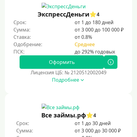
Беспроцентный займ на первый раз
ЭкспрессДеньги
4
Без процентов на 30 дней
Срок:
от 1 до 180 дней
Под 0 %
Сумма:
от 3 000 до 100 000 ₽
Ставка:
от 0.8%
Условия
Одобрение:
Среднее
С опцией досрочного погашения долга
Оформить
Без страховок и комиссий
Лицензия ЦБ: № 2120512002049
Со страховкой
Подробнее
Повторный
Надежные
Без обмана
Все займы.рф
4
Без предоплат
Срок:
от 1 до 30 дней
Без электронной почты
Сумма:
от 3 000 до 30 000 ₽
С автоматическим одобрением