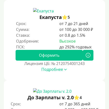
Под ПТС мотоцикла
Под ПТС спецтехники
Екапуста
Под ПТС грузового автомобиля
5
Срок:
от 7 до 21 дней
Авто без ПТС
Сумма:
от 100 до 30 000 ₽
Ставка:
от 0.8 до 1.5%
Цель
Одобрение:
Высокое
На Новый Год
Оформить
Чтобы улучшить кредитную историю, важно
регулярно и своевременно погашать задолженности,
Лицензия ЦБ: № 2120754001243
избегать просрочек и контролировать кредитный
Подробнее
рейтинг. Также полезно использовать кредитные
продукты ответственно и проверять отчеты на
наличие ошибок.
Для закрытия прочих кредитных обязательств
До Зарплаты v. 2.0
До зарплаты
4
Срок:
от 7 до 365 дней
Для ИП