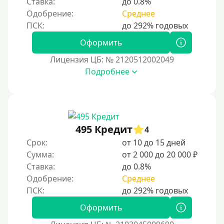
Ставка:
до 0.8%
Без номера телефона
Одобрение:
Среднее
На телефон
Оформить
Бесплатно и без обязательной подписки
Лицензия ЦБ: № 2120512002049
Без звонков и проверок
Подробнее
Онлайн круглосуточно
Ночью
На карту круглосуточно
24/7
495 Кредит
4
Деньги в долг
Срок:
от 10 до 15 дней
Сумма:
от 2 000 до 20 000 ₽
В долг на карту
Ставка:
до 0.8%
Одобрение:
Среднее
Срок
1 день
Оформить
2 дня