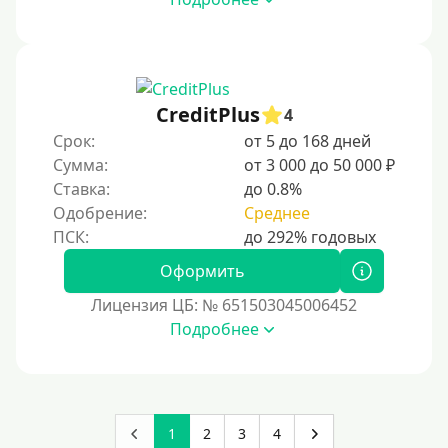
Роботы займов
Перевод денег на карту через Telegram
Бесплатное использование без списания средств с
CreditPlus
карты
4
Срок:
от 5 до 168 дней
Денежным переводом
Сумма:
от 3 000 до 50 000 ₽
По СМС
Ставка:
до 0.8%
На электронный кошелек
Одобрение:
Среднее
На Юмани (ЮMoney)
Оформить
На Яндекс Деньги
Лицензия ЦБ: № 651503045006452
Без привязки карты
Подробнее
Пополнение Киви-кошелька
Пополнение Киви-кошелька без СНИЛС
На Киви-кошельке имеются просроченные платежи.
Открыть кошелек Киви можно с 18 лет.
1
2
3
4