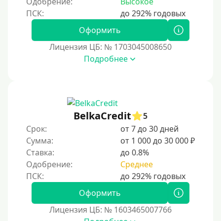
Одобрение:
Высокое
Принятие решения
Оформить
Лицензия ЦБ: № 1703045008650
За 1 минуту
Подробнее
За 2 минуты
За 3 минуты
За 5 минут
За 10 минут
BelkaCredit
5
За 15 минут
Срок:
от 7 до 30 дней
Сумма:
от 1 000 до 30 000 ₽
За час
Ставка:
до 0.8%
Срочные
Одобрение:
Среднее
Моментальные онлайн
Экспресс
Оформить
В день обращения
Лицензия ЦБ: № 1603465007766