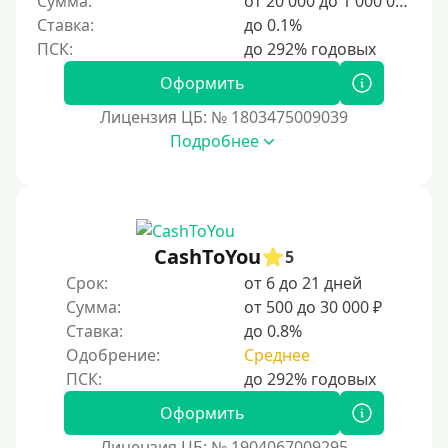
Сумма:
от 20 000 до 1 000 000 ₽
3000 руб
Ставка:
до 0.1%
4000 руб
Оформить
5000 руб
Лицензия ЦБ: № 1803475009039
6000 руб
Подробнее
7000 руб
8000 руб
9000 руб
10000 руб
CashToYou
5
12000 руб
Срок:
от 6 до 21 дней
Сумма:
от 500 до 30 000 ₽
15000 руб
Ставка:
до 0.8%
20000 руб
Одобрение:
Среднее
25000 руб
30000 руб
Оформить
30000 руб на год
Лицензия ЦБ: № 1904067009295