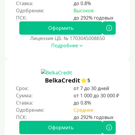
Ставка:
до 0.8%
Долгосрочные
Одобрение:
Высокое
Принятие решения
Оформить
Лицензия ЦБ: № 1703045008650
За 1 минуту
Подробнее
За 2 минуты
За 3 минуты
За 5 минут
За 10 минут
BelkaCredit
5
За 15 минут
Срок:
от 7 до 30 дней
Сумма:
от 1 000 до 30 000 ₽
За час
Ставка:
до 0.8%
Срочные
Одобрение:
Среднее
Моментальные онлайн
Экспресс
Оформить