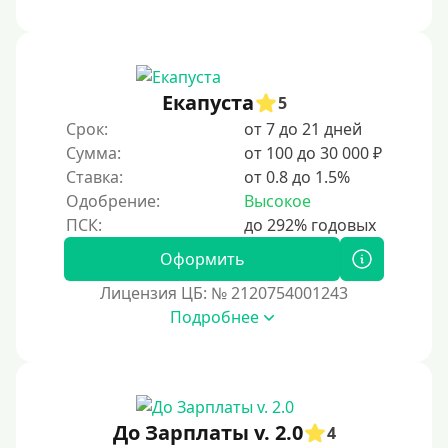
Под ПТС по доверенности
Под ПТС мотоцикла
Под ПТС спецтехники
Екапуста
Под ПТС грузового автомобиля
5
Срок:
от 7 до 21 дней
Авто без ПТС
Сумма:
от 100 до 30 000 ₽
Ставка:
от 0.8 до 1.5%
Цель
Одобрение:
Высокое
На Новый Год
Оформить
Чтобы улучшить кредитную историю, важно
регулярно и своевременно погашать задолженности,
Лицензия ЦБ: № 2120754001243
избегать просрочек и контролировать кредитный
Подробнее
рейтинг. Также полезно использовать кредитные
продукты ответственно и проверять отчеты на
наличие ошибок.
Для закрытия прочих кредитных обязательств
До Зарплаты v. 2.0
До зарплаты
4