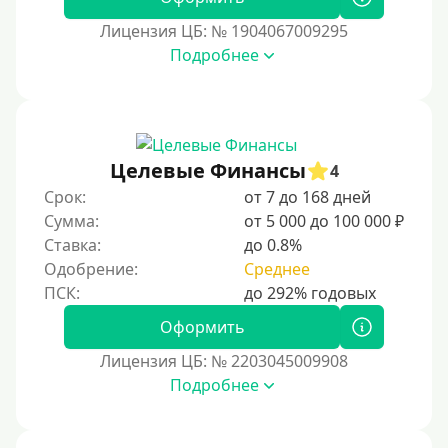
30000 руб на год
Лицензия ЦБ: № 1904067009295
35000 руб
Подробнее
40000 руб
50000 руб
60000 руб
Целевые Финансы
4
70000 руб
Срок:
от 7 до 168 дней
80000 руб
Сумма:
от 5 000 до 100 000 ₽
Ставка:
до 0.8%
90000 руб
Одобрение:
Среднее
100000 руб
150000 руб
Оформить
200000 руб
Лицензия ЦБ: № 2203045009908
250000 руб
Подробнее
300000 руб
500000 руб