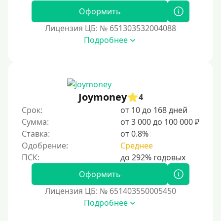
Без фото
Оформить
Без подтверждения дохода
Лицензия ЦБ: № 651303532004088
Подробнее
Без справок и поручителей
Без посредников
Процент
Joymoney
4
Под 1 %
Срок:
от 10 до 168 дней
С пролонгацией (продлением)
Сумма:
от 3 000 до 100 000 ₽
Ставка:
от 0.8%
Под высокий процент
Одобрение:
Среднее
Без комиссии
В рассрочку
Оформить
С ежемесячным платежом
Лицензия ЦБ: № 651403550005450
Бесплатно
Подробнее
Под низкий процент