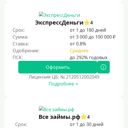
Без процентов
Беспроцентный займ на первый раз
ЭкспрессДеньги
4
Без процентов на 30 дней
Срок:
от 1 до 180 дней
Под 0 %
Сумма:
от 3 000 до 100 000 ₽
Ставка:
от 0.8%
Условия
Одобрение:
Среднее
С опцией досрочного погашения долга
Оформить
Без страховок и комиссий
Лицензия ЦБ: № 2120512002049
Со страховкой
Подробнее
Повторный
Надежные
Без обмана
Все займы.рф
4
Без предоплат
Срок:
от 1 до 30 дней
Без электронной почты