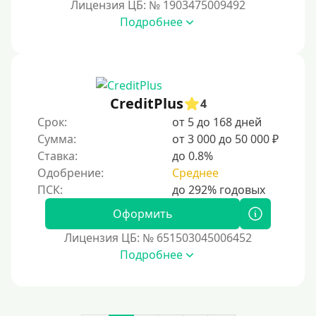
Лицензия ЦБ: № 1903475009492
В ломбарде
Подробнее
Роботы займов
Перевод денег на карту через Telegram
Бесплатное использование без списания средств с
CreditPlus
карты
4
Срок:
от 5 до 168 дней
Денежным переводом
Сумма:
от 3 000 до 50 000 ₽
По СМС
Ставка:
до 0.8%
На электронный кошелек
Одобрение:
Среднее
На Юмани (ЮMoney)
Оформить
На Яндекс Деньги
Лицензия ЦБ: № 651503045006452
Без привязки карты
Подробнее
Пополнение Киви-кошелька
Пополнение Киви-кошелька без СНИЛС
На Киви-кошельке имеются просроченные платежи.