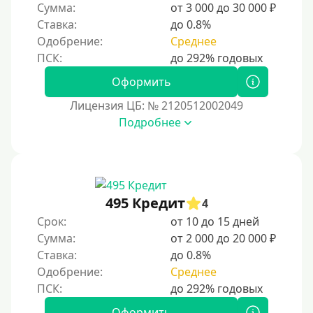
Сумма:
от 3 000 до 30 000 ₽
С автоматическим одобрением
Ставка:
до 0.8%
Без номера телефона
Одобрение:
Среднее
На телефон
Оформить
Бесплатно и без обязательной подписки
Лицензия ЦБ: № 2120512002049
Без звонков и проверок
Подробнее
Онлайн круглосуточно
Ночью
На карту круглосуточно
24/7
495 Кредит
4
Деньги в долг
Срок:
от 10 до 15 дней
Сумма:
от 2 000 до 20 000 ₽
В долг на карту
Ставка:
до 0.8%
Одобрение:
Среднее
Срок
1 день
Оформить