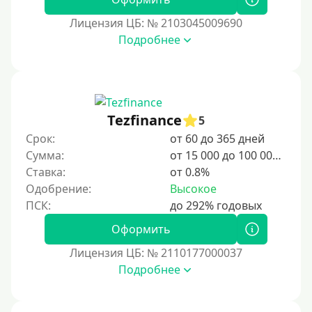
2 дня
Лицензия ЦБ: № 2103045009690
Подробнее
3 дня
5 дней
На неделю
10 дней
Tezfinance
5
2 недели
Срок:
от 60 до 365 дней
15 дней
Сумма:
от 15 000 до 100 000 ₽
Ставка:
от 0.8%
20 дней
Одобрение:
Высокое
21 день
На месяц
Оформить
30 дней без процентов
Лицензия ЦБ: № 2110177000037
2 месяца
Подробнее
60 дней
3 месяца