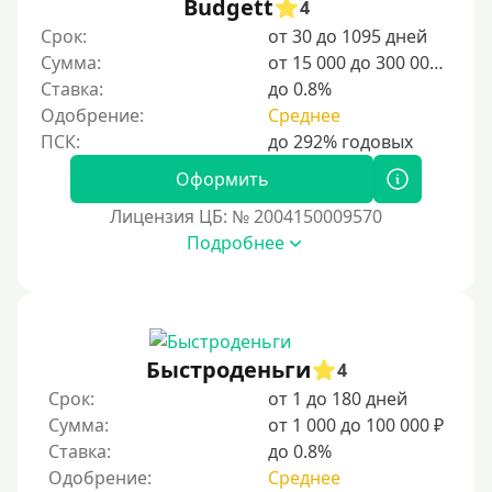
Budgett
4
Студентам
Срок:
от 30 до 1095 дней
Для мужчин
Сумма:
от 15 000 до 300 000 ₽
Женский займ
Ставка:
до 0.8%
Одобрение:
Среднее
Мамам в декрете
Без прописки
Оформить
Без регистрации
Лицензия ЦБ: № 2004150009570
С временной регистрацией
Подробнее
Банкротам
Без подтверждения личности
Пенсионерам
Пенсионерам до 70 лет
Быстроденьги
4
Пенсионерам до 75 лет
Срок:
от 1 до 180 дней
Сумма:
от 1 000 до 100 000 ₽
Пенсионерам до 80 лет
Ставка:
до 0.8%
Пенсионерам до 85 лет
Одобрение:
Среднее