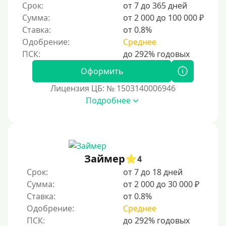
Срок:
от 7 до 365 дней
Для ИП
Сумма:
от 2 000 до 100 000 ₽
Для бизнеса
Ставка:
от 0.8%
Одобрение:
Среднее
Документы
Оформить
Без документов
Лицензия ЦБ: № 1503140006946
По ИНН
Подробнее
По загранпаспорту
По военному билету
По водительскому удостоверению
По СНИЛСу
Займер
4
Без СНИЛСа
Срок:
от 7 до 18 дней
Сумма:
от 2 000 до 30 000 ₽
По паспорту
Ставка:
от 0.8%
Без паспорта
Одобрение:
Среднее
По фото