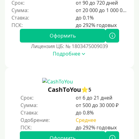
Срок:
от 90 до 720 дней
2500 руб
Сумма:
от 20 000 до 1 000 000 ₽
3000 руб
Ставка:
до 0.1%
4000 руб
Оформить
5000 руб
Лицензия ЦБ: № 1803475009039
6000 руб
Подробнее
7000 руб
8000 руб
9000 руб
10000 руб
CashToYou
5
12000 руб
Срок:
от 6 до 21 дней
Сумма:
от 500 до 30 000 ₽
15000 руб
Ставка:
до 0.8%
20000 руб
Одобрение:
Среднее
25000 руб
30000 руб
Оформить