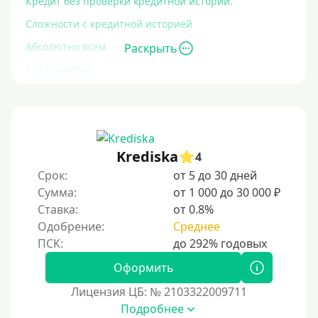
Кредит без проверки кредитной истории.
Сложности с кредитной историей
Абсолютно всем
Раскрыть
Без проверок
Со 100% одобрением
Без отказа
На карту без отказа
Krediska
4
С просрочками
Срок:
от 5 до 30 дней
Сумма:
от 1 000 до 30 000 ₽
Залог
Ставка:
от 0.8%
Одобрение:
Среднее
Под залог ПТС
Без залога
Оформить
Под залог
Лицензия ЦБ: № 2103322009711
Под залог недвижимости
Подробнее