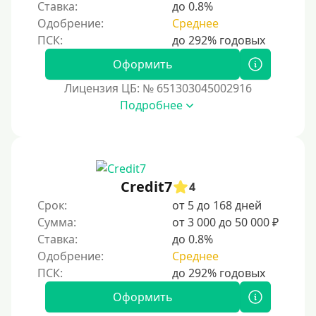
Важно выбирать надежные системы и следит
Ставка:
до 0.8%
ь за безопасностью, чтобы избежать мошенн
Сбербанк
Одобрение:
Среднее
ичества.
Моментум (Momentum)
С помощью системы Контакт
Оформить
Золотая Корона
Лицензия ЦБ: № 651303045002916
Подробнее
С использованием системы быстрых платежей (СБП)
Способы получения
Без активации сервиса
Credit7
4
Без участия банков
Срок:
от 5 до 168 дней
Сумма:
от 3 000 до 50 000 ₽
На сберкнижку
Ставка:
до 0.8%
На дом срочно
Одобрение:
Среднее
Не выходя из дома
Без посещения офиса
Оформить
В офисе