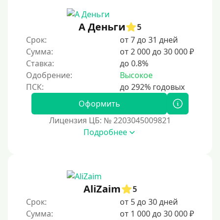
90 дней
А Деньги
5
100 дней
Срок:
от 7 до 31 дней
4 месяца
Сумма:
от 2 000 до 30 000 ₽
5 месяцев
Ставка:
до 0.8%
Одобрение:
Высокое
На полгода
180 дней
Оформить
10 месяцев
Лицензия ЦБ: № 2203045009821
Год
Подробнее
365 дней
2 года
3 года
AliZaim
4 года
5
Срок:
от 5 до 30 дней
5 лет
Сумма:
от 1 000 до 30 000 ₽
Краткосрочные