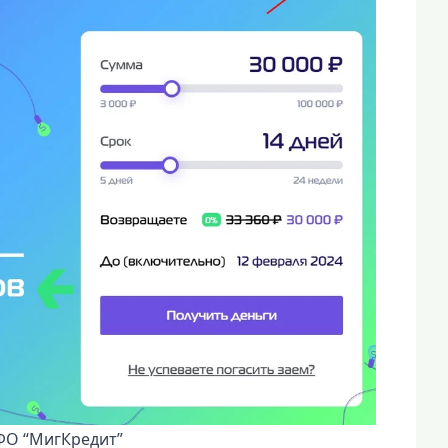
ФО “МигКредит”