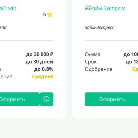
5
edit
Займ-Экспресс
а
до 30 000 ₽
Сумма
до 10
до 30 дней
Срок
до 1
а
до 0.8%
Одобрение
С
ение
Среднее
Оформить
Оформить