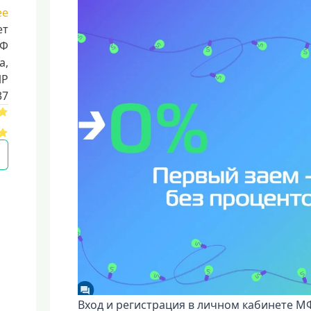
ее
ет
РФ
a,
ИР
37
Вход и регистрация в личном кабинете М