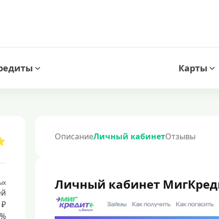
редиты
Карты
Описание
Личный кабинет
Отзывы
Личный кабинет МигКред
ых
ей
 ₽
8%