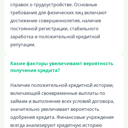
Неотложные нужды
справок о трудоустройстве. Основные
Образование
требования для физических лиц включают
достижение совершеннолетия, наличие
Обучение за рубежом
постоянной регистрации, стабильного
Отдых
заработка и положительной кредитной
Свадьбы
репутации.
Нецелевые кредиты
Целевые кредиты
Какие факторы увеличивают вероятность
Ремонт автомобиля
получения кредита?
Погашение текущих кредитов и займов
Наличие положительной кредитной истории,
Рефинансирование
включающей своевременные выплаты по
займам и выполнение всех условий договора,
значительно увеличивает вероятность
одобрения кредита. Финансовые учреждения
всегда анализируют кредитную историю