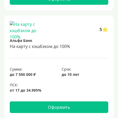
До 80 лет
До 85 лет
Студентам
С 18 лет
5
С 19 лет
Альфа Банк
С 20 лет
На карту с кэшбэком до 100%
С 21 года
С 22 лет
Сумма:
Срок:
С 23 лет
до 7 500 000 ₽
до 10 лет
В декрете
Обеспечение
С обеспечением
Оформить
Без обеспечения