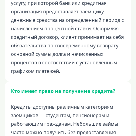
650000 руб
услугу, при которой банк или кредитная
организация предоставляет заемщику
700000 руб
денежные средства на определенный период с
750000 руб
начислением процентной ставки. Оформляя
800000 руб
кредитный договор, клиент принимает на себя
850000 руб
обязательства по своевременному возврату
900000 руб
основной суммы долга и начисленных
950000 руб
процентов в соответствии с установленным
графиком платежей.
Целевые
Ремонт
Кто имеет право на получение кредита?
Строительство дома
Кредиты доступны различным категориям
Газификацию
заемщиков — студентам, пенсионерам и
Лечение
работающим гражданам. Небольшие займы
Стоматология
часто можно получить без предоставления