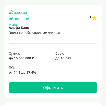
Без залога
В банке под залог
5
Под залог недвижимости
Альфа Банк
Срок
Заем на обновление жилья
Долгосрочные
Год
Сумма:
Срок:
2 года
до 15 000 000 ₽
до 10 лет
3 года
4 года
5 лет
Оформить
6 лет
7 лет
8 лет