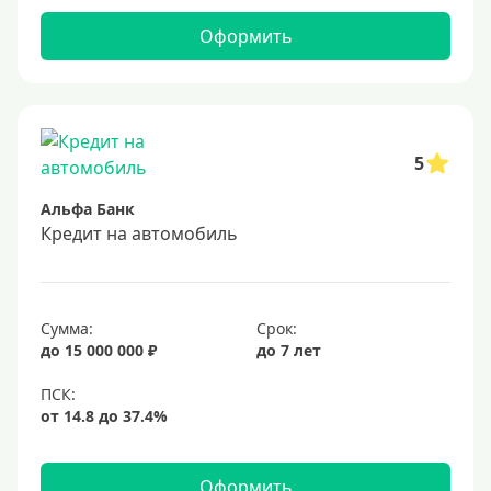
В евро
Оформить
Заемщики
Военнослужащим
Для бюджетников и госслужащих
5
Для зарплатных клиентов
Альфа Банк
Иностранным гражданам
Кредит на автомобиль
Гражданам СНГ
Без прописки
Сумма:
Срок:
Безработным
до 15 000 000 ₽
до 7 лет
Без стажа работы
Для самозанятых
Пенсионерам
До 75 лет
Оформить