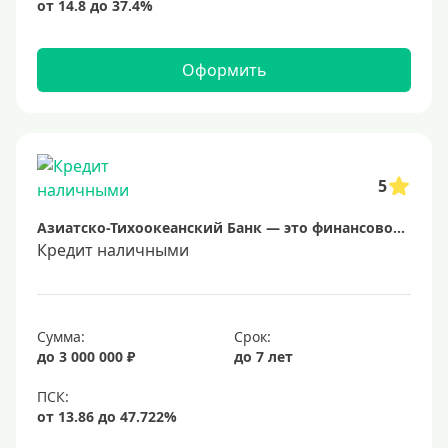
Со 100 процентным одобрением
Льготные для физических лиц
Самые выгодные
Оформить
Онлайн заявка
Заявка во все банки
Способы выдачи
5
Азиатско-Тихоокеанский Банк — это финансовое учреждение, специализирующееся на обслуживании клиентов в странах Азиатско-Тихоокеанского региона. Банк предлагает широкий спектр услуг, включая кредитование, инвестиции, расчетно-кассовые операции и управление активами. Среди его преимуществ — гибкие условия для бизнеса, поддержка международных транзакций и современные цифровые решения для удобства клиентов. Банк активно развивает партнерские отношения с компаниями и частными лицами, стремясь способствовать экономическому росту в регионе.
Не выходя из дома
Кредит наличными
С доставкой на дом
Наличными
Онлайн на карту
Сумма:
Срок:
до 3 000 000 ₽
до 7 лет
Валюта
В долларах США