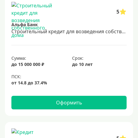
9 лет
5
10 лет
Альфа Банк
15 лет
Строительный кредит для возведения собственного дома
20 лет
25 лет
30 лет
Сумма:
Срок:
до 15 000 000 ₽
до 10 лет
Месяц
2 месяца
3 месяца
6 месяцев
Оформить
Ставка
Низкий процент
4%