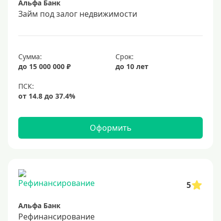
Альфа Банк
17%
Займ под залог недвижимости
18%
19%
Сумма:
Срок:
20%
до 15 000 000 ₽
до 10 лет
Сумма
Большие
На маленькую сумму
Оформить
Больше миллиона (руб)
1000000 руб
5
1200000 руб
Альфа Банк
1300000 руб
Рефинансирование