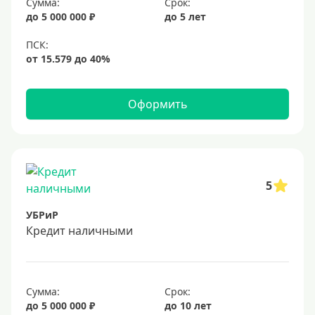
Сумма:
Срок:
15000 руб
до 5 000 000 ₽
до 5 лет
18000 руб
20 тысяч
25000 руб
30 тысяч
Оформить
40000 руб
50 тысяч
60000 руб
70000 руб
5
75000 руб
УБРиР
80000 руб
Кредит наличными
90000 руб
100000 руб
Сумма:
Срок:
120000 руб
до 5 000 000 ₽
до 10 лет