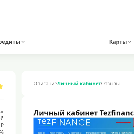
редиты
Карты
Описание
Личный кабинет
Отзывы
Личный кабинет Tezfinanc
ых
ей
 ₽
8%