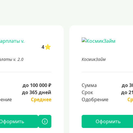
4
платы v. 2.0
КосмикЗайм
а
до 100 000 ₽
Сумма
до 3
до 365 дней
Срок
до 2
ение
Среднее
Одобрение
С
Оформить
Оформить