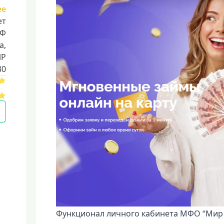
ее
ет
РФ
a,
ИР
30
Функционал личного кабинета МФО “Мир