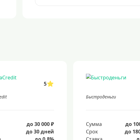
5
edit
Быстроденьги
а
до 30 000 ₽
Сумма
до 10
до 30 дней
Срок
до 18
а
до 0.8%
Ставка
д