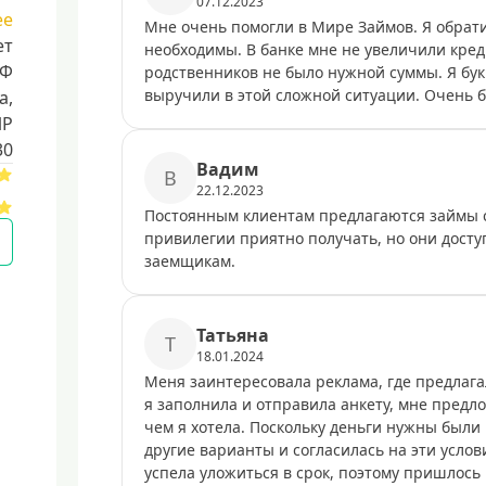
07.12.2023
ее
Мне очень помогли в Мире Займов. Я обрати
ет
необходимы. В банке мне не увеличили кред
РФ
родственников не было нужной суммы. Я бук
выручили в этой сложной ситуации. Очень б
a,
ИР
30
Baдим
B
22.12.2023
Постоянным клиентам предлагаются займы 
привилегии приятно получать, но они дост
заемщикам.
Taтьянa
T
18.01.2024
Меня заинтересовала реклама, где предлагал
я заполнила и отправила анкету, мне предл
чем я хотела. Поскольку деньги нужны были 
другие варианты и согласилась на эти услов
успела уложиться в срок, поэтому пришлось