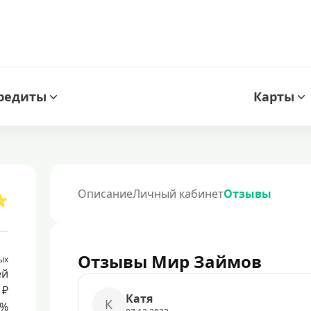
редиты
Карты
Описание
Личный кабинет
Отзывы
Отзывы Мир Займов
ых
ей
 ₽
Кaтя
К
8%