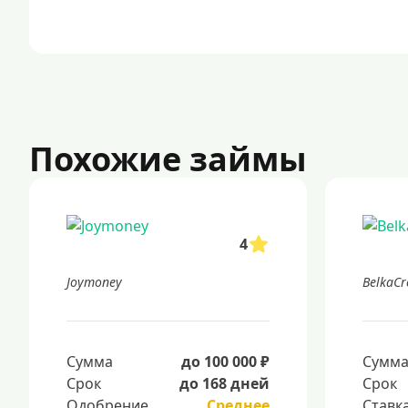
Похожие займы
4
Joymoney
BelkaCr
Сумма
до 100 000 ₽
Сумм
Срок
до 168 дней
Срок
Одобрение
Среднее
Ставк