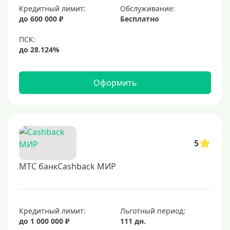
Золотые
Кредитный лимит:
Обслуживание:
до 600 000 ₽
Бесплатно
Черные
Виртуальные
Тип бонусов
Оформить
С бонусами
С кэшбеком
С кэшбэком на АЗС
С милями
5
МТС банкCashback МИР
Цель
Для игр
Для покупок
Кредитный лимит:
Льготный период:
до 1 000 000 ₽
111 дн.
Для путешествий