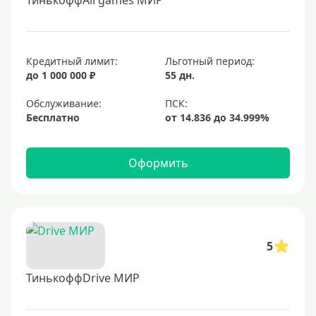
ТинькоффAll games МИР
Кредитный лимит:
Льготный период:
до 1 000 000 ₽
55 дн.
Обслуживание:
Бесплатно
Оформить
5
ТинькоффDrive МИР