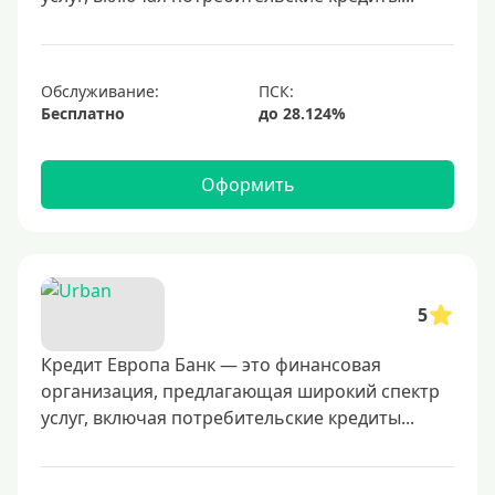
700000 руб
1000000 руб
С небольшим лимитом
Обслуживание:
Бесплатно
С большим лимитом
Безлимитные
Оформить
Тип карты
Mastercard
Visa
5
Visa Classic
Кредит Европа Банк — это финансовая
UnionPay
организация, предлагающая широкий спектр
Мир
услуг, включая потребительские кредиты...
Премиум
Platinum