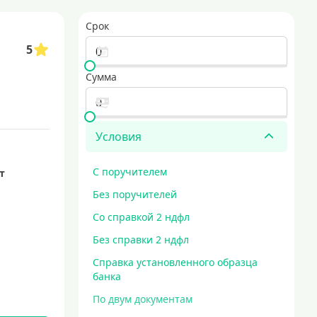
ные кредиты с минимальными ставками
Срок
 условия ипотеки для возведения собственного дома
5
кредит за 5 минут
Сумма
Условия
С поручителем
ет
Без поручителей
Со справкой 2 ндфл
Без справки 2 ндфл
Справка установленного образца
банка
По двум документам