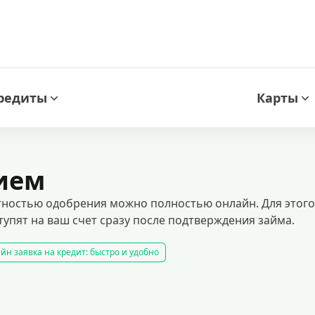
редиты
Карты
ием
ностью одобрения можно полностью онлайн. Для этого д
упят на ваш счет сразу после подтверждения займа.
йн заявка на кредит: быстро и удобно
ное одобрение. получите деньги на карту без проверки кредитной истор
 транспортного средства
кредитный калькулятор
рефинансирование
рждения дохода
кредиты пенсионерам
кредиты на 1000000 рублей