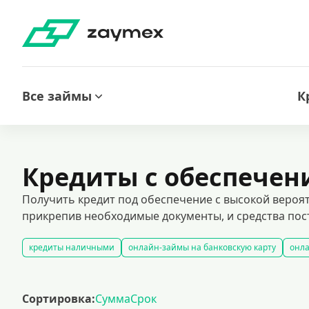
Все займы
К
Кредиты с обеспечен
Получить кредит под обеспечение с высокой вероят
прикрепив необходимые документы, и средства пост
кредиты наличными
онлайн-займы на банковскую карту
онла
кредиты на карту без отказа: быстрое оформление и гарантирован
все займы под залог недвижимости
автокредитование под залог
Сортировка:
Сумма
Срок
кредиты с негативной кредитной историей
кредиты без подтве