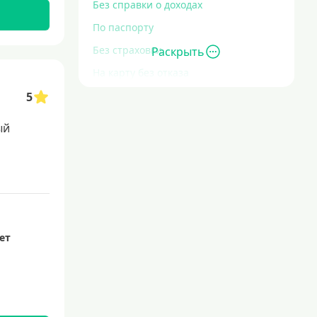
Без справки о доходах
По паспорту
Без страховки
Раскрыть
На карту без отказа
Без отказа
5
В день обращения
ый
С высоким уровнем кредитной
нагрузки
Экспресс
За час
Быстрые
лет
С действующим кредитом
С просрочками
Без кредитной истории
Сложности с кредитной историей