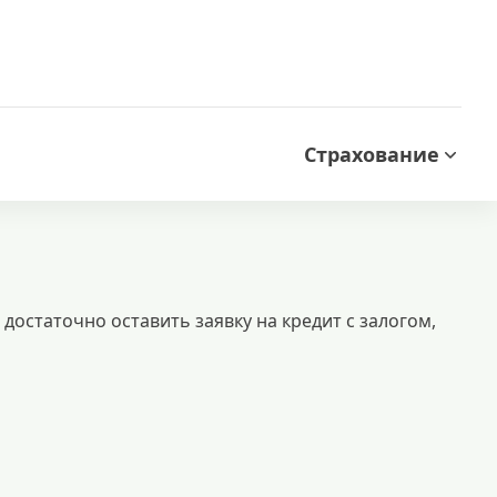
Страхование
остаточно оставить заявку на кредит с залогом,
ии и справок о доходах. идеальный вариант для срочных финансовых нужд
 кредитов
лучшие условия кредитования
кредиты безработным
кредит 100000 рублей