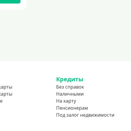
До 75 лет
До 80 лет
До 85 лет
Студентам
С 18 лет
С 19 лет
С 20 лет
С 21 года
С 22 лет
Кредиты
С 23 лет
карты
Без справок
карты
Наличными
В декрете
е
На карту
Пенсионерам
Обеспечение
Под залог недвижимости
С обеспечением