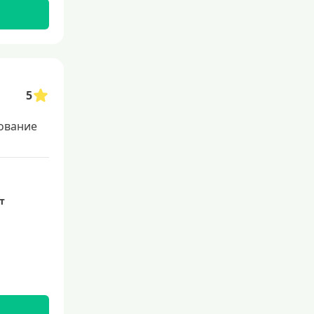
Со 100 процентным одобрением
Льготные для физических лиц
Самые выгодные
Онлайн заявка
5
Заявка во все банки
ование
Способы выдачи
Не выходя из дома
ет
С доставкой на дом
Наличными
Онлайн на карту
Валюта