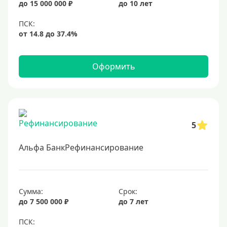
до 15 000 000 ₽
до 10 лет
19%
20%
Сумма
Оформить
Большие
На маленькую сумму
Больше миллиона (руб)
5
1000000 руб
Альфа БанкРефинансирование
1200000 руб
1300000 руб
Сумма:
Срок:
1500000 руб
до 7 500 000 ₽
до 7 лет
1600000 руб