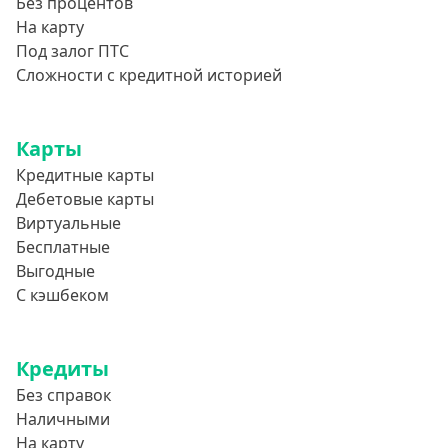
Без процентов
750000 руб
На карту
800000 руб
Под залог ПТС
850000 руб
Сложности с кредитной историей
900000 руб
950000 руб
Карты
Кредитные карты
Целевые
Дебетовые карты
Виртуальные
Ремонт
Бесплатные
Строительство дома
Выгодные
С кэшбеком
Газификацию
Лечение
Стоматология
Кредиты
Без справок
Неотложные нужды
Наличными
Образование
На карту