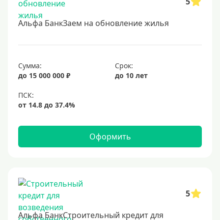
5
Под залог недвижимости
Альфа БанкЗаем на обновление жилья
Срок
Долгосрочные
Сумма:
Срок:
Год
до 15 000 000 ₽
до 10 лет
2 года
3 года
4 года
Оформить
5 лет
6 лет
7 лет
8 лет
5
9 лет
Альфа БанкСтроительный кредит для
10 лет