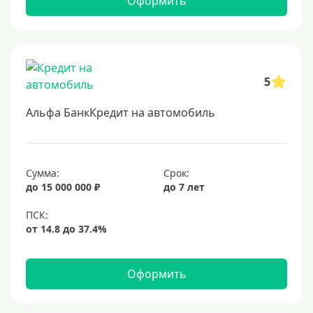
Оформить
Военнослужащим
Для бюджетников и госслужащих
Для зарплатных клиентов
5
Иностранным гражданам
Альфа БанкКредит на автомобиль
Гражданам СНГ
Без прописки
Безработным
Сумма:
Срок:
до 15 000 000 ₽
до 7 лет
Без стажа работы
Для самозанятых
Пенсионерам
До 75 лет
Оформить
До 80 лет
До 85 лет