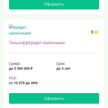
10 млн
Оформить
12 млн
15 млн
20 млн
25 млн
5
30 миллионов
ТинькоффКредит наличными
35000000 руб
50 миллионов
100 миллионов
Сумма:
Срок:
до 5 000 000 ₽
до 5 лет
Меньше 1 млн (руб)
10000 руб
15000 руб
Оформить
18000 руб