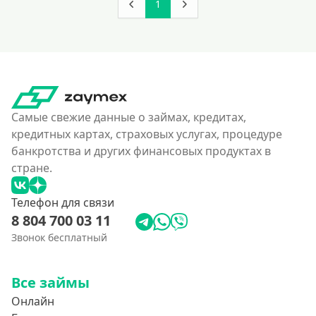
150000 руб
1
160000 руб
180000 руб
200000 руб
250000 руб
Самые свежие данные о займах, кредитах,
300000 руб
кредитных картах, страховых услугах, процедуре
350 тысяч
банкротства и других финансовых продуктах в
400000 руб
стране.
4500000 руб
Телефон для связи
500000 руб
8 804 700 03 11
550000 руб
Звонок бесплатный
600 тысяч
650000 руб
Все займы
700000 руб
Онлайн