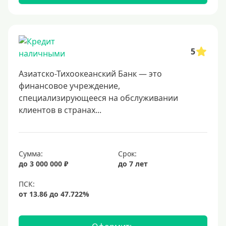
Самые выгодные
Онлайн заявка
Заявка во все банки
5
Способы выдачи
Азиатско-Тихоокеанский Банк — это
Не выходя из дома
финансовое учреждение,
специализирующееся на обслуживании
С доставкой на дом
клиентов в странах...
Наличными
Онлайн на карту
Сумма:
Срок:
Валюта
до 3 000 000 ₽
до 7 лет
В долларах США
В евро
Заемщики