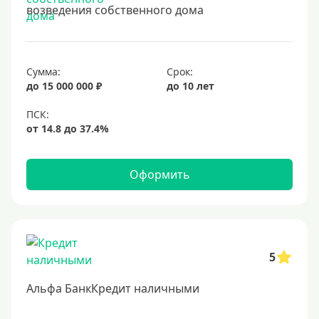
возведения собственного дома
15 лет
20 лет
25 лет
Сумма:
Срок:
30 лет
до 15 000 000 ₽
до 10 лет
Месяц
2 месяца
3 месяца
Оформить
6 месяцев
Ставка
Низкий процент
5
4%
Альфа БанкКредит наличными
5%
6%