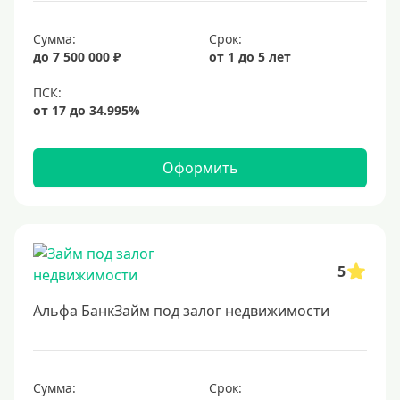
6,5%
Сумма:
Срок:
6,9%
до 7 500 000 ₽
от 1 до 5 лет
7%
8%
9%
10%
Оформить
11%
12%
13%
5
14%
15%
Альфа БанкЗайм под залог недвижимости
16%
17%
Сумма:
Срок:
18%