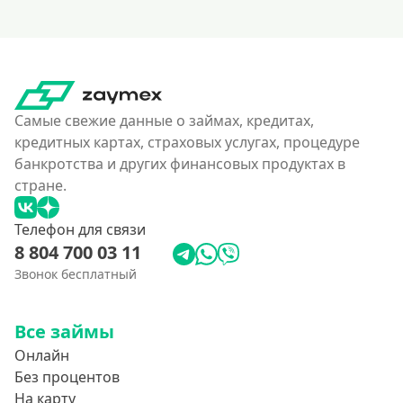
160000 руб
180000 руб
200000 руб
250000 руб
Самые свежие данные о займах, кредитах,
300000 руб
кредитных картах, страховых услугах, процедуре
350 тысяч
банкротства и других финансовых продуктах в
400000 руб
стране.
4500000 руб
Телефон для связи
500000 руб
8 804 700 03 11
550000 руб
Звонок бесплатный
600 тысяч
650000 руб
Все займы
700000 руб
Онлайн
Без процентов
750000 руб
На карту