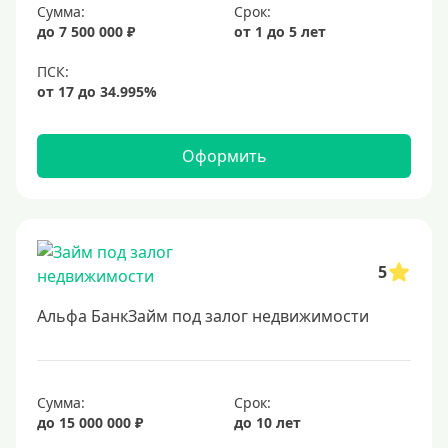
Сумма:
Срок:
6,9%
до 7 500 000 ₽
от 1 до 5 лет
7%
8%
9%
10%
Оформить
11%
12%
13%
5
14%
15%
Альфа БанкЗайм под залог недвижимости
16%
17%
Сумма:
Срок:
18%
до 15 000 000 ₽
до 10 лет
19%