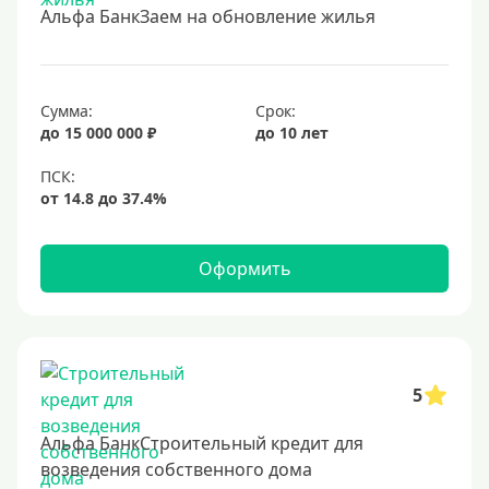
Альфа БанкЗаем на обновление жилья
Срок
Долгосрочные
Сумма:
Срок:
Год
до 15 000 000 ₽
до 10 лет
2 года
3 года
4 года
Оформить
5 лет
6 лет
7 лет
8 лет
5
9 лет
Альфа БанкСтроительный кредит для
10 лет
возведения собственного дома
15 лет