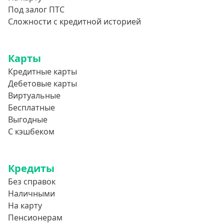
800000 руб
Под залог ПТС
850000 руб
Сложности с кредитной историей
900000 руб
950000 руб
Карты
Кредитные карты
Целевые
Дебетовые карты
Виртуальные
Ремонт
Бесплатные
Строительство дома
Выгодные
С кэшбеком
Газификацию
Лечение
Стоматология
Кредиты
Без справок
Неотложные нужды
Наличными
Образование
На карту
Обучение за рубежом
Пенсионерам