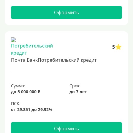
2 миллиона
2500000 руб
Оформить
3 млн
3500000 руб
4 миллиона
5
4500000 руб
5 млн
Почта БанкПотребительский кредит
5500000 руб
6 млн
Сумма:
Срок:
6500000 руб
до 5 000 000 ₽
до 7 лет
7 миллионов
8 миллионов
9000000 руб
10 млн
Оформить