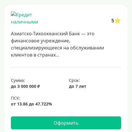
Онлайн заявка
Заявка во все банки
5
Способы выдачи
Азиатско-Тихоокеанский Банк — это
Не выходя из дома
финансовое учреждение,
специализирующееся на обслуживании
С доставкой на дом
клиентов в странах...
Наличными
Онлайн на карту
Сумма:
Срок:
Валюта
до 3 000 000 ₽
до 7 лет
В долларах США
В евро
Заемщики
Оформить