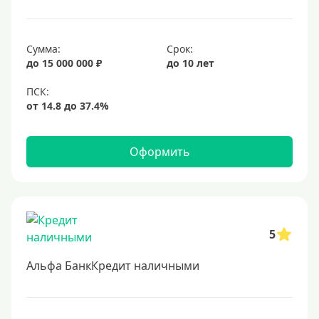
20 лет
25 лет
Сумма:
Срок:
30 лет
до 15 000 000 ₽
до 10 лет
Месяц
2 месяца
3 месяца
Оформить
6 месяцев
Ставка
Низкий процент
5
4%
Альфа БанкКредит наличными
5%
6%
6,5%