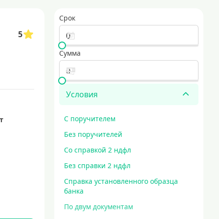
ные кредиты с минимальными ставками
Срок
 условия ипотеки для возведения собственного дома
5
кредит за 5 минут
Сумма
Условия
С поручителем
ет
Без поручителей
Со справкой 2 ндфл
Без справки 2 ндфл
Справка установленного образца
банка
По двум документам