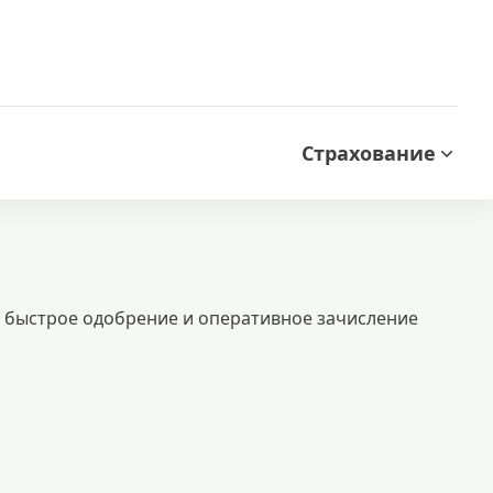
Страхование
те быстрое одобрение и оперативное зачисление
ии и справок о доходах. идеальный вариант для срочных финансовых нужд
 кредитов
лучшие условия кредитования
кредиты безработным
кредит 100000 рублей