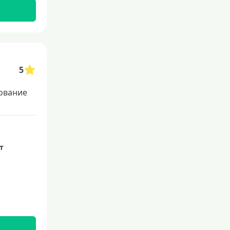
Со 100 процентным одобрением
Льготные для физических лиц
Самые выгодные
Онлайн заявка
5
Заявка во все банки
ование
Способы выдачи
Не выходя из дома
ет
С доставкой на дом
Наличными
Онлайн на карту
Валюта