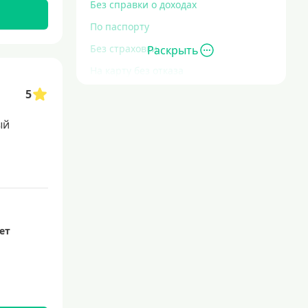
Без справки о доходах
По паспорту
Без страховки
Раскрыть
На карту без отказа
Без отказа
5
В день обращения
ый
С высоким уровнем кредитной
нагрузки
Экспресс
За час
Быстрые
лет
С действующим кредитом
С просрочками
Без кредитной истории
Сложности с кредитной историей