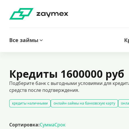
Все займы
К
Кредиты 1600000 руб
Подберите банк с выгодными условиями для кредита
средств после подтверждения.
кредиты наличными
онлайн-займы на банковскую карту
онла
кредиты на карту без отказа: быстрое оформление и гарантирован
все займы под залог недвижимости
автокредитование под залог
Сортировка:
Сумма
Срок
кредиты с негативной кредитной историей
кредиты без подтве