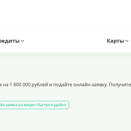
редиты
Карты
 на 1 600 000 рублей и подайте онлайн-заявку. Получи
йн заявка на кредит: быстро и удобно
ное одобрение. получите деньги на карту без проверки кредитной истор
 транспортного средства
кредитный калькулятор
рефинансирование
рждения дохода
кредиты пенсионерам
кредиты на 1000000 рублей