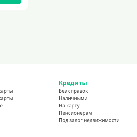
До 75 лет
До 80 лет
До 85 лет
Студентам
С 18 лет
С 19 лет
С 20 лет
С 21 года
С 22 лет
Кредиты
С 23 лет
карты
Без справок
карты
Наличными
В декрете
е
На карту
Пенсионерам
Обеспечение
Под залог недвижимости
С обеспечением