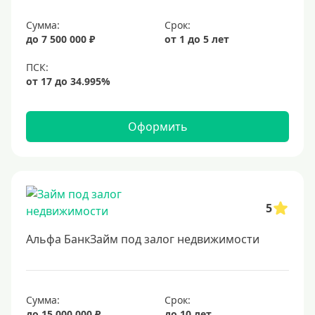
6,5%
Сумма:
Срок:
6,9%
до 7 500 000 ₽
от 1 до 5 лет
7%
8%
9%
10%
Оформить
11%
12%
13%
5
14%
15%
Альфа БанкЗайм под залог недвижимости
16%
17%
Сумма:
Срок:
18%
до 15 000 000 ₽
до 10 лет