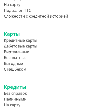
На карту
800000 руб
Под залог ПТС
850000 руб
Сложности с кредитной историей
900000 руб
950000 руб
Карты
Кредитные карты
Целевые
Дебетовые карты
Виртуальные
Ремонт
Бесплатные
Строительство дома
Выгодные
С кэшбеком
Газификацию
Лечение
Стоматология
Кредиты
Без справок
Неотложные нужды
Наличными
Образование
На карту