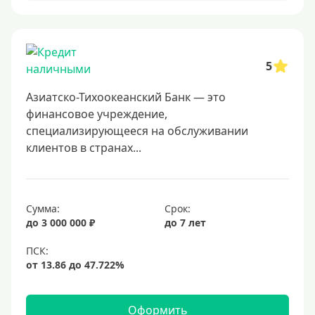
Онлайн заявка
Заявка во все банки
5
Способы выдачи
Азиатско-Тихоокеанский Банк — это
Не выходя из дома
финансовое учреждение,
специализирующееся на обслуживании
С доставкой на дом
клиентов в странах...
Наличными
Онлайн на карту
Сумма:
Срок:
Валюта
до 3 000 000 ₽
до 7 лет
В долларах США
В евро
Заемщики
Оформить