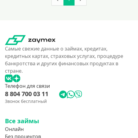
160000 руб
180000 руб
200000 руб
250000 руб
Самые свежие данные о займах, кредитах,
300000 руб
кредитных картах, страховых услугах, процедуре
350 тысяч
банкротства и других финансовых продуктах в
400000 руб
стране.
4500000 руб
Телефон для связи
500000 руб
8 804 700 03 11
550000 руб
Звонок бесплатный
600 тысяч
650000 руб
Все займы
700000 руб
Онлайн
Без процентов
750000 руб