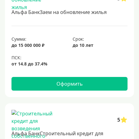
Под залог недвижимости
Альфа БанкЗаем на обновление жилья
Срок
Долгосрочные
Сумма:
Срок:
Год
до 15 000 000 ₽
до 10 лет
2 года
3 года
4 года
Оформить
5 лет
6 лет
7 лет
8 лет
5
9 лет
Альфа БанкСтроительный кредит для
10 лет