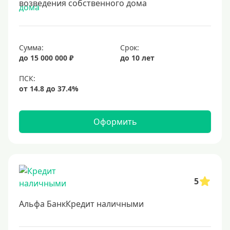
возведения собственного дома
15 лет
20 лет
25 лет
Сумма:
Срок:
30 лет
до 15 000 000 ₽
до 10 лет
Месяц
2 месяца
3 месяца
Оформить
6 месяцев
Ставка
Низкий процент
5
4%
Альфа БанкКредит наличными
5%
6%