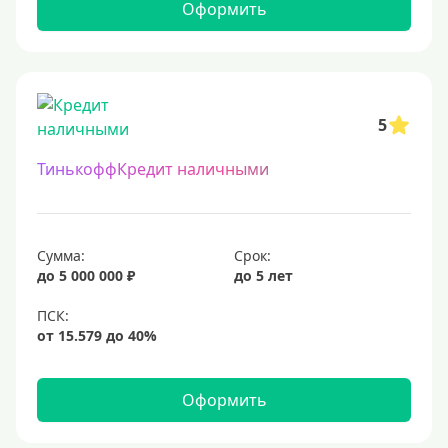
Оформить
12 млн
15 млн
20 млн
25 млн
5
30 миллионов
ТинькоффКредит наличными
35000000 руб
50 миллионов
100 миллионов
Сумма:
Срок:
до 5 000 000 ₽
до 5 лет
Меньше 1 млн (руб)
10000 руб
15000 руб
Оформить
18000 руб
20 тысяч