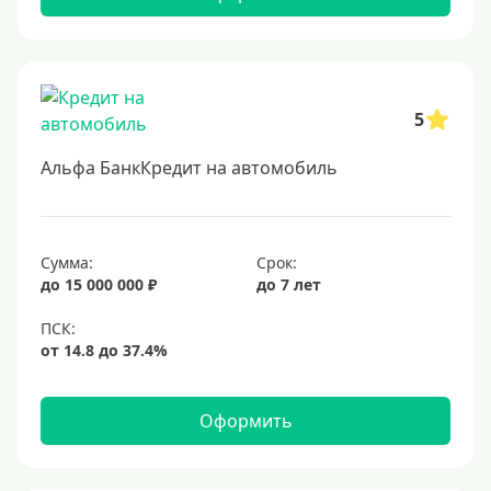
Военнослужащим
Для бюджетников и госслужащих
Для зарплатных клиентов
5
Иностранным гражданам
Альфа БанкКредит на автомобиль
Гражданам СНГ
Без прописки
Безработным
Сумма:
Срок:
до 15 000 000 ₽
до 7 лет
Без стажа работы
Для самозанятых
Пенсионерам
До 75 лет
Оформить
До 80 лет
До 85 лет