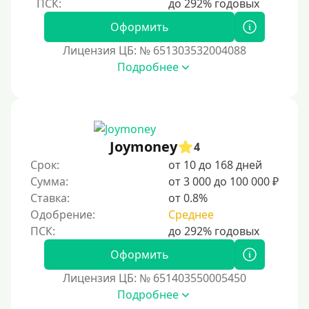
По фото
Без фото
Оформить
Без подтверждения дохода
Лицензия ЦБ: № 651303532004088
Подробнее
Без справок и поручителей
Без посредников
Процент
Joymoney
4
Под 1 %
Срок:
от 10 до 168 дней
С пролонгацией (продлением)
Сумма:
от 3 000 до 100 000 ₽
Ставка:
от 0.8%
Под высокий процент
Одобрение:
Среднее
Без комиссии
В рассрочку
Оформить
С ежемесячным платежом
Лицензия ЦБ: № 651403550005450
Бесплатно
Подробнее