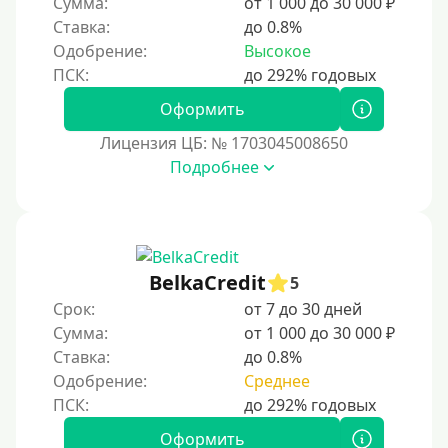
Сумма:
от 1 000 до 30 000 ₽
Краткосрочные
Ставка:
до 0.8%
Долгосрочные
Одобрение:
Высокое
Принятие решения
Оформить
Лицензия ЦБ: № 1703045008650
За 1 минуту
Подробнее
За 2 минуты
За 3 минуты
За 5 минут
За 10 минут
BelkaCredit
5
За 15 минут
Срок:
от 7 до 30 дней
Сумма:
от 1 000 до 30 000 ₽
За час
Ставка:
до 0.8%
Срочные
Одобрение:
Среднее
Моментальные онлайн
Экспресс
Оформить