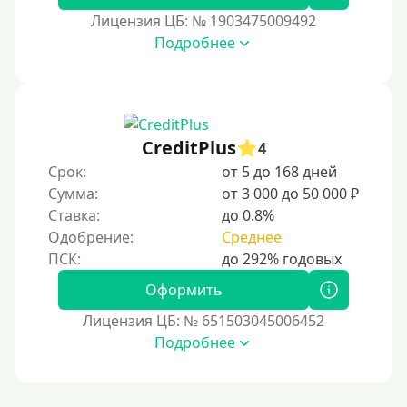
В офисе
Лицензия ЦБ: № 1903475009492
В ломбарде
Подробнее
Роботы займов
Перевод денег на карту через Telegram
Бесплатное использование без списания средств с
CreditPlus
карты
4
Срок:
от 5 до 168 дней
Денежным переводом
Сумма:
от 3 000 до 50 000 ₽
По СМС
Ставка:
до 0.8%
На электронный кошелек
Одобрение:
Среднее
На Юмани (ЮMoney)
Оформить
На Яндекс Деньги
Лицензия ЦБ: № 651503045006452
Без привязки карты
Подробнее
Пополнение Киви-кошелька
Пополнение Киви-кошелька без СНИЛС