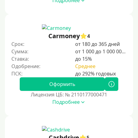
Подробнее
регистрации и возможности трудоустройства. В
стране действуют программы для временного и
постоянного проживания, а также поддержка для
студентов и специалистов.
Для граждан Узбекистана, проживающих за рубежом
Carmoney
4
Для граждан СНГ
Срок:
от 180 до 365 дней
Сумма:
от 1 000 до 1 000 000 ₽
Сумма (рублей)
Ставка:
до 15%
Одобрение:
Среднее
100 руб
200 руб
Оформить
300 руб
Лицензия ЦБ: № 2110177000471
400 руб
Подробнее
500 руб
1000 руб
1500 руб
Cashdrive
5