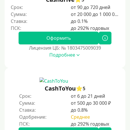
2000 руб
Срок:
от 90 до 720 дней
2500 руб
Сумма:
от 20 000 до 1 000 000 ₽
3000 руб
Ставка:
до 0.1%
4000 руб
Оформить
5000 руб
Лицензия ЦБ: № 1803475009039
6000 руб
Подробнее
7000 руб
8000 руб
9000 руб
10000 руб
CashToYou
5
12000 руб
Срок:
от 6 до 21 дней
Сумма:
от 500 до 30 000 ₽
15000 руб
Ставка:
до 0.8%
20000 руб
Одобрение:
Среднее
25000 руб