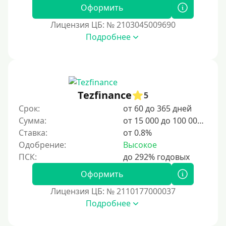
1 день
Оформить
2 дня
Лицензия ЦБ: № 2103045009690
Подробнее
3 дня
5 дней
На неделю
10 дней
Tezfinance
5
2 недели
Срок:
от 60 до 365 дней
15 дней
Сумма:
от 15 000 до 100 000 ₽
Ставка:
от 0.8%
20 дней
Одобрение:
Высокое
21 день
На месяц
Оформить
30 дней без процентов
Лицензия ЦБ: № 2110177000037
2 месяца
Подробнее
60 дней