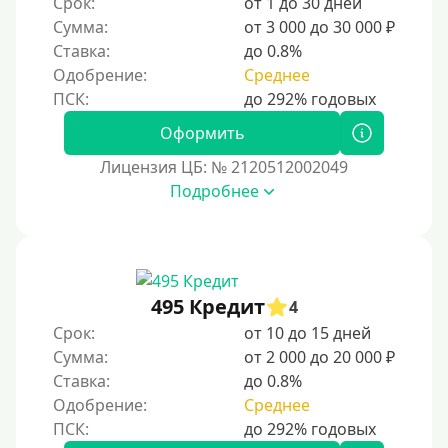
Срок:
от 1 до 30 дней
Без электронной почты
Сумма:
от 3 000 до 30 000 ₽
С автоматическим одобрением
Ставка:
до 0.8%
Без номера телефона
Одобрение:
Среднее
На телефон
Оформить
Бесплатно и без обязательной подписки
Лицензия ЦБ: № 2120512002049
Без звонков и проверок
Подробнее
Онлайн круглосуточно
Ночью
На карту круглосуточно
24/7
495 Кредит
4
Деньги в долг
Срок:
от 10 до 15 дней
Сумма:
от 2 000 до 20 000 ₽
В долг на карту
Ставка:
до 0.8%
Одобрение:
Среднее
Срок