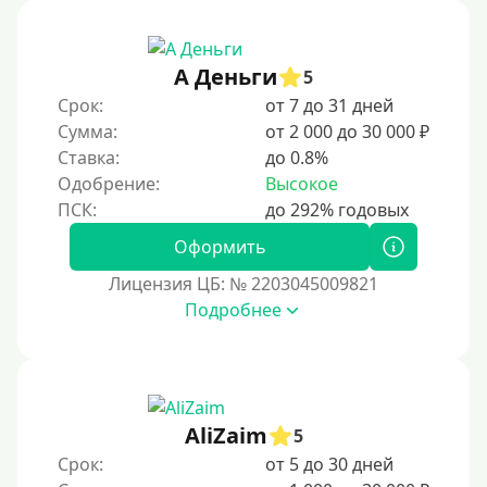
3 месяца
90 дней
А Деньги
5
100 дней
Срок:
от 7 до 31 дней
4 месяца
Сумма:
от 2 000 до 30 000 ₽
5 месяцев
Ставка:
до 0.8%
Одобрение:
Высокое
На полгода
180 дней
Оформить
10 месяцев
Лицензия ЦБ: № 2203045009821
Год
Подробнее
365 дней
2 года
3 года
AliZaim
4 года
5
Срок:
от 5 до 30 дней
5 лет