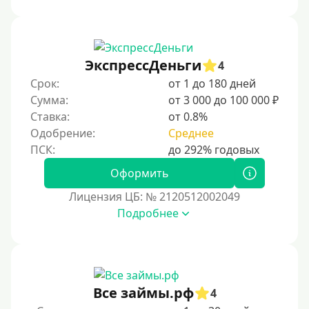
Под низкий процент
Без процентов
Беспроцентный займ на первый раз
ЭкспрессДеньги
4
Без процентов на 30 дней
Срок:
от 1 до 180 дней
Под 0 %
Сумма:
от 3 000 до 100 000 ₽
Ставка:
от 0.8%
Условия
Одобрение:
Среднее
С опцией досрочного погашения долга
Оформить
Без страховок и комиссий
Лицензия ЦБ: № 2120512002049
Со страховкой
Подробнее
Повторный
Надежные
Без обмана
Все займы.рф
4
Без предоплат