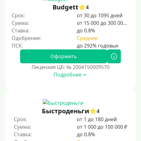
Budgett
4
Студентам
Срок:
от 30 до 1095 дней
Для мужчин
Сумма:
от 15 000 до 300 000 ₽
Женский займ
Ставка:
до 0.8%
Одобрение:
Среднее
Мамам в декрете
Без прописки
Оформить
Без регистрации
Лицензия ЦБ: № 2004150009570
С временной регистрацией
Подробнее
Банкротам
Без подтверждения личности
Пенсионерам
Пенсионерам до 70 лет
Быстроденьги
4
Пенсионерам до 75 лет
Срок:
от 1 до 180 дней
Сумма:
от 1 000 до 100 000 ₽
Пенсионерам до 80 лет
Ставка:
до 0.8%
Пенсионерам до 85 лет