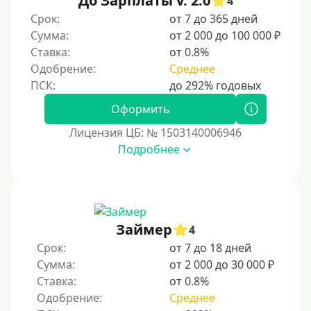
До Зарплаты v. 2.0
4
Срок:
от 7 до 365 дней
Для ИП
Сумма:
от 2 000 до 100 000 ₽
Для бизнеса
Ставка:
от 0.8%
Одобрение:
Среднее
Документы
Оформить
Без документов
Лицензия ЦБ: № 1503140006946
По ИНН
Подробнее
По загранпаспорту
По военному билету
По водительскому удостоверению
По СНИЛСу
Займер
4
Без СНИЛСа
Срок:
от 7 до 18 дней
Сумма:
от 2 000 до 30 000 ₽
По паспорту
Ставка:
от 0.8%
Без паспорта
Одобрение:
Среднее