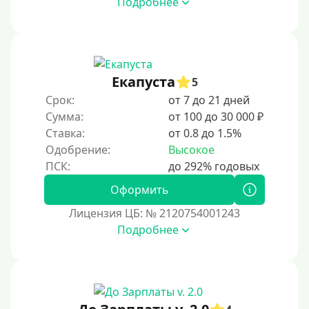
Подробнее
Под ПТС по доверенности
Под ПТС мотоцикла
Под ПТС спецтехники
Екапуста
Под ПТС грузового автомобиля
5
Срок:
от 7 до 21 дней
Авто без ПТС
Сумма:
от 100 до 30 000 ₽
Ставка:
от 0.8 до 1.5%
Цель
Одобрение:
Высокое
На Новый Год
Оформить
Чтобы улучшить кредитную историю, важно
регулярно и своевременно погашать задолженности,
Лицензия ЦБ: № 2120754001243
избегать просрочек и контролировать кредитный
Подробнее
рейтинг. Также полезно использовать кредитные
продукты ответственно и проверять отчеты на
наличие ошибок.
Для закрытия прочих кредитных обязательств
До зарплаты