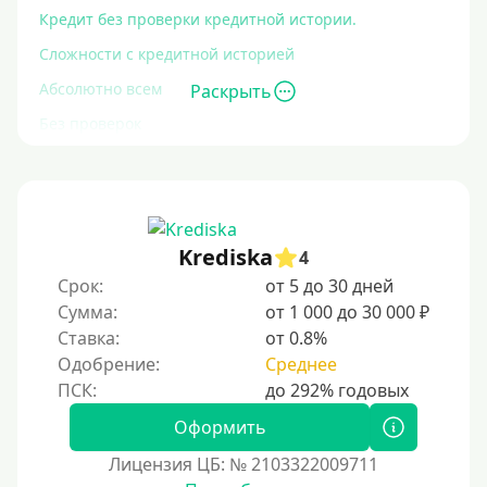
Кредит без проверки кредитной истории.
Сложности с кредитной историей
Абсолютно всем
Раскрыть
Без проверок
Со 100% одобрением
Без отказа
На карту без отказа
Krediska
4
С просрочками
Срок:
от 5 до 30 дней
Сумма:
от 1 000 до 30 000 ₽
Залог
Ставка:
от 0.8%
Одобрение:
Среднее
Под залог ПТС
Без залога
Оформить
Под залог
Лицензия ЦБ: № 2103322009711
Под залог недвижимости