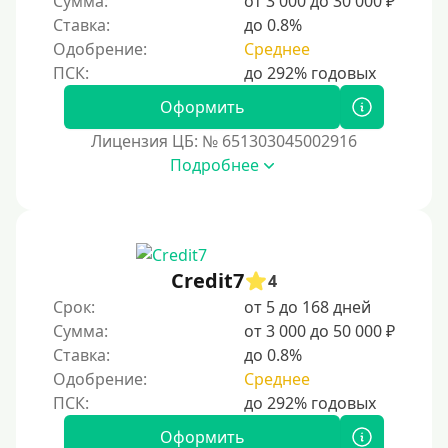
Сумма:
от 3 000 до 30 000 ₽
Мир
Важно выбирать надежные системы и следит
Ставка:
до 0.8%
ь за безопасностью, чтобы избежать мошенн
Сбербанк
Одобрение:
Среднее
ичества.
Моментум (Momentum)
С помощью системы Контакт
Оформить
Золотая Корона
Лицензия ЦБ: № 651303045002916
Подробнее
С использованием системы быстрых платежей (СБП)
Способы получения
Без активации сервиса
Credit7
4
Без участия банков
Срок:
от 5 до 168 дней
Сумма:
от 3 000 до 50 000 ₽
На сберкнижку
Ставка:
до 0.8%
На дом срочно
Одобрение:
Среднее
Не выходя из дома
Без посещения офиса
Оформить