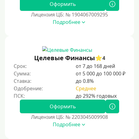
30000 руб
Оформить
30000 руб на год
Лицензия ЦБ: № 1904067009295
35000 руб
Подробнее
40000 руб
50000 руб
60000 руб
Целевые Финансы
4
70000 руб
Срок:
от 7 до 168 дней
80000 руб
Сумма:
от 5 000 до 100 000 ₽
Ставка:
до 0.8%
90000 руб
Одобрение:
Среднее
100000 руб
150000 руб
Оформить
200000 руб
Лицензия ЦБ: № 2203045009908
250000 руб
Подробнее
300000 руб