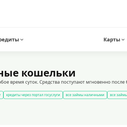
редиты
Карты
нные кошельки
бое время суток. Средства поступают мгновенно после
у
кредиты через портал госуслуги
все займы наличными
все займы
займы
быстрые займы
все займы до зарплаты
новые займы
смс
долгосрочные займы
популярные займы
лучшие займы
подобр