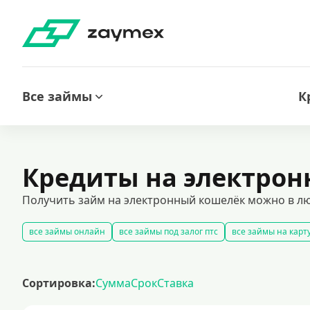
Все займы
К
Кредиты на электро
Получить займ на электронный кошелёк можно в лю
все займы онлайн
все займы под залог птс
все займы на карт
беспроцентные займы без дополнительных платежей
срочные 
кредиты на карту за 15 минут
оформить срочный займ в россии
Сортировка:
Сумма
Срок
Ставка
рефинансирование займов
калькулятор займов