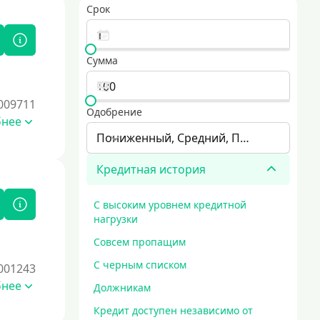
Срок
Сумма
009711
Одобрение
бнее
Пониженный, Средний, Повышенный
Кредитная история
С высоким уровнем кредитной
нагрузки
Совсем пропащим
С черным списком
001243
бнее
Должникам
Кредит доступен независимо от