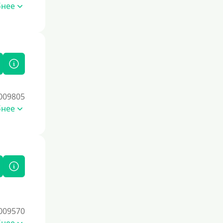
Со страховкой
бнее
Повторный
Надежные
Без обмана
Без предоплат
Без электронной почты
009805
С автоматическим одобрением
бнее
Без номера телефона
На телефон
Бесплатно и без обязательной
подписки
Без звонков и проверок
Онлайн круглосуточно
Ночью
009570
На карту круглосуточно