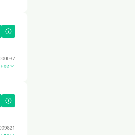
По СНИЛСу
Без СНИЛСа
По паспорту
Без паспорта
По фото
Без фото
000037
Без подтверждения дохода
бнее
Без справок и поручителей
Без посредников
Процент
Под 1 %
С пролонгацией (продлением)
009821
Под высокий процент