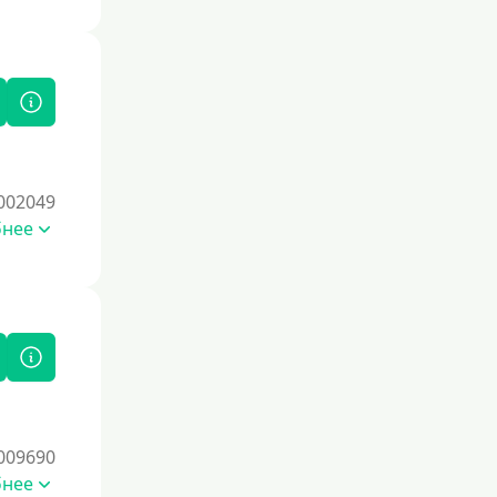
использовать кредитные продукты
ответственно и проверять отчеты на
наличие ошибок.
Для закрытия прочих кредитных
обязательств
До зарплаты
Для ИП
002049
Для бизнеса
бнее
Документы
Без документов
По ИНН
По загранпаспорту
По военному билету
009690
По водительскому удостоверению
бнее