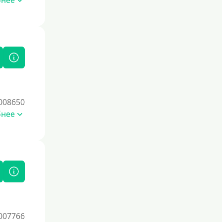
бнее
Без комиссии
В рассрочку
С ежемесячным платежом
Бесплатно
Под низкий процент
Без процентов
Беспроцентный займ на первый раз
008650
бнее
Без процентов на 30 дней
Под 0 %
Условия
С опцией досрочного погашения
долга
Без страховок и комиссий
007766