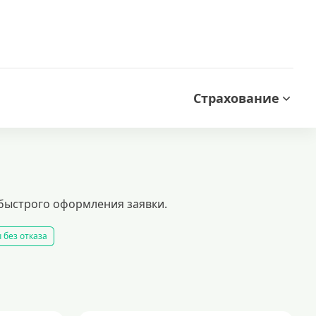
Страхование
 быстрого оформления заявки.
 без отказа
 займ
все займы
все займы ночью
все займы без комиссии
ать займ
рейтинг займов
условия оформления займов