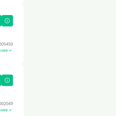
Под залог
Под залог недвижимости
Под ПТС по доверенности
Под ПТС мотоцикла
Под ПТС спецтехники
005450
Под ПТС грузового автомобиля
бнее
Авто без ПТС
Цель
На Новый Год
Чтобы улучшить кредитную историю,
важно регулярно и своевременно
погашать задолженности, избегать
002049
просрочек и контролировать
бнее
кредитный рейтинг. Также полезно