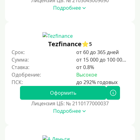
Лицензия ЦБ: № 2103045009690
Подробнее
3 дня
5 дней
На неделю
10 дней
Tezfinance
5
2 недели
Срок:
от 60 до 365 дней
15 дней
Сумма:
от 15 000 до 100 000 ₽
Ставка:
от 0.8%
20 дней
Одобрение:
Высокое
21 день
На месяц
Оформить
30 дней без процентов
Лицензия ЦБ: № 2110177000037
2 месяца
Подробнее
60 дней
3 месяца
90 дней