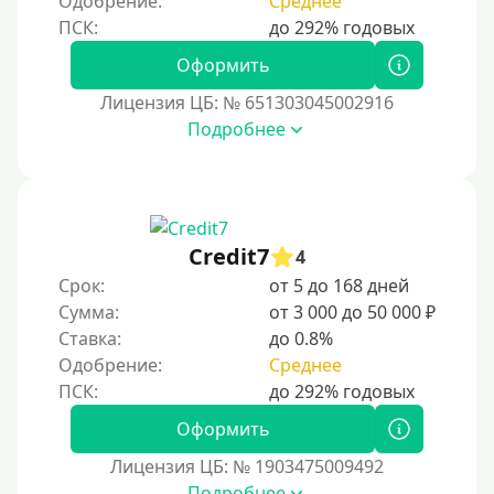
Одобрение:
Среднее
ичества.
Моментум (Momentum)
С помощью системы Контакт
Оформить
Золотая Корона
Лицензия ЦБ: № 651303045002916
Подробнее
С использованием системы быстрых платежей (СБП)
Способы получения
Без активации сервиса
Credit7
4
Без участия банков
Срок:
от 5 до 168 дней
Сумма:
от 3 000 до 50 000 ₽
На сберкнижку
Ставка:
до 0.8%
На дом срочно
Одобрение:
Среднее
Не выходя из дома
Без посещения офиса
Оформить
В офисе
Лицензия ЦБ: № 1903475009492
В ломбарде
Подробнее