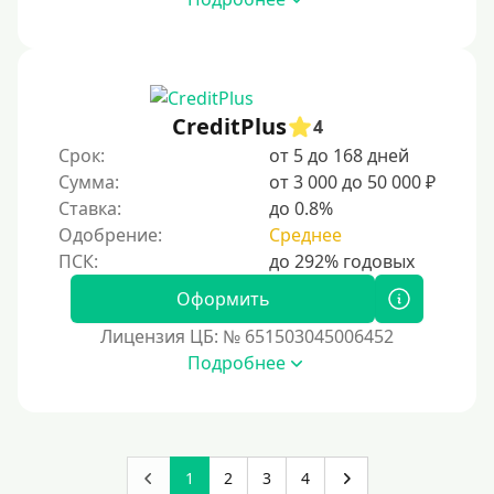
Роботы займов
Перевод денег на карту через Telegram
Бесплатное использование без списания средств с
CreditPlus
карты
4
Срок:
от 5 до 168 дней
Денежным переводом
Сумма:
от 3 000 до 50 000 ₽
По СМС
Ставка:
до 0.8%
На электронный кошелек
Одобрение:
Среднее
На Юмани (ЮMoney)
Оформить
На Яндекс Деньги
Лицензия ЦБ: № 651503045006452
Без привязки карты
Подробнее
Пополнение Киви-кошелька
Пополнение Киви-кошелька без СНИЛС
На Киви-кошельке имеются просроченные платежи.
Открыть кошелек Киви можно с 18 лет.
1
2
3
4