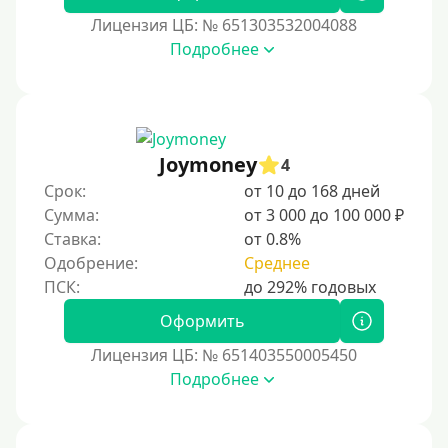
Без подтверждения дохода
Лицензия ЦБ: № 651303532004088
Подробнее
Без справок и поручителей
Без посредников
Процент
Joymoney
4
Под 1 %
Срок:
от 10 до 168 дней
С пролонгацией (продлением)
Сумма:
от 3 000 до 100 000 ₽
Ставка:
от 0.8%
Под высокий процент
Одобрение:
Среднее
Без комиссии
В рассрочку
Оформить
С ежемесячным платежом
Лицензия ЦБ: № 651403550005450
Бесплатно
Подробнее
Под низкий процент
Без процентов