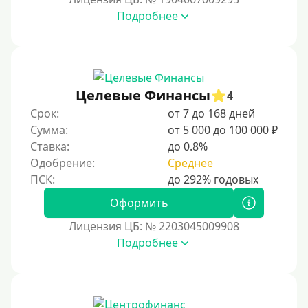
35000 руб
Подробнее
40000 руб
50000 руб
60000 руб
Целевые Финансы
4
70000 руб
Срок:
от 7 до 168 дней
80000 руб
Сумма:
от 5 000 до 100 000 ₽
Ставка:
до 0.8%
90000 руб
Одобрение:
Среднее
100000 руб
150000 руб
Оформить
200000 руб
Лицензия ЦБ: № 2203045009908
250000 руб
Подробнее
300000 руб
500000 руб
1000000 руб