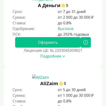
А Деньги
5
100 дней
Срок:
от 7 до 31 дней
4 месяца
Сумма:
от 2 000 до 30 000 ₽
5 месяцев
Ставка:
до 0.8%
Одобрение:
Высокое
На полгода
180 дней
Оформить
10 месяцев
Лицензия ЦБ: № 2203045009821
Год
Подробнее
365 дней
2 года
3 года
AliZaim
4 года
5
Срок:
от 5 до 30 дней
5 лет
Сумма:
от 1 000 до 30 000 ₽
Краткосрочные
Ставка:
до 0.8%
Долгосрочные