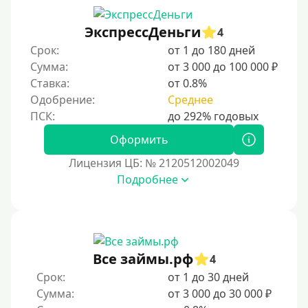
Беспроцентный займ на первый раз
ЭкспрессДеньги
4
Без процентов на 30 дней
Срок:
от 1 до 180 дней
Под 0 %
Сумма:
от 3 000 до 100 000 ₽
Ставка:
от 0.8%
Условия
Одобрение:
Среднее
С опцией досрочного погашения долга
Оформить
Без страховок и комиссий
Лицензия ЦБ: № 2120512002049
Со страховкой
Подробнее
Повторный
Надежные
Без обмана
Все займы.рф
4
Без предоплат
Срок:
от 1 до 30 дней
Без электронной почты
Сумма:
от 3 000 до 30 000 ₽
С автоматическим одобрением