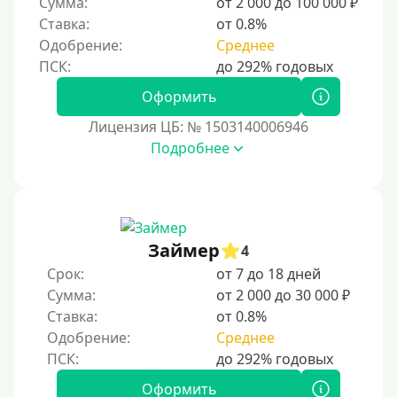
Сумма:
от 2 000 до 100 000 ₽
Для бизнеса
Ставка:
от 0.8%
Одобрение:
Среднее
Документы
Оформить
Без документов
Лицензия ЦБ: № 1503140006946
По ИНН
Подробнее
По загранпаспорту
По военному билету
По водительскому удостоверению
По СНИЛСу
Займер
4
Без СНИЛСа
Срок:
от 7 до 18 дней
Сумма:
от 2 000 до 30 000 ₽
По паспорту
Ставка:
от 0.8%
Без паспорта
Одобрение:
Среднее
По фото
Без фото
Оформить