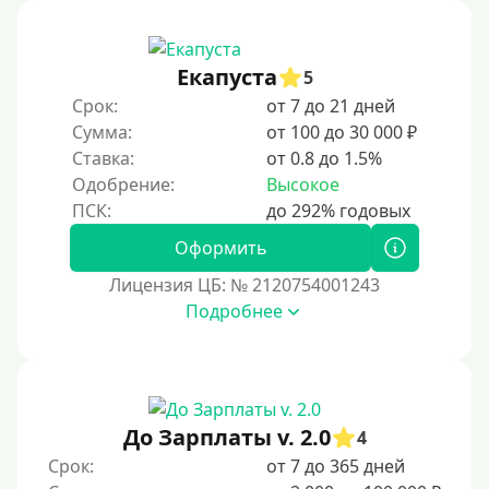
Под ПТС мотоцикла
Под ПТС спецтехники
Екапуста
Под ПТС грузового автомобиля
5
Срок:
от 7 до 21 дней
Авто без ПТС
Сумма:
от 100 до 30 000 ₽
Ставка:
от 0.8 до 1.5%
Цель
Одобрение:
Высокое
На Новый Год
Оформить
Чтобы улучшить кредитную историю, важно
регулярно и своевременно погашать задолженности,
Лицензия ЦБ: № 2120754001243
избегать просрочек и контролировать кредитный
Подробнее
рейтинг. Также полезно использовать кредитные
продукты ответственно и проверять отчеты на
наличие ошибок.
Для закрытия прочих кредитных обязательств
До Зарплаты v. 2.0
До зарплаты
4
Срок:
от 7 до 365 дней
Для ИП