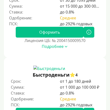
Срок:
от 30 до 1095 дней
Для мужчин
Сумма:
от 15 000 до 300 000 ₽
Женский займ
Ставка:
до 0.8%
Одобрение:
Среднее
Мамам в декрете
Без прописки
Оформить
Без регистрации
Лицензия ЦБ: № 2004150009570
С временной регистрацией
Подробнее
Банкротам
Без подтверждения личности
Пенсионерам
Пенсионерам до 70 лет
Быстроденьги
4
Пенсионерам до 75 лет
Срок:
от 1 до 180 дней
Сумма:
от 1 000 до 100 000 ₽
Пенсионерам до 80 лет
Ставка:
до 0.8%
Пенсионерам до 85 лет
Одобрение:
Среднее
Безработным