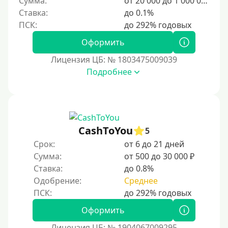
Сумма:
от 20 000 до 1 000 000 ₽
3000 руб
Ставка:
до 0.1%
4000 руб
Оформить
5000 руб
Лицензия ЦБ: № 1803475009039
6000 руб
Подробнее
7000 руб
8000 руб
9000 руб
10000 руб
CashToYou
5
12000 руб
Срок:
от 6 до 21 дней
Сумма:
от 500 до 30 000 ₽
15000 руб
Ставка:
до 0.8%
20000 руб
Одобрение:
Среднее
25000 руб
30000 руб
Оформить
30000 руб на год
Лицензия ЦБ: № 1904067009295