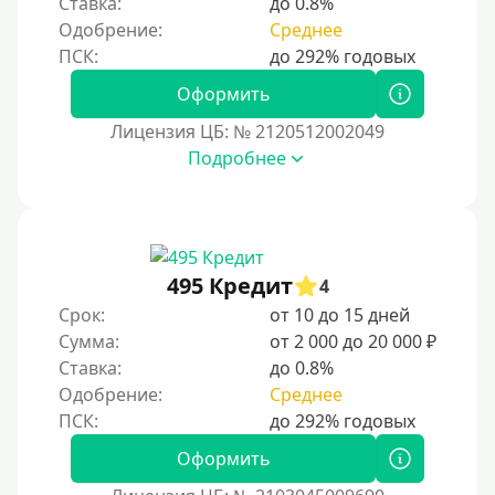
Ставка:
до 0.8%
Без номера телефона
Одобрение:
Среднее
На телефон
Оформить
Бесплатно и без обязательной подписки
Лицензия ЦБ: № 2120512002049
Без звонков и проверок
Подробнее
Онлайн круглосуточно
Ночью
На карту круглосуточно
24/7
495 Кредит
4
Деньги в долг
Срок:
от 10 до 15 дней
Сумма:
от 2 000 до 20 000 ₽
В долг на карту
Ставка:
до 0.8%
Одобрение:
Среднее
Срок
1 день
Оформить
2 дня