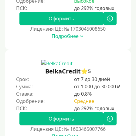
Одобрение:
Высокое
Принятие решения
Оформить
Лицензия ЦБ: № 1703045008650
За 1 минуту
Подробнее
За 2 минуты
За 3 минуты
За 5 минут
За 10 минут
BelkaCredit
5
За 15 минут
Срок:
от 7 до 30 дней
Сумма:
от 1 000 до 30 000 ₽
За час
Ставка:
до 0.8%
Срочные
Одобрение:
Среднее
Моментальные онлайн
Экспресс
Оформить
В день обращения
Лицензия ЦБ: № 1603465007766