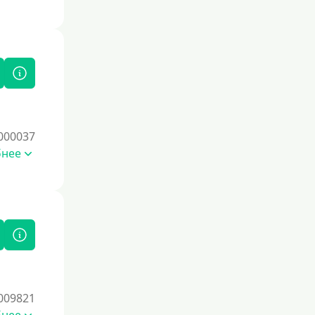
По СНИЛСу
Без СНИЛСа
По паспорту
Без паспорта
По фото
Без фото
000037
Без подтверждения дохода
бнее
Без справок и поручителей
Без посредников
Процент
Под 1 %
С пролонгацией (продлением)
009821
Под высокий процент