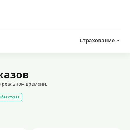
Страхование
казов
в реальном времени.
 без отказа
 займ
все займы
все займы ночью
все займы без комиссии
ать займ
рейтинг займов
условия оформления займов