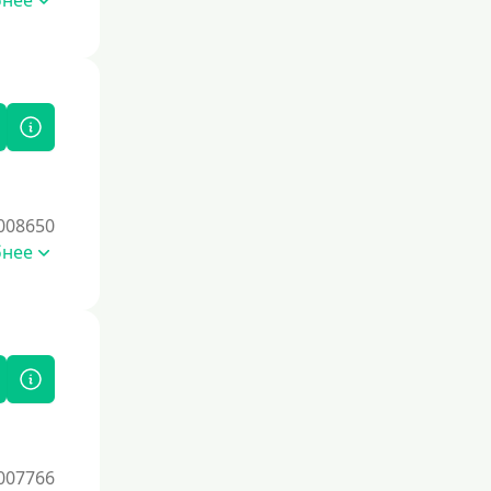
бнее
Без комиссии
В рассрочку
С ежемесячным платежом
Бесплатно
Под низкий процент
Без процентов
Беспроцентный займ на первый раз
008650
бнее
Без процентов на 30 дней
Под 0 %
Условия
С опцией досрочного погашения
долга
Без страховок и комиссий
007766