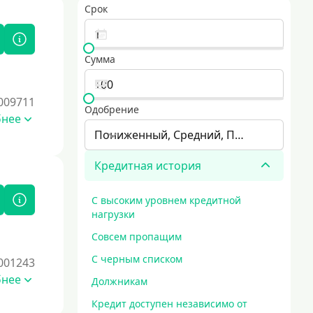
Срок
Сумма
009711
Одобрение
бнее
Пониженный, Средний, Повышенный
Кредитная история
С высоким уровнем кредитной
нагрузки
Совсем пропащим
С черным списком
001243
бнее
Должникам
Кредит доступен независимо от