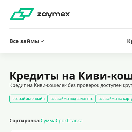
Все займы
К
Кредиты на Киви-кош
Кредит на Киви-кошелек без проверок доступен кр
все займы онлайн
все займы под залог птс
все займы на карт
беспроцентные займы без дополнительных платежей
срочные 
кредиты на карту за 15 минут
оформить срочный займ в россии
Сортировка:
Сумма
Срок
Ставка
рефинансирование займов
калькулятор займов