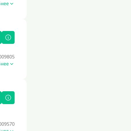
Со страховкой
бнее
Повторный
Надежные
Без обмана
Без предоплат
Без электронной почты
009805
С автоматическим одобрением
бнее
Без номера телефона
На телефон
Бесплатно и без обязательной
подписки
Без звонков и проверок
Онлайн круглосуточно
Ночью
009570
На карту круглосуточно