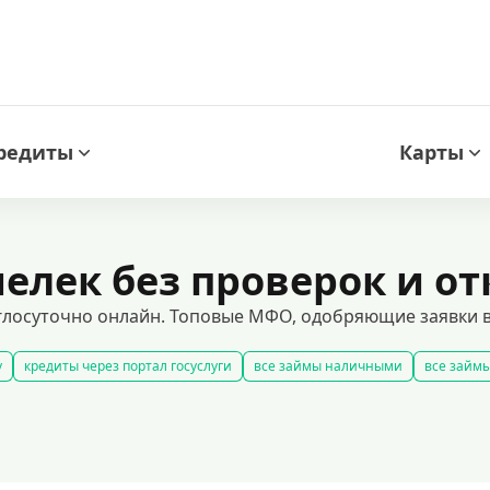
редиты
Карты
елек без проверок и от
углосуточно онлайн. Топовые МФО, одобряющие заявки 
у
кредиты через портал госуслуги
все займы наличными
все займы
займы
быстрые займы
все займы до зарплаты
новые займы
смс
долгосрочные займы
популярные займы
лучшие займы
подобр