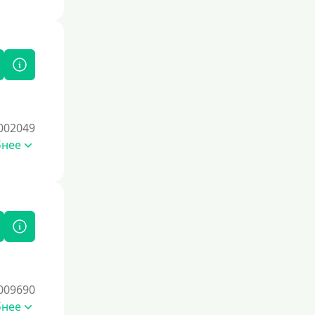
использовать кредитные продукты
ответственно и проверять отчеты на
наличие ошибок.
Для закрытия прочих кредитных
обязательств
До зарплаты
Для ИП
002049
Для бизнеса
бнее
Документы
Без документов
По ИНН
По загранпаспорту
По военному билету
009690
По водительскому удостоверению
бнее