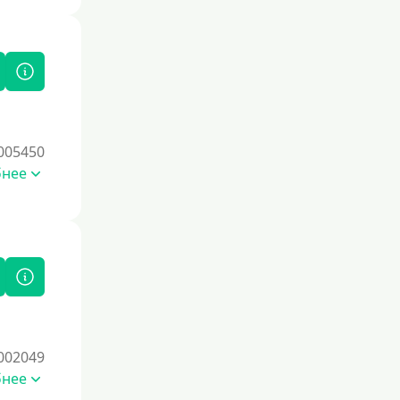
Под залог
Под залог недвижимости
Под ПТС по доверенности
Под ПТС мотоцикла
Под ПТС спецтехники
005450
Под ПТС грузового автомобиля
бнее
Авто без ПТС
Цель
На Новый Год
Чтобы улучшить кредитную историю,
важно регулярно и своевременно
погашать задолженности, избегать
002049
просрочек и контролировать
бнее
кредитный рейтинг. Также полезно