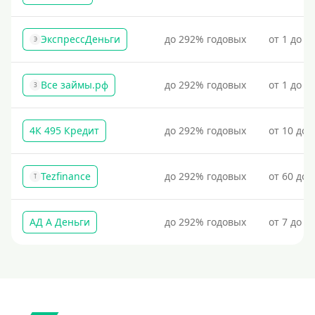
Без фото
Без подтверждения дохода
ЭкспрессДеньги
до 292% годовых
от 1 до 1
Э
Без справок и поручителей
Без посредников
Все займы.рф
до 292% годовых
от 1 до 3
З
Процент
4К 495 Кредит
до 292% годовых
от 10 до 
Под 1 %
С пролонгацией (продлением)
Tezfinance
до 292% годовых
от 60 до 
T
Под высокий процент
Без комиссии
АД А Деньги
до 292% годовых
от 7 до 3
В рассрочку
С ежемесячным платежом
Бесплатно
Под низкий процент