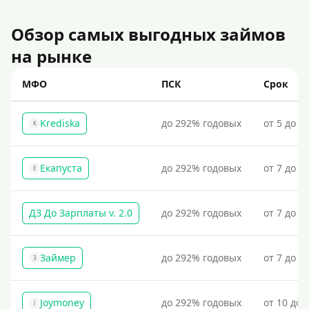
Для ИП
Для бизнеса
Обзор самых выгодных займов
на рынке
Документы
МФО
ПСК
Срок
Без документов
По ИНН
Krediska
до 292% годовых
от 5 до 3
K
По загранпаспорту
По военному билету
Екапуста
до 292% годовых
от 7 до 2
Е
По водительскому удостоверению
По СНИЛСу
ДЗ До Зарплаты v. 2.0
до 292% годовых
от 7 до 3
Без СНИЛСа
По паспорту
Займер
до 292% годовых
от 7 до 1
З
Без паспорта
По фото
Joymoney
до 292% годовых
от 10 до 
J