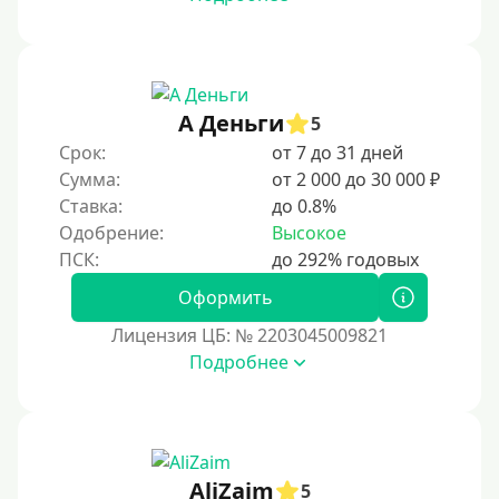
60 дней
3 месяца
90 дней
А Деньги
5
100 дней
Срок:
от 7 до 31 дней
4 месяца
Сумма:
от 2 000 до 30 000 ₽
5 месяцев
Ставка:
до 0.8%
Одобрение:
Высокое
На полгода
180 дней
Оформить
10 месяцев
Лицензия ЦБ: № 2203045009821
Год
Подробнее
365 дней
2 года
3 года
AliZaim
4 года
5