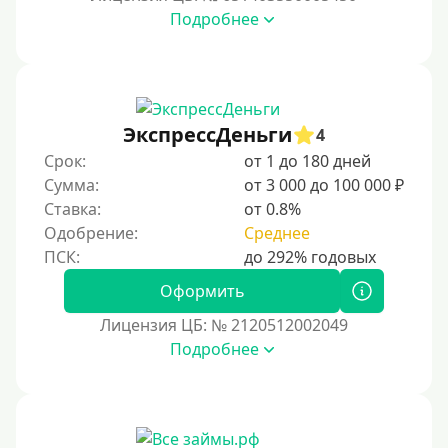
Бесплатно
Подробнее
Под низкий процент
Без процентов
Беспроцентный займ на первый раз
ЭкспрессДеньги
4
Без процентов на 30 дней
Срок:
от 1 до 180 дней
Под 0 %
Сумма:
от 3 000 до 100 000 ₽
Ставка:
от 0.8%
Условия
Одобрение:
Среднее
С опцией досрочного погашения долга
Оформить
Без страховок и комиссий
Лицензия ЦБ: № 2120512002049
Со страховкой
Подробнее
Повторный
Надежные
Без обмана