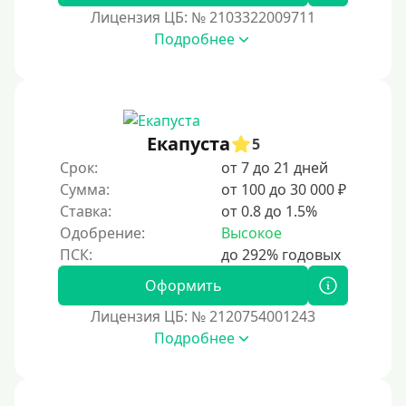
Лицензия ЦБ: № 2103322009711
Под залог недвижимости
Подробнее
Под ПТС по доверенности
Под ПТС мотоцикла
Под ПТС спецтехники
Екапуста
Под ПТС грузового автомобиля
5
Срок:
от 7 до 21 дней
Авто без ПТС
Сумма:
от 100 до 30 000 ₽
Ставка:
от 0.8 до 1.5%
Цель
Одобрение:
Высокое
На Новый Год
Оформить
Чтобы улучшить кредитную историю, важно
регулярно и своевременно погашать задолженности,
Лицензия ЦБ: № 2120754001243
избегать просрочек и контролировать кредитный
Подробнее
рейтинг. Также полезно использовать кредитные
продукты ответственно и проверять отчеты на
наличие ошибок.