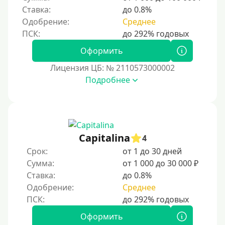
Пенсионерам до 80 лет
Ставка:
до 0.8%
Пенсионерам до 85 лет
Одобрение:
Среднее
Безработным
Даже бомжам
Оформить
Без упоминания текущего места трудоустройства
Лицензия ЦБ: № 2110573000002
Подробнее
Для иностранных граждан
Для граждан других стран, проживающих на
территории Украины
Для иностранных граждан, проживающих в
Казахстане
Capitalina
4
Для граждан Кыргызстана, проживающих за
Срок:
от 1 до 30 дней
рубежом
Сумма:
от 1 000 до 30 000 ₽
Ставка:
до 0.8%
Для граждан Таджикистана, проживающих за
рубежом
Одобрение:
Среднее
Для граждан Беларуси, прибывающих из-за рубежа
Оформить
Для иностранных граждан, находящихся в Армении,