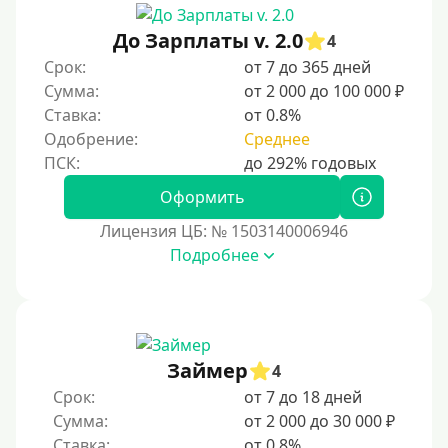
Для закрытия прочих кредитных обязательств
До Зарплаты v. 2.0
До зарплаты
4
Срок:
от 7 до 365 дней
Для ИП
Сумма:
от 2 000 до 100 000 ₽
Для бизнеса
Ставка:
от 0.8%
Одобрение:
Среднее
Документы
Оформить
Без документов
Лицензия ЦБ: № 1503140006946
По ИНН
Подробнее
По загранпаспорту
По военному билету
По водительскому удостоверению
По СНИЛСу
Займер
4
Без СНИЛСа
Срок:
от 7 до 18 дней
Сумма:
от 2 000 до 30 000 ₽
По паспорту
Ставка:
от 0.8%