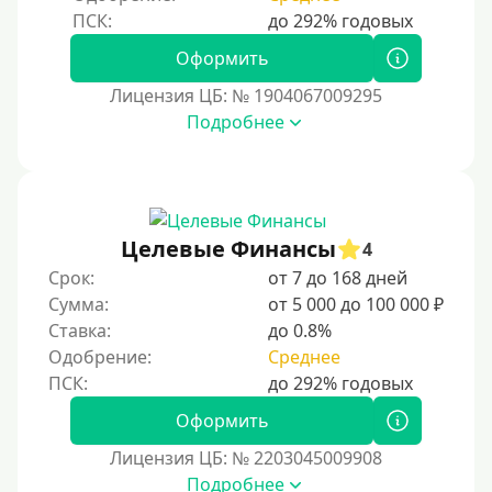
25000 руб
30000 руб
Оформить
30000 руб на год
Лицензия ЦБ: № 1904067009295
35000 руб
Подробнее
40000 руб
50000 руб
60000 руб
Целевые Финансы
4
70000 руб
Срок:
от 7 до 168 дней
80000 руб
Сумма:
от 5 000 до 100 000 ₽
Ставка:
до 0.8%
90000 руб
Одобрение:
Среднее
100000 руб
150000 руб
Оформить
200000 руб
Лицензия ЦБ: № 2203045009908
250000 руб
Подробнее