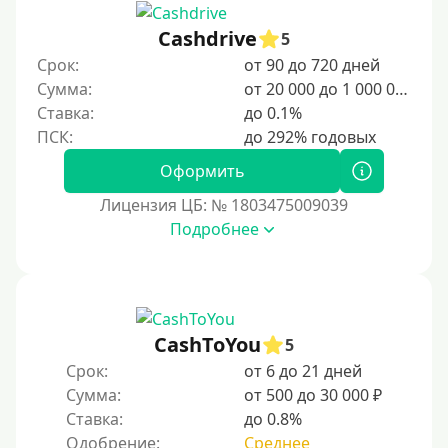
1500 руб
Cashdrive
5
2000 руб
Срок:
от 90 до 720 дней
2500 руб
Сумма:
от 20 000 до 1 000 000 ₽
3000 руб
Ставка:
до 0.1%
4000 руб
Оформить
5000 руб
Лицензия ЦБ: № 1803475009039
6000 руб
Подробнее
7000 руб
8000 руб
9000 руб
10000 руб
CashToYou
5
12000 руб
Срок:
от 6 до 21 дней
Сумма:
от 500 до 30 000 ₽
15000 руб
Ставка:
до 0.8%
20000 руб
Одобрение:
Среднее