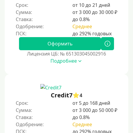
ипы карт — дебетовые, кредитные и премиал
Срок:
от 10 до 21 дней
Маэстро
ьные — с различными условиями и бонусами.
Сумма:
от 3 000 до 30 000 ₽
Мир
Важно выбирать надежные системы и следит
Ставка:
до 0.8%
ь за безопасностью, чтобы избежать мошенн
Сбербанк
Одобрение:
Среднее
ичества.
Моментум (Momentum)
С помощью системы Контакт
Оформить
Золотая Корона
Лицензия ЦБ: № 651303045002916
Подробнее
С использованием системы быстрых платежей (СБП)
Способы получения
Без активации сервиса
Credit7
4
Без участия банков
Срок:
от 5 до 168 дней
Сумма:
от 3 000 до 50 000 ₽
На сберкнижку
Ставка:
до 0.8%
На дом срочно
Одобрение:
Среднее
Не выходя из дома