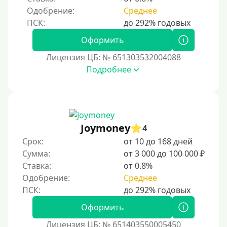
Без паспорта
Одобрение:
Среднее
По фото
Без фото
Оформить
Без подтверждения дохода
Лицензия ЦБ: № 651303532004088
Подробнее
Без справок и поручителей
Без посредников
Процент
Joymoney
4
Под 1 %
Срок:
от 10 до 168 дней
С пролонгацией (продлением)
Сумма:
от 3 000 до 100 000 ₽
Ставка:
от 0.8%
Под высокий процент
Одобрение:
Среднее
Без комиссии
В рассрочку
Оформить
С ежемесячным платежом
Лицензия ЦБ: № 651403550005450