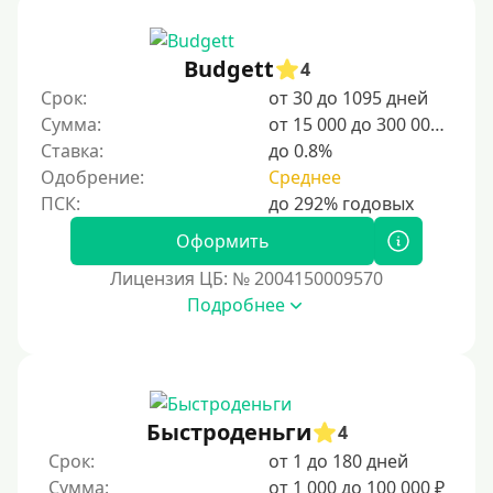
Несовершеннолетним
Budgett
4
Студентам
Срок:
от 30 до 1095 дней
Для мужчин
Сумма:
от 15 000 до 300 000 ₽
Женский займ
Ставка:
до 0.8%
Одобрение:
Среднее
Мамам в декрете
Без прописки
Оформить
Без регистрации
Лицензия ЦБ: № 2004150009570
С временной регистрацией
Подробнее
Банкротам
Без подтверждения личности
Пенсионерам
Пенсионерам до 70 лет
Быстроденьги
4
Пенсионерам до 75 лет
Срок:
от 1 до 180 дней
Сумма:
от 1 000 до 100 000 ₽