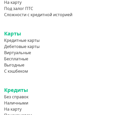
На карту
Привет Сосед
Под залог ПТС
Квику
Сложности с кредитной историей
А-Деньги
Аполлон займ
Карты
Веб-Займ
Кредитные карты
Лайм Займ
Дебетовые карты
Виртуальные
Доброзайм
Бесплатные
Деньги Мгновенно
Выгодные
С кэшбеком
Кредиты
Без справок
Наличными
На карту