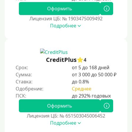
Без посещения офиса
Оформить
В офисе
Лицензия ЦБ: № 1903475009492
В ломбарде
Подробнее
Роботы займов
Перевод денег на карту через Telegram
Бесплатное использование без списания средств с
CreditPlus
карты
4
Срок:
от 5 до 168 дней
Денежным переводом
Сумма:
от 3 000 до 50 000 ₽
По СМС
Ставка:
до 0.8%
На электронный кошелек
Одобрение:
Среднее
На Юмани (ЮMoney)
Оформить
На Яндекс Деньги
Лицензия ЦБ: № 651503045006452
Без привязки карты
Подробнее
Пополнение Киви-кошелька