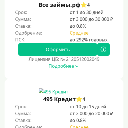
Все займы.рф
4
Без предоплат
Срок:
от 1 до 30 дней
Без электронной почты
Сумма:
от 3 000 до 30 000 ₽
С автоматическим одобрением
Ставка:
до 0.8%
Без номера телефона
Одобрение:
Среднее
На телефон
Оформить
Бесплатно и без обязательной подписки
Лицензия ЦБ: № 2120512002049
Без звонков и проверок
Подробнее
Онлайн круглосуточно
Ночью
На карту круглосуточно
24/7
495 Кредит
4
Деньги в долг
Срок:
от 10 до 15 дней
Сумма:
от 2 000 до 20 000 ₽
В долг на карту
Ставка:
до 0.8%
Одобрение:
Среднее