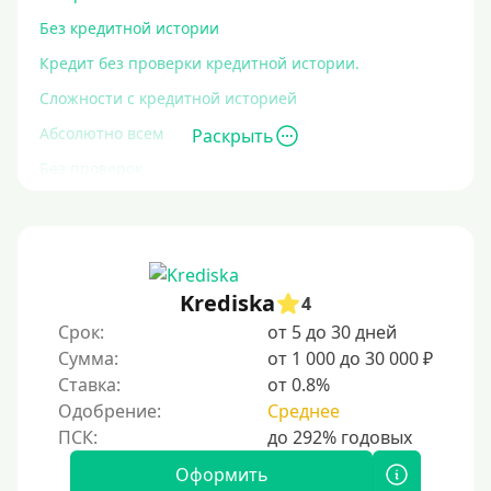
Без кредитной истории
Кредит без проверки кредитной истории.
Сложности с кредитной историей
Абсолютно всем
Раскрыть
Без проверок
Со 100% одобрением
Без отказа
На карту без отказа
Krediska
4
С просрочками
Срок:
от 5 до 30 дней
Сумма:
от 1 000 до 30 000 ₽
Залог
Ставка:
от 0.8%
Одобрение:
Среднее
Под залог ПТС
Без залога
Оформить
Под залог