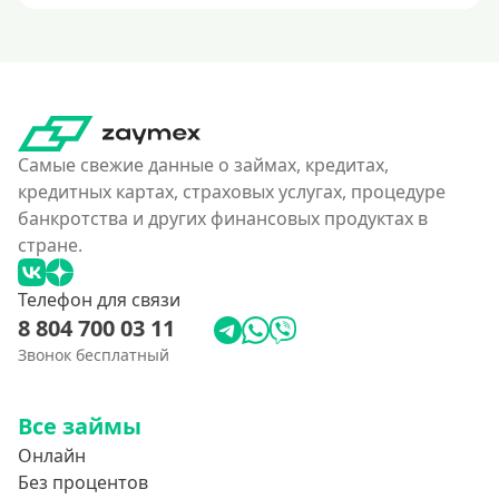
На карту
Карта с нулевым остатком
На дебетовую карту
На кредитную карту
На виртуальную карту
Самые свежие данные о займах, кредитах,
На неименную карту
кредитных картах, страховых услугах, процедуре
банкротства и других финансовых продуктах в
На именную карту
стране.
На зарплатную карту
Перевод средств на чужую карту без согласия
Телефон для связи
8 804 700 03 11
Похожие МФО
Звонок бесплатный
Как еКапуста
Все займы
Наподобие Займера
Онлайн
Словно золотая корона
Без процентов