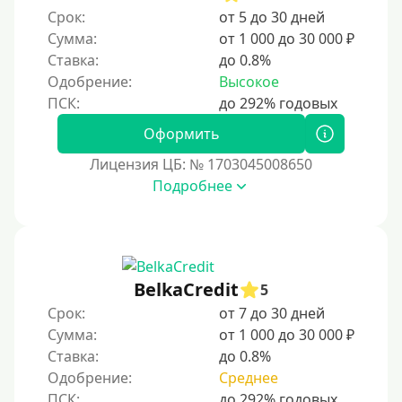
Срок:
от 5 до 30 дней
5 лет
Сумма:
от 1 000 до 30 000 ₽
Краткосрочные
Ставка:
до 0.8%
Долгосрочные
Одобрение:
Высокое
Принятие решения
Оформить
Лицензия ЦБ: № 1703045008650
За 1 минуту
Подробнее
За 2 минуты
За 3 минуты
За 5 минут
За 10 минут
BelkaCredit
5
За 15 минут
Срок:
от 7 до 30 дней
Сумма:
от 1 000 до 30 000 ₽
За час
Ставка:
до 0.8%
Срочные
Одобрение:
Среднее
Моментальные онлайн