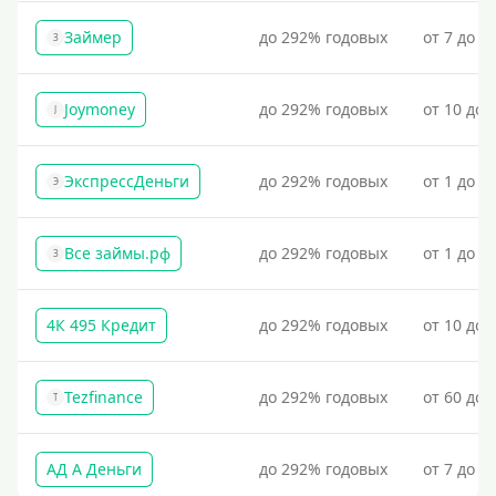
Пополнение Киви-кошелька без подтверждения по
Займер
до 292% годовых
от 7 до 1
З
телефону
Пополнение виртуальной карты Qiwi
Joymoney
до 292% годовых
от 10 до 
J
Для пополнения Киви-кошелька через банк или
терминал потребуется предъявить паспорт.
Пополнение Киви-кошелька без паспорта
ЭкспрессДеньги
до 292% годовых
от 1 до 1
Э
Пополнение кошелька Киви без использования
банковской карты
Все займы.рф
до 292% годовых
от 1 до 3
З
Пополнение Киви-кошелька без отказов: быстрые и
надежные способы
4К 495 Кредит
до 292% годовых
от 10 до 
На банковский счет
Наличными
Tezfinance
до 292% годовых
от 60 до 
По телефону
T
Через госуслуги
АД А Деньги
до 292% годовых
от 7 до 3
Без карты