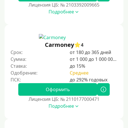
важно ознакомиться с местными правилами
Лицензия ЦБ: № 2103392009665
пребывания, включая визовые требования, условия
Подробнее
регистрации и возможности трудоустройства. В
стране действуют программы для временного и
постоянного проживания, а также поддержка для
студентов и специалистов.
Для граждан Узбекистана, проживающих за рубежом
Carmoney
4
Для граждан СНГ
Срок:
от 180 до 365 дней
Сумма:
от 1 000 до 1 000 000 ₽
Сумма (рублей)
Ставка:
до 15%
Одобрение:
Среднее
100 руб
200 руб
Оформить
300 руб
Лицензия ЦБ: № 2110177000471
400 руб
Подробнее
500 руб
1000 руб