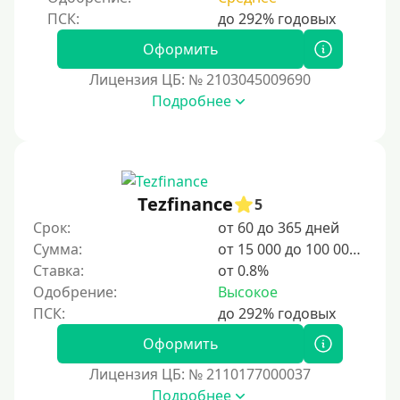
Срок
1 день
Оформить
2 дня
Лицензия ЦБ: № 2103045009690
Подробнее
3 дня
5 дней
На неделю
10 дней
Tezfinance
5
2 недели
Срок:
от 60 до 365 дней
15 дней
Сумма:
от 15 000 до 100 000 ₽
Ставка:
от 0.8%
20 дней
Одобрение:
Высокое
21 день
На месяц
Оформить
30 дней без процентов
Лицензия ЦБ: № 2110177000037
2 месяца
Подробнее