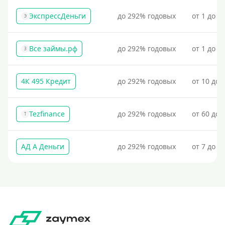
Без подтверждения дохода
ЭкспрессДеньги
до 292% годовых
от 1 до 1
Э
Без справок и поручителей
Без посредников
Все займы.рф
до 292% годовых
от 1 до 3
З
Процент
4К 495 Кредит
до 292% годовых
от 10 до 
Под 1 %
С пролонгацией (продлением)
Tezfinance
до 292% годовых
от 60 до 
T
Под высокий процент
Без комиссии
АД А Деньги
до 292% годовых
от 7 до 3
В рассрочку
С ежемесячным платежом
Бесплатно
Под низкий процент
Без процентов