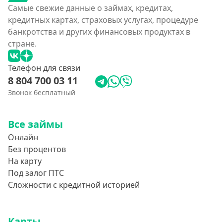
Самые свежие данные о займах, кредитах,
Беспроцентный займ на первый раз
кредитных картах, страховых услугах, процедуре
Без процентов на 30 дней
банкротства и других финансовых продуктах в
Под 0 %
стране.
Условия
Телефон для связи
8 804 700 03 11
С опцией досрочного погашения долга
Звонок бесплатный
Без страховок и комиссий
Все займы
Со страховкой
Онлайн
Повторный
Без процентов
Надежные
На карту
Без обмана
Под залог ПТС
Сложности с кредитной историей
Без предоплат
Без электронной почты
С автоматическим одобрением
Карты