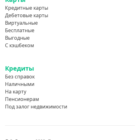
Кредитные карты
Без номера телефона
Дебетовые карты
На телефон
Виртуальные
Бесплатно и без обязательной подписки
Бесплатные
Выгодные
Без звонков и проверок
С кэшбеком
Онлайн круглосуточно
Ночью
Кредиты
На карту круглосуточно
Без справок
24/7
Наличными
Деньги в долг
На карту
В долг на карту
Пенсионерам
Под залог недвижимости
Срок
1 день
2 дня