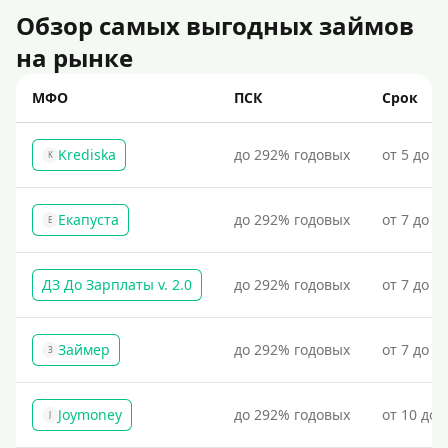
Для бизнеса
Обзор самых выгодных займов
на рынке
Документы
МФО
ПСК
Срок
Без документов
По ИНН
Krediska
до 292% годовых
от 5 до 3
K
По загранпаспорту
По военному билету
Екапуста
до 292% годовых
от 7 до 2
Е
По водительскому удостоверению
По СНИЛСу
ДЗ До Зарплаты v. 2.0
до 292% годовых
от 7 до 3
Без СНИЛСа
По паспорту
Займер
до 292% годовых
от 7 до 1
З
Без паспорта
По фото
Joymoney
до 292% годовых
от 10 до 
J
Без фото