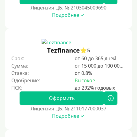
2 дня
Лицензия ЦБ: № 2103045009690
Подробнее
3 дня
5 дней
На неделю
10 дней
Tezfinance
5
2 недели
Срок:
от 60 до 365 дней
15 дней
Сумма:
от 15 000 до 100 000 ₽
Ставка:
от 0.8%
20 дней
Одобрение:
Высокое
21 день
На месяц
Оформить
30 дней без процентов
Лицензия ЦБ: № 2110177000037
2 месяца
Подробнее
60 дней
3 месяца