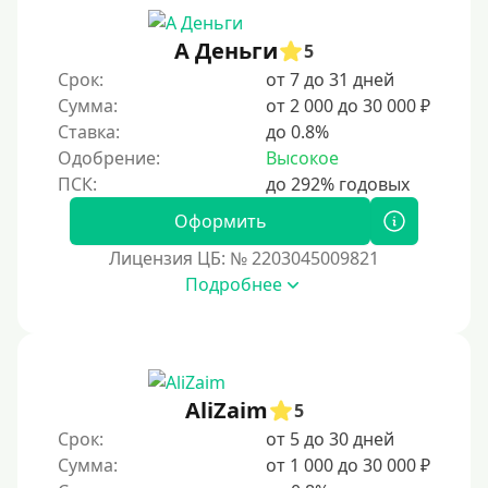
90 дней
А Деньги
5
100 дней
Срок:
от 7 до 31 дней
4 месяца
Сумма:
от 2 000 до 30 000 ₽
5 месяцев
Ставка:
до 0.8%
Одобрение:
Высокое
На полгода
180 дней
Оформить
10 месяцев
Лицензия ЦБ: № 2203045009821
Год
Подробнее
365 дней
2 года
3 года
AliZaim
4 года
5
Срок:
от 5 до 30 дней
5 лет
Сумма:
от 1 000 до 30 000 ₽
Краткосрочные