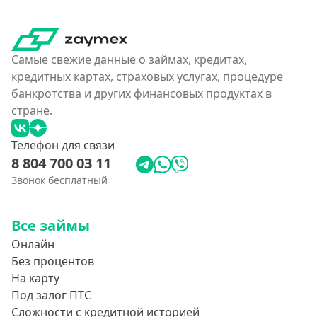
На дебетовую карту
На кредитную карту
На виртуальную карту
Самые свежие данные о займах, кредитах,
На неименную карту
кредитных картах, страховых услугах, процедуре
банкротства и других финансовых продуктах в
На именную карту
стране.
На зарплатную карту
Перевод средств на чужую карту без согласия
Телефон для связи
8 804 700 03 11
Похожие МФО
Звонок бесплатный
Как еКапуста
Все займы
Наподобие Займера
Онлайн
Словно золотая корона
Без процентов
На карту
Привет Сосед
Под залог ПТС
Квику
Сложности с кредитной историей