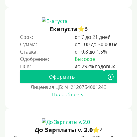
Под ПТС мотоцикла
Под ПТС спецтехники
Екапуста
Под ПТС грузового автомобиля
5
Срок:
от 7 до 21 дней
Авто без ПТС
Сумма:
от 100 до 30 000 ₽
Ставка:
от 0.8 до 1.5%
Цель
Одобрение:
Высокое
На Новый Год
Оформить
Чтобы улучшить кредитную историю, важно
регулярно и своевременно погашать задолженности,
Лицензия ЦБ: № 2120754001243
избегать просрочек и контролировать кредитный
Подробнее
рейтинг. Также полезно использовать кредитные
продукты ответственно и проверять отчеты на
наличие ошибок.
Для закрытия прочих кредитных обязательств
До Зарплаты v. 2.0
До зарплаты
4