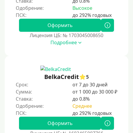
Ставка:
до 0.8%
Долгосрочные
Одобрение:
Высокое
Принятие решения
Оформить
Лицензия ЦБ: № 1703045008650
За 1 минуту
Подробнее
За 2 минуты
За 3 минуты
За 5 минут
За 10 минут
BelkaCredit
5
За 15 минут
Срок:
от 7 до 30 дней
Сумма:
от 1 000 до 30 000 ₽
За час
Ставка:
до 0.8%
Срочные
Одобрение:
Среднее
Моментальные онлайн
Экспресс
Оформить
В день обращения