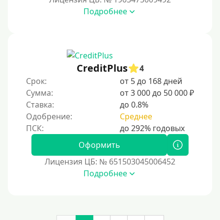
В ломбарде
Подробнее
Роботы займов
Перевод денег на карту через Telegram
Бесплатное использование без списания средств с
CreditPlus
карты
4
Срок:
от 5 до 168 дней
Денежным переводом
Сумма:
от 3 000 до 50 000 ₽
По СМС
Ставка:
до 0.8%
На электронный кошелек
Одобрение:
Среднее
На Юмани (ЮMoney)
Оформить
На Яндекс Деньги
Лицензия ЦБ: № 651503045006452
Без привязки карты
Подробнее
Пополнение Киви-кошелька
Пополнение Киви-кошелька без СНИЛС
На Киви-кошельке имеются просроченные платежи.