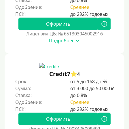
Ставка:
до 0.8%
ь за безопасностью, чтобы избежать мошенн
Сбербанк
Одобрение:
Среднее
ичества.
Моментум (Momentum)
С помощью системы Контакт
Оформить
Золотая Корона
Лицензия ЦБ: № 651303045002916
Подробнее
С использованием системы быстрых платежей (СБП)
Способы получения
Без активации сервиса
Credit7
4
Без участия банков
Срок:
от 5 до 168 дней
Сумма:
от 3 000 до 50 000 ₽
На сберкнижку
Ставка:
до 0.8%
На дом срочно
Одобрение:
Среднее
Не выходя из дома
Без посещения офиса
Оформить
В офисе
Лицензия ЦБ: № 1903475009492