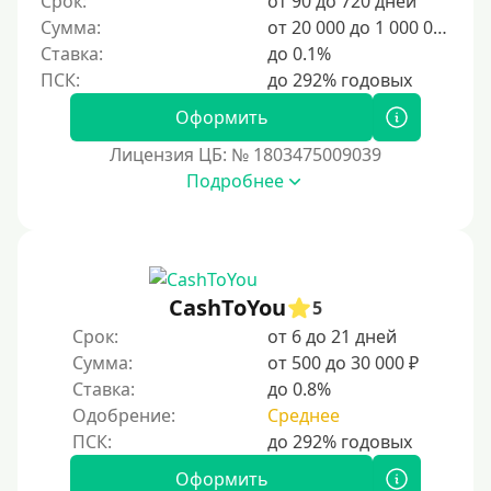
Срок:
от 90 до 720 дней
2500 руб
Сумма:
от 20 000 до 1 000 000 ₽
3000 руб
Ставка:
до 0.1%
4000 руб
Оформить
5000 руб
Лицензия ЦБ: № 1803475009039
6000 руб
Подробнее
7000 руб
8000 руб
9000 руб
10000 руб
CashToYou
5
12000 руб
Срок:
от 6 до 21 дней
Сумма:
от 500 до 30 000 ₽
15000 руб
Ставка:
до 0.8%
20000 руб
Одобрение:
Среднее
25000 руб
30000 руб
Оформить