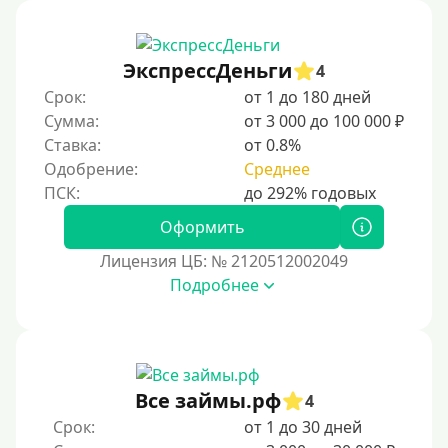
Без процентов
Беспроцентный займ на первый раз
ЭкспрессДеньги
4
Без процентов на 30 дней
Срок:
от 1 до 180 дней
Под 0 %
Сумма:
от 3 000 до 100 000 ₽
Ставка:
от 0.8%
Условия
Одобрение:
Среднее
С опцией досрочного погашения долга
Оформить
Без страховок и комиссий
Лицензия ЦБ: № 2120512002049
Со страховкой
Подробнее
Повторный
Надежные
Без обмана
Все займы.рф
4
Без предоплат
Срок:
от 1 до 30 дней
Без электронной почты