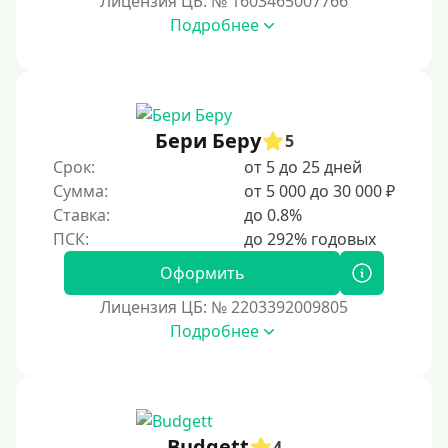
Лицензия ЦБ: № 1603465007766
Подробнее
Возраст
С 17 лет
С 18 лет
Бери Беру
5
С 19 лет
Срок:
от 5 до 25 дней
С 20 лет
Сумма:
от 5 000 до 30 000 ₽
Ставка:
до 0.8%
С 21 года
С 22 лет
Оформить
С 23 лет
Лицензия ЦБ: № 2203392009805
С 25 лет
Подробнее
Категории заемщиков
Несовершеннолетним
Budgett
4