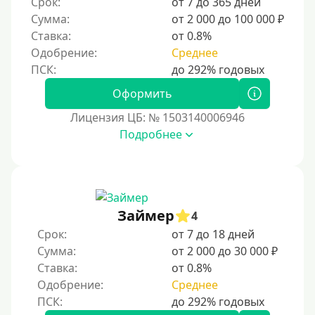
Срок:
от 7 до 365 дней
Для ИП
Сумма:
от 2 000 до 100 000 ₽
Для бизнеса
Ставка:
от 0.8%
Одобрение:
Среднее
Документы
Оформить
Без документов
Лицензия ЦБ: № 1503140006946
По ИНН
Подробнее
По загранпаспорту
По военному билету
По водительскому удостоверению
По СНИЛСу
Займер
4
Без СНИЛСа
Срок:
от 7 до 18 дней
Сумма:
от 2 000 до 30 000 ₽
По паспорту
Ставка:
от 0.8%
Без паспорта
Одобрение:
Среднее
По фото