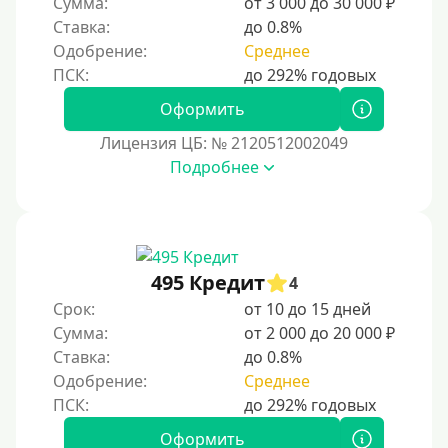
Сумма:
от 3 000 до 30 000 ₽
С автоматическим одобрением
Ставка:
до 0.8%
Без номера телефона
Одобрение:
Среднее
На телефон
Оформить
Бесплатно и без обязательной подписки
Лицензия ЦБ: № 2120512002049
Без звонков и проверок
Подробнее
Онлайн круглосуточно
Ночью
На карту круглосуточно
24/7
495 Кредит
4
Деньги в долг
Срок:
от 10 до 15 дней
Сумма:
от 2 000 до 20 000 ₽
В долг на карту
Ставка:
до 0.8%
Одобрение:
Среднее
Срок
1 день
Оформить