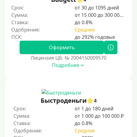
Студентам
Срок:
от 30 до 1095 дней
Для мужчин
Сумма:
от 15 000 до 300 000 ₽
Женский займ
Ставка:
до 0.8%
Одобрение:
Среднее
Мамам в декрете
Без прописки
Оформить
Без регистрации
Лицензия ЦБ: № 2004150009570
С временной регистрацией
Подробнее
Банкротам
Без подтверждения личности
Пенсионерам
Пенсионерам до 70 лет
Быстроденьги
4
Пенсионерам до 75 лет
Срок:
от 1 до 180 дней
Сумма:
от 1 000 до 100 000 ₽
Пенсионерам до 80 лет
Ставка:
до 0.8%
Пенсионерам до 85 лет
Одобрение:
Среднее