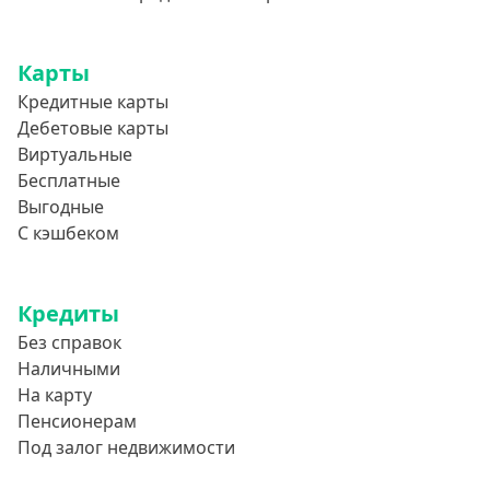
А-Деньги
Аполлон займ
Карты
Веб-Займ
Кредитные карты
Лайм Займ
Дебетовые карты
Виртуальные
Доброзайм
Бесплатные
Деньги Мгновенно
Выгодные
С кэшбеком
Кредиты
Без справок
Наличными
На карту
Пенсионерам
Под залог недвижимости