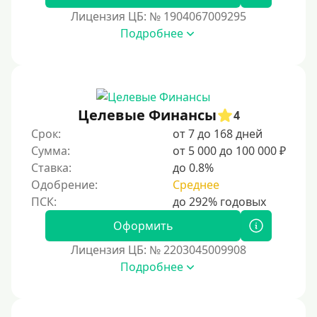
30000 руб на год
Лицензия ЦБ: № 1904067009295
35000 руб
Подробнее
40000 руб
50000 руб
60000 руб
Целевые Финансы
4
70000 руб
Срок:
от 7 до 168 дней
80000 руб
Сумма:
от 5 000 до 100 000 ₽
Ставка:
до 0.8%
90000 руб
Одобрение:
Среднее
100000 руб
150000 руб
Оформить
200000 руб
Лицензия ЦБ: № 2203045009908
250000 руб
Подробнее
300000 руб
500000 руб