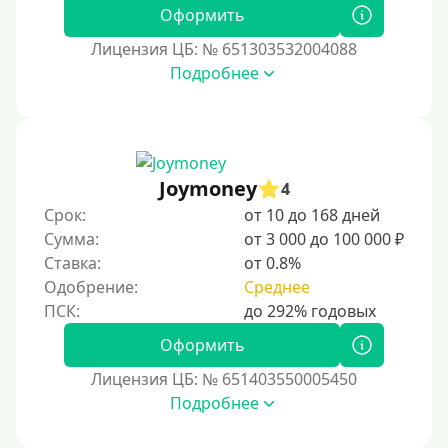
Без фото
Оформить
Без подтверждения дохода
Лицензия ЦБ: № 651303532004088
Подробнее
Без справок и поручителей
Без посредников
Процент
Joymoney
4
Под 1 %
Срок:
от 10 до 168 дней
С пролонгацией (продлением)
Сумма:
от 3 000 до 100 000 ₽
Ставка:
от 0.8%
Под высокий процент
Одобрение:
Среднее
Без комиссии
В рассрочку
Оформить
С ежемесячным платежом
Лицензия ЦБ: № 651403550005450
Бесплатно
Подробнее
Под низкий процент