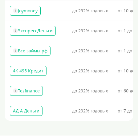
Пополнение виртуальной карты Qiwi
Joymoney
до 292% годовых
от 10 до 
J
Для пополнения Киви-кошелька через банк или
терминал потребуется предъявить паспорт.
Пополнение Киви-кошелька без паспорта
ЭкспрессДеньги
до 292% годовых
от 1 до 1
Э
Пополнение кошелька Киви без использования
банковской карты
Все займы.рф
до 292% годовых
от 1 до 3
З
Пополнение Киви-кошелька без отказов: быстрые и
надежные способы
4К 495 Кредит
до 292% годовых
от 10 до 
На банковский счет
Наличными
Tezfinance
до 292% годовых
от 60 до 
По телефону
T
Через госуслуги
АД А Деньги
до 292% годовых
от 7 до 3
Без карты
На карту
Карта с нулевым остатком